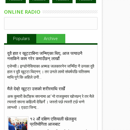
ONLINE RADIO
Populars
Archive
दुवै हात र खुट्टाबिना जन्मिएका थिए, आज पत्याउनै
नसकिने काम गरेर कमाउँछन् लाखौं
एजेन्सी। इण्डोनेसियाका अच्मड जलकारनेन जन्मिँदा नै उनका दुवै
हात र दुवै खुट्टा थिएनन् । तर उनले लामो संघर्षपछि यतिसम्म
माथि पुगे कि अहिले उनी...
मैले देब्रे खुट्टा उसको शरीरमाथि राखेँ
अरू कुमारी केटीहरू सपनामा आˆनो राजकुमार खोज्छन् रे तर मैले
त्यस्तो सपना कहिल्यै देखिनँ । जस्तो पर्छ त्यस्तै टर्छ भन्ने
लाग्थ्यो । एउटा जिन्द...
25
03
१२ औं दक्षिण एसियाली खेलकुद
Dec
Oct
2016
2016
प्रतियोगिता आजबाट