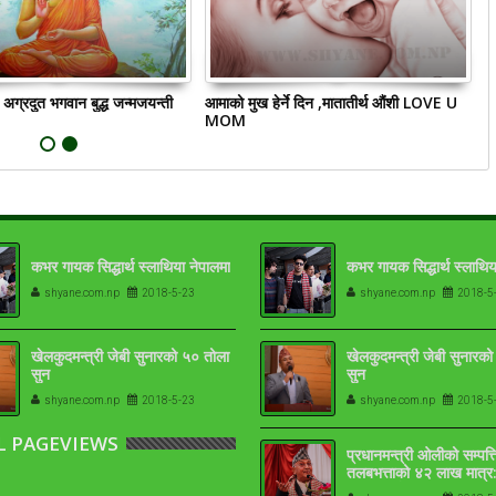
अग्रदुत भगवान बुद्ध जन्मजयन्ती
आमाको मुख हेर्ने दिन ,मातातीर्थ औंशी LOVE U
धु
MOM
कभर गायक सिद्धार्थ स्लाथिया नेपालमा
कभर गायक सिद्धार्थ स्लाथिय
shyane.com.np
2018-5-23
shyane.com.np
2018-5
खेलकुदमन्त्री जेबी सुनारको ५० तोला
खेलकुदमन्त्री जेबी सुनारक
सुन
सुन
shyane.com.np
2018-5-23
shyane.com.np
2018-5
L PAGEVIEWS
प्रधानमन्त्री ओलीको सम्पत्त
तलबभत्ताको ४२ लाख मात्र:
१७-१८ तोला