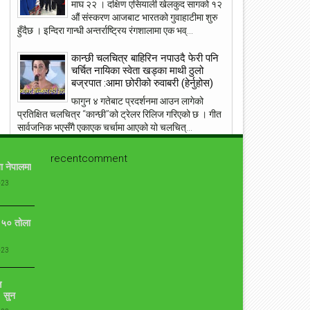
माघ २२ । दक्षिण एसियाली खेलकुद सागको १२
औं संस्करण आजबाट भारतको गुवाहाटीमा शुरु
हुँदैछ । इन्दिरा गान्धी अन्तर्राष्ट्रिय रंगशालामा एक भव्...
कान्छी चलचित्र बाहिरिन नपाउदै फेरी पनि
मधाम मनाईंदै क्रिसमस पर्व
टेलिकमको छुट र बोनस
चर्चित नायिका स्वेता खड्का माथी ठुलो
बज्रपात :आमा छोरीको रुवाबरी (हेर्नुहोस)
फागुन ४ गतेबाट प्रदर्शनमा आउन लागेको
प्रतिक्षित चलचित्र “कान्छी”को ट्रेलर रिलिज गरिएको छ । गीत
सार्वजनिक भएसँगै एकाएक चर्चामा आएको यो चलचित्...
जति मेहनत गरेपनि धन कमाउन सक्नुभएको छैन? मजाले
recentcomment
ा नेपालमा
पैसा कमाउन यो तान्त्रिक विधि अपनाउनुस्
-23
जति मेहनत गरेपनि धन कमाउन सक्नुभएको छैन भने तपाईंलाई
ग्रहदोष हुनसक्छ । यसलाई हटाउन ऊँ श्री हनुमते नमः यो मन्त्र
दिनदिनै २१ चोटि जप्नुस् । का...
ो ५० तोला
संसारकै यी ११ सुन्दरीहरु जसले स्तनलाई स्वतन्त्रता दिँदा
विश्वलाई ततायो ! [फोटोफिचर]
-23
ब्राह्लेस सेलिब्रिटी सेलिब्रिज का लागि उनको ब्रा छोड़ने बस्त्र
सामान्य हो । जब जब उनीहरु रातो कालो, अगाडी पछाडी छल्नै
ि
 सुन
नसक्ने कपडा लगाउछन् ।...