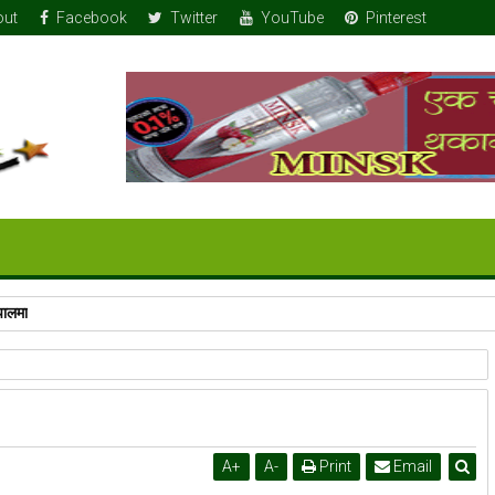
out
Facebook
Twitter
YouTube
Pinterest
पालमा
A
+
A
-
Print
Email