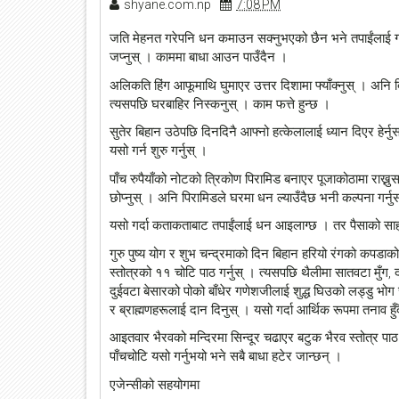
shyane.com.np
7:08 PM
जति मेहनत गरेपनि धन कमाउन सक्नुभएको छैन भने तपाईंलाई ग्
जप्नुस् । काममा बाधा आउन पाउँदैन ।
अलिकति हिंग आफूमाथि घुमाएर उत्तर दिशामा फ्याँक्नुस् । अनि बिह
त्यसपछि घरबाहिर निस्कनुस् । काम फत्ते हुन्छ ।
सुतेर बिहान उठेपछि दिनदिनै आफ्नो हत्केलालाई ध्यान दिएर हेर्
यसो गर्न शुरु गर्नुस् ।
पाँच रुपैयाँको नोटको त्रिकोण पिरामिड बनाएर पूजाकोठामा राख्नुस
छोप्नुस् । अनि पिरामिडले घरमा धन ल्याउँदैछ भनी कल्पना गर्नु
यसो गर्दा कताकताबाट तपाईंलाई धन आइलाग्छ । तर पैसाको साह्रै
गुरु पुष्य योग र शुभ चन्द्रमाको दिन बिहान हरियो रंगको कपडा
स्तोत्रको ११ चोटि पाठ गर्नुस् । त्यसपछि थैलीमा सातवटा मुँग, द
दुईवटा बेसारको पोको बाँधेर गणेशजीलाई शुद्ध घिउको लड्डु भोग च
र ब्राह्मणहरूलाई दान दिनुस् । यसो गर्दा आर्थिक रूपमा तनाव हु
आइतवार भैरवको मन्दिरमा सिन्दूर चढाएर बटुक भैरव स्तोत्र पाठ ग
पाँचचोटि यसो गर्नुभयो भने सबै बाधा हटेर जान्छन् ।
एजेन्सीको सहयोगमा