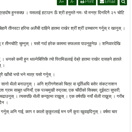
A
+
A
-
Print
Email
रहदोष हुनसक्छ । यसलाई हटाउन ऊँ श्री हनुमते नमः यो मन्त्र दिनदिनै २१ चोटि
ानै तीनवटा हरिया अलैंची दाहिने हातमा राखेर श्रीं श्रीं उच्चारण गर्नुस् र खानुस् ।
नुस् र तीनचोटि चुम्नुस् । यसो गर्दा हरेक काममा सफलता पाउनुहुनेछ । शनिवारदेखि
् । धनको कमी हुन थाल्नेबित्तिकै त्यो पिरामिडलाई देब्रे हातमा राखेर दासहने हातले
स् ।
 खाँचो भयो भने मात्र यसो गर्नुस् ।
को सानो थैलो बनाउनुस् । अनि श्रीगणेशको चित्र वा मूर्तिअघि बसेर संकटनाशन
श ग्राम साबुत धनियाँ, एक पञ्चमुखी रुद्राक्ष, एक चाँदीको सिक्का, दुईवटा सुपारी,
ढाउनुस् । त्यसपछि थैली कन्तूरमा राख्नुस् । एक वर्षपछि नयाँ थैली राख्नुस् । गरीब
ँदैन ।
र्नुस् अनि गाई, काग र कालो कुकुरलाई मन पर्ने कुरा खुवाइदिनुस् । वर्षमा चार