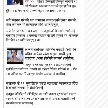
माघ २२ । दक्षिण एसियाली खेलकुद सागको १२
औं संस्करण आजबाट भारतको गुवाहाटीमा शुरु
हुँदैछ । इन्दिरा गान्धी अन्तर्राष्ट्रिय रंगशालामा एक भव्...
जति मेहनत गरेपनि धन कमाउन सक्नुभएको छैन? मजाले
पैसा कमाउन यो तान्त्रिक विधि अपनाउनुस्
जति मेहनत गरेपनि धन कमाउन सक्नुभएको छैन भने तपाईंलाई
ग्रहदोष हुनसक्छ । यसलाई हटाउन ऊँ श्री हनुमते नमः यो मन्त्र
दिनदिनै २१ चोटि जप्नुस् । का...
कान्छी चलचित्र बाहिरिन नपाउदै फेरी पनि
चर्चित नायिका स्वेता खड्का माथी ठुलो
बज्रपात :आमा छोरीको रुवाबरी (हेर्नुहोस)
23
22
फागुन ४ गतेबाट प्रदर्शनमा आउन लागेको
प्रतिक्षित चलचित्र “कान्छी”को ट्रेलर रिलिज गरिएको छ । गीत
May
May
2018
2018
सार्वजनिक भएसँगै एकाएक चर्चामा आएको यो चलचित्...
संसारकै यी ११ सुन्दरीहरु जसले स्तनलाई स्वतन्त्रता दिँदा
विश्वलाई ततायो ! [फोटोफिचर]
ब्राह्लेस सेलिब्रिटी सेलिब्रिज का लागि उनको ब्रा छोड़ने बस्त्र
सामान्य हो । जब जब उनीहरु रातो कालो, अगाडी पछाडी छल्नै
ांग्रेस उपसभापति निधि अमेरिकामा
आइपीएल : हैदरावादलाई हराउँदै चेन्नाई सात
नसक्ने कपडा लगाउछन् ।...
पटक फाइनलमा, फाप डु प्लेसिसको शानदा
ब्याटिङ