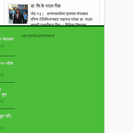
डा. सि.के राउत रिहा
जेठ १३। अन्तरवार्ताका क्रममा मंगलबार
एरिना टेलिभिजनबाट पक्राउ परेका डा. राउत
सप्तरी प्रहरीबाट रिहा । बिभिन्न बिषयमा
विवादित रहेका राउ...
recentcomment
ा नेपालमा
१९ वर्षमा बितेको भनिएको छोरो एक्कासी देखेपछि आमा
-23
यसरी झस्किन !
आँफुले जन्माएर हुर्काएको सन्तानको निधनमा जो कोहि पनि
भावबिह्वल हुनु सामान्य कुरा हो । तर आँफुले जन्माएर १९ वर्ष
ो ५० तोला
पुगेको छोरोको निधन हुनु र नि...
-23
प्रत्युष लिएरआउदै संगीतकार बिपिन किरण
कुनै बेलाको एकदमै चर्चित गीत न बिर्सें तिमीलाई, न पाएँ तिमीलाई
ि
गीत लेखेर चर्चाको शिखरमा रहेको गीतकार विपीन किरण चाँडै नै
 सुन
आफ्नो ७ औँ एल्बम...
-23
युद्ध मैदानमा अंग्रेज फौज, ‘नालापानी’ छायांकनका केही
दृश्य
ुकुर पनि,
नालापानी युद्ध विशेष फिल्म 'नालापानी' छायांकनको क्रममा छ।
शुक्रबार फिल्मको नारायणहिटी दरबार परिसरमा सुटिङ भयो।
-23