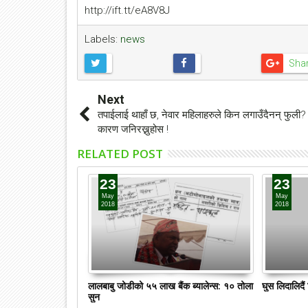
http://ift.tt/eA8V8J
Labels:
news
Sha
Next
तपाईलाई थाहाँ छ, नेवार महिलाहरुले किन लगाउँदैनन् फुली?
कारण जनिरख्नुहोस !
RELATED POST
23
23
May
May
2018
2018
लालबाबु जोडीको ५५ लाख बैंक ब्यालेन्स: १० तोला
घुस लिदालिदै
सुन