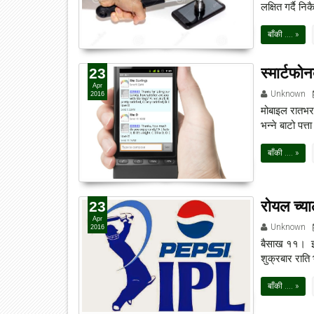
लक्षित गर्दै निकै
बाँकी .... »
स्मार्टफोन
23
Apr
Unknown
2016
मोबाइल रातभर च
भन्ने बाटो पत्
बाँकी .... »
रोयल च्याल
23
Apr
Unknown
2016
बैसाख ११। इन्
शुक्रबार राति
बाँकी .... »