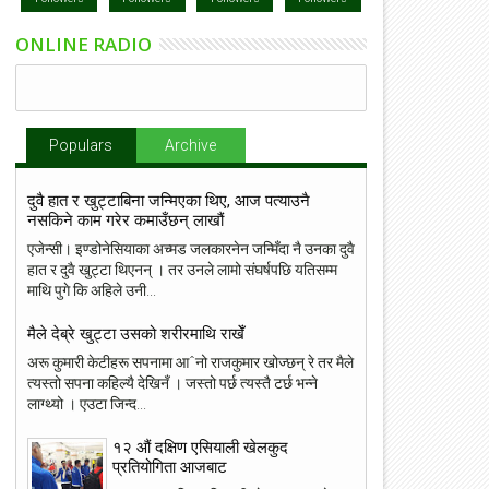
ONLINE RADIO
Populars
Archive
दुवै हात र खुट्टाबिना जन्मिएका थिए, आज पत्याउनै
नसकिने काम गरेर कमाउँछन् लाखौं
एजेन्सी। इण्डोनेसियाका अच्मड जलकारनेन जन्मिँदा नै उनका दुवै
हात र दुवै खुट्टा थिएनन् । तर उनले लामो संघर्षपछि यतिसम्म
माथि पुगे कि अहिले उनी...
मैले देब्रे खुट्टा उसको शरीरमाथि राखेँ
अरू कुमारी केटीहरू सपनामा आˆनो राजकुमार खोज्छन् रे तर मैले
त्यस्तो सपना कहिल्यै देखिनँ । जस्तो पर्छ त्यस्तै टर्छ भन्ने
लाग्थ्यो । एउटा जिन्द...
१२ औं दक्षिण एसियाली खेलकुद
प्रतियोगिता आजबाट