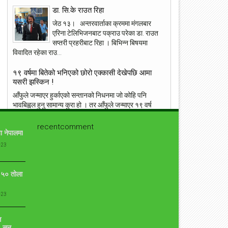
डा. सि.के राउत रिहा
जेठ १३। अन्तरवार्ताका क्रममा मंगलबार
एरिना टेलिभिजनबाट पक्राउ परेका डा. राउत
सप्तरी प्रहरीबाट रिहा । बिभिन्न बिषयमा
विवादित रहेका राउ...
१९ वर्षमा बितेको भनिएको छोरो एक्कासी देखेपछि आमा
यसरी झस्किन !
आँफुले जन्माएर हुर्काएको सन्तानको निधनमा जो कोहि पनि
भावबिह्वल हुनु सामान्य कुरा हो । तर आँफुले जन्माएर १९ वर्ष
पुगेको छोरोको निधन हुनु र नि...
recentcomment
ा नेपालमा
प्रत्युष लिएरआउदै संगीतकार बिपिन किरण
-23
कुनै बेलाको एकदमै चर्चित गीत न बिर्सें तिमीलाई, न पाएँ तिमीलाई
गीत लेखेर चर्चाको शिखरमा रहेको गीतकार विपीन किरण चाँडै नै
आफ्नो ७ औँ एल्बम...
ो ५० तोला
युद्ध मैदानमा अंग्रेज फौज, ‘नालापानी’ छायांकनका केही
-23
दृश्य
नालापानी युद्ध विशेष फिल्म 'नालापानी' छायांकनको क्रममा छ।
ि
शुक्रबार फिल्मको नारायणहिटी दरबार परिसरमा सुटिङ भयो।
 सुन