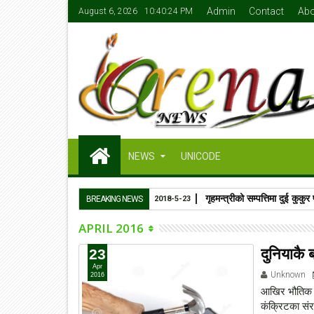
Admin
Contact
Abo
August 6, 2026
10:40:25 PM
NEWS
UNICODE
गृहमन्त्रीको सम्पत्तिमा दुई कुक
BREAKING NEWS
2018-5-23
APRIL 2016
दुनियाकै 
23
Apr
Unknown
2016
आखिर भौतिक स
कंक्रिटका संर