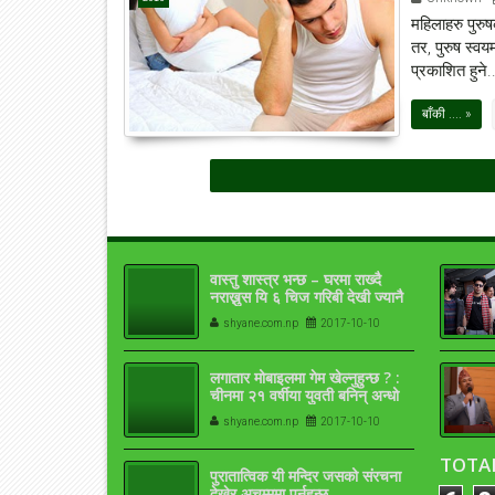
महिलाहरु पुरु
तर, पुरुष स्व
प्रकाशित हुने..
बाँकी .... »
वास्तु शास्त्र भन्छ – घरमा राख्दै
नराख्नुस यि ६ चिज गरिबी देखी ज्यानै
जान सक्छ
shyane.com.np
2017-10-10
लगातार मोबाइलमा गेम खेल्नुहुन्छ ? :
चीनमा २१ वर्षीया युवती बनिन् अन्धो
shyane.com.np
2017-10-10
TOTA
पुरातात्विक यी मन्दिर जसको संरचना
देखेर अचम्ममा पर्नुहुन्छ…