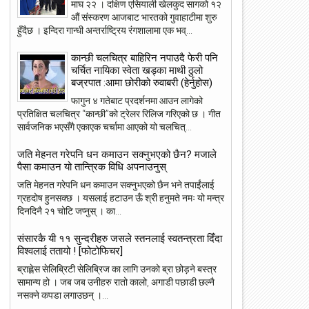
माघ २२ । दक्षिण एसियाली खेलकुद सागको १२
औं संस्करण आजबाट भारतको गुवाहाटीमा शुरु
हुँदैछ । इन्दिरा गान्धी अन्तर्राष्ट्रिय रंगशालामा एक भव्...
कान्छी चलचित्र बाहिरिन नपाउदै फेरी पनि
चर्चित नायिका स्वेता खड्का माथी ठुलो
बज्रपात :आमा छोरीको रुवाबरी (हेर्नुहोस)
फागुन ४ गतेबाट प्रदर्शनमा आउन लागेको
प्रतिक्षित चलचित्र “कान्छी”को ट्रेलर रिलिज गरिएको छ । गीत
सार्वजनिक भएसँगै एकाएक चर्चामा आएको यो चलचित्...
जति मेहनत गरेपनि धन कमाउन सक्नुभएको छैन? मजाले
पैसा कमाउन यो तान्त्रिक विधि अपनाउनुस्
जति मेहनत गरेपनि धन कमाउन सक्नुभएको छैन भने तपाईंलाई
ग्रहदोष हुनसक्छ । यसलाई हटाउन ऊँ श्री हनुमते नमः यो मन्त्र
दिनदिनै २१ चोटि जप्नुस् । का...
संसारकै यी ११ सुन्दरीहरु जसले स्तनलाई स्वतन्त्रता दिँदा
विश्वलाई ततायो ! [फोटोफिचर]
ब्राह्लेस सेलिब्रिटी सेलिब्रिज का लागि उनको ब्रा छोड़ने बस्त्र
सामान्य हो । जब जब उनीहरु रातो कालो, अगाडी पछाडी छल्नै
नसक्ने कपडा लगाउछन् ।...