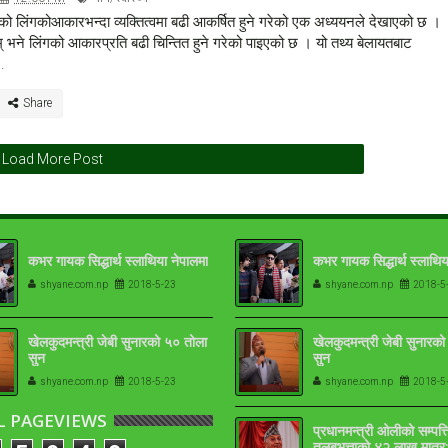
षको लिंगकोआकारभन्दा व्यक्तित्वमा बढी आकर्षित हुने गरेको एक अध्ययनले देखाएको छ ।
यम् भने लिंगको आकारप्रति बढी चिन्तित हुने गरेको पाइएको छ । यो तथ्य बेलायतबाट
.
Load More Post
कभर गायक सिद्धार्थ स्लाथिया नेपालमा
कभर गायक सिद्धार्थ स्लाथिय
shyane.com.np
2018-5-23
shyane.com.np
2018-5
खेलकुदमन्त्री जेबी सुनारको ५० तोला
खेलकुदमन्त्री जेबी सुनारक
सुन
सुन
shyane.com.np
2018-5-23
shyane.com.np
2018-5
L PAGEVIEWS
प्रधानमन्त्री ओलीको सम्पत्त
तलबभत्ताको ४२ लाख मात्र: