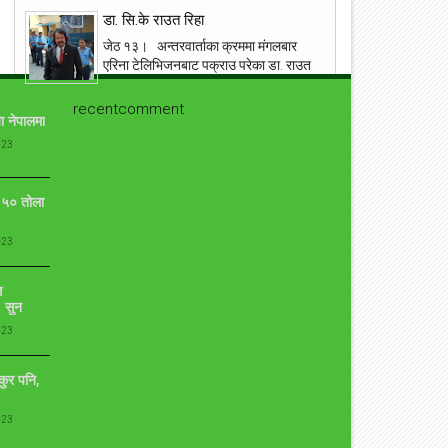
डा. सि.के राउत रिहा
जेठ १३। अन्तरवार्ताका क्रममा मंगलबार
एरिना टेलिभिजनबाट पक्राउ परेका डा. राउत
सप्तरी प्रहरीबाट रिहा । बिभिन्न बिषयमा
विवादित रहेका राउ...
recentcomment
ा नेपालमा
१९ वर्षमा बितेको भनिएको छोरो एक्कासी देखेपछि आमा
-23
यसरी झस्किन !
आँफुले जन्माएर हुर्काएको सन्तानको निधनमा जो कोहि पनि
ो ५० तोला
भावबिह्वल हुनु सामान्य कुरा हो । तर आँफुले जन्माएर १९ वर्ष
पुगेको छोरोको निधन हुनु र नि...
-23
प्रत्युष लिएरआउदै संगीतकार बिपिन किरण
ि
कुनै बेलाको एकदमै चर्चित गीत न बिर्सें तिमीलाई, न पाएँ तिमीलाई
 सुन
गीत लेखेर चर्चाको शिखरमा रहेको गीतकार विपीन किरण चाँडै नै
आफ्नो ७ औँ एल्बम...
-23
युद्ध मैदानमा अंग्रेज फौज, ‘नालापानी’ छायांकनका केही
ुकुर पनि,
दृश्य
नालापानी युद्ध विशेष फिल्म 'नालापानी' छायांकनको क्रममा छ।
-23
शुक्रबार फिल्मको नारायणहिटी दरबार परिसरमा सुटिङ भयो।