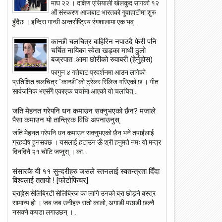
माघ २२ । दक्षिण एसियाली खेलकुद सागको १२
औं संस्करण आजबाट भारतको गुवाहाटीमा शुरु
हुँदैछ । इन्दिरा गान्धी अन्तर्राष्ट्रिय रंगशालामा एक भव्...
कान्छी चलचित्र बाहिरिन नपाउदै फेरी पनि
चर्चित नायिका स्वेता खड्का माथी ठुलो
बज्रपात :आमा छोरीको रुवाबरी (हेर्नुहोस)
फागुन ४ गतेबाट प्रदर्शनमा आउन लागेको
प्रतिक्षित चलचित्र “कान्छी”को ट्रेलर रिलिज गरिएको छ । गीत
सार्वजनिक भएसँगै एकाएक चर्चामा आएको यो चलचित्...
जति मेहनत गरेपनि धन कमाउन सक्नुभएको छैन? मजाले
पैसा कमाउन यो तान्त्रिक विधि अपनाउनुस्
23
22
जति मेहनत गरेपनि धन कमाउन सक्नुभएको छैन भने तपाईंलाई
May
May
ग्रहदोष हुनसक्छ । यसलाई हटाउन ऊँ श्री हनुमते नमः यो मन्त्र
2018
2018
दिनदिनै २१ चोटि जप्नुस् । का...
संसारकै यी ११ सुन्दरीहरु जसले स्तनलाई स्वतन्त्रता दिँदा
विश्वलाई ततायो ! [फोटोफिचर]
ब्राह्लेस सेलिब्रिटी सेलिब्रिज का लागि उनको ब्रा छोड़ने बस्त्र
ांग्रेस उपसभापति निधि अमेरिकामा
आइपीएल : हैदरावादलाई हराउँदै चेन्नाई सात
सामान्य हो । जब जब उनीहरु रातो कालो, अगाडी पछाडी छल्नै
पटक फाइनलमा, फाप डु प्लेसिसको शानदा
नसक्ने कपडा लगाउछन् ।...
ब्याटिङ