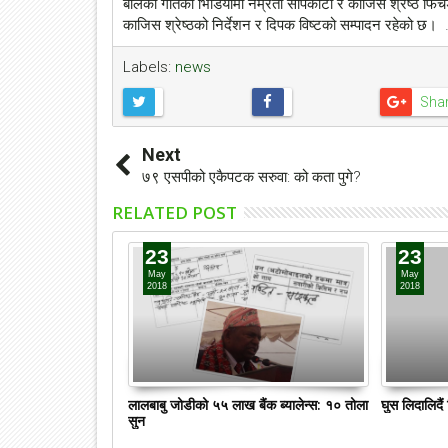
बोलको गीतको भिडियोमा नम्रता सापकोटा र काजिस श्रेष्ठ फिचर्
काजिस श्रेष्ठको निर्देशन र दिपक विष्टको सम्पादन रहेको 
Labels:
news
Sha
Next
७९ एसपीको एकैपटक सरुवा: को कता पुगे?
RELATED POST
23
23
May
May
2018
2018
लालबाबु जोडीको ५५ लाख बैंक ब्यालेन्स: १० तोला
घुस लिदालिदै
सुन