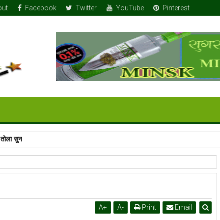
out
Facebook
Twitter
YouTube
Pinterest
 तोला सुन
A
+
A
-
Print
Email