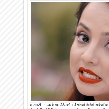
काठमाडौं : गायक केशव पौडेलको नयाँ गीतको भिडियो सार्वजनि