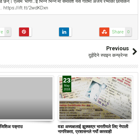
ड छन्। एल्वम 'भोगार्इ भिन्न भिन्न'मा समावेश यस गीतमा अजय रेग्मीको छायाँकन
छ। … https://ift.tt/2wdKDxn
re
Share
0
0
Previous
दुईदिने स्पाइन कन्फ्रेन्स
23
May
2018
ं जिशिअ पक्राउ
वडा अध्यक्षलाई झुक्काएर भारतीयले लिए नेपाली
क
नागरिकता, प्रशासनले गर्याे कारवाही