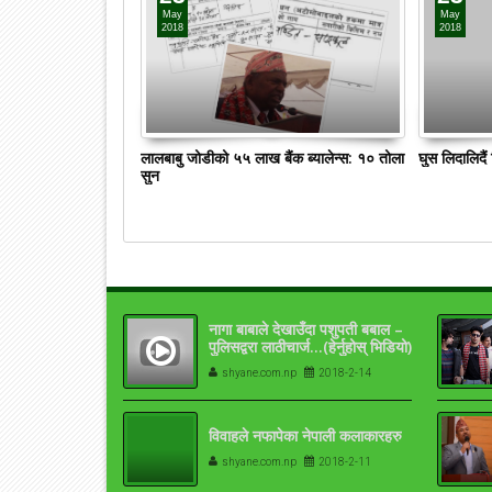
May
May
2018
2018
लालबाबु जोडीको ५५ लाख बैंक ब्यालेन्स: १० तोला
घुस लिदालिदै
सुन
नागा बाबाले देखाउँदा पशुपती बबाल –
पुलिसद्वरा लाठीचार्ज…(हेर्नुहोस् भिडियो)
shyane.com.np
2018-2-14
विवाहले नफापेका नेपाली कलाकारहरु
shyane.com.np
2018-2-11