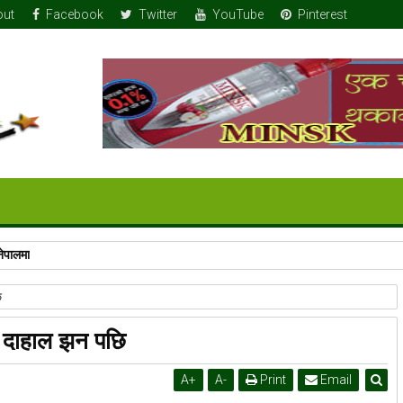
out
Facebook
Twitter
YouTube
Pinterest
नेपालमा
ि
ु दाहाल झन पछि
A
+
A
-
Print
Email