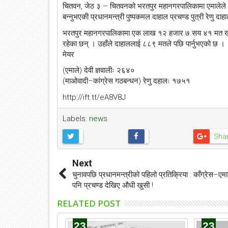
चितवन, जेठ ३ – चितवनको भरतपुर महानगरपालिकामा एमालेले अग्र
बन्नुभएकी प्रधानमन्त्री पुष्पकमल दाहाल प्रचण्ड पुत्री रेणु दाहा
भरतपुर महानगरपालिकामा एक लाख १२ हजार ७ सय ४१ मत खसेक
रहेका छन् । उहाँले दाहाललाई ८८९ मतले पछि पार्नुभएको छ ।
मेयर
(एमाले) देवी ज्ञवालीः २६४०
(माओवादी–कांग्रेस गठबन्धन) रेणु दहालः १७५१
http://ift.tt/eA8V8J
Labels:
news
Sha
Next
चुनावपछि प्रधानमन्त्रीको पहिलो प्रतिक्रिया : काँग्रेस–एमा
पनि प्रचण्ड देखिए औधी खुसी !
RELATED POST
23
23