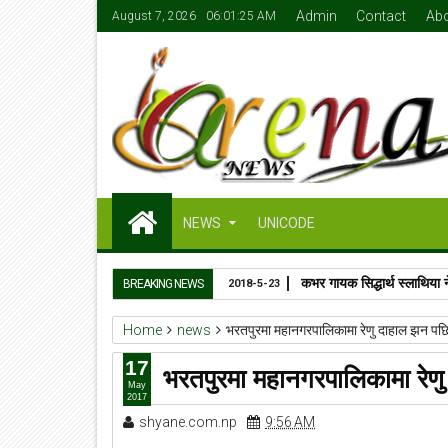
Admin
Contact
Ab
August 7, 2026
06:01:26 AM
NEWS
UNICODE
कभर गायक सिद्धार्थ स्लाथिया 
BREAKING NEWS
2018-5-23
Home
news
भरतपुरमा महानगरपालिकामा रेणु दाहाल झन पछ
17
भरतपुरमा महानगरपालिकामा रेण
May
2017
shyane.com.np
9:56 AM