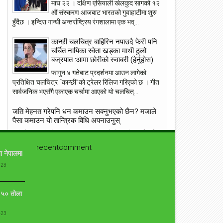
माघ २२ । दक्षिण एसियाली खेलकुद सागको १२
May
May
औं संस्करण आजबाट भारतको गुवाहाटीमा शुरु
2018
2018
हुँदैछ । इन्दिरा गान्धी अन्तर्राष्ट्रिय रंगशालामा एक भव्...
कान्छी चलचित्र बाहिरिन नपाउदै फेरी पनि
चर्चित नायिका स्वेता खड्का माथी ठुलो
बज्रपात :आमा छोरीको रुवाबरी (हेर्नुहोस)
ांग्रेस उपसभापति निधि अमेरिकामा
आइपीएल : हैदरावादलाई हराउँदै चेन्नाई सात
फागुन ४ गतेबाट प्रदर्शनमा आउन लागेको
पटक फाइनलमा, फाप डु प्लेसिसको शानदा
प्रतिक्षित चलचित्र “कान्छी”को ट्रेलर रिलिज गरिएको छ । गीत
ब्याटिङ
सार्वजनिक भएसँगै एकाएक चर्चामा आएको यो चलचित्...
जति मेहनत गरेपनि धन कमाउन सक्नुभएको छैन? मजाले
पैसा कमाउन यो तान्त्रिक विधि अपनाउनुस्
जति मेहनत गरेपनि धन कमाउन सक्नुभएको छैन भने तपाईंलाई
ग्रहदोष हुनसक्छ । यसलाई हटाउन ऊँ श्री हनुमते नमः यो मन्त्र
recentcomment
ा नेपालमा
दिनदिनै २१ चोटि जप्नुस् । का...
-23
संसारकै यी ११ सुन्दरीहरु जसले स्तनलाई स्वतन्त्रता दिँदा
विश्वलाई ततायो ! [फोटोफिचर]
ो ५० तोला
ब्राह्लेस सेलिब्रिटी सेलिब्रिज का लागि उनको ब्रा छोड़ने बस्त्र
सामान्य हो । जब जब उनीहरु रातो कालो, अगाडी पछाडी छल्नै
नसक्ने कपडा लगाउछन् ।...
-23