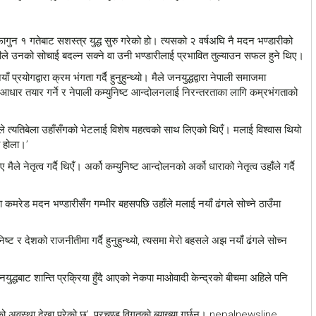
ागुन १ गतेबाट सशस्त्र युद्ध सुरु गरेको हो। त्यसको २ वर्षअघि नै मदन भण्डारीको
ारीले उनको सोचाई बदल्न सक्ने वा उनी भण्डारीलाई प्रभावित तुल्याउन सफल हुने थिए।
्रयोगद्वारा क्रम भंगता गर्दै हुनुहुन्थ्यो। मैले जनयुद्धद्वारा नेपाली समाजमा
म्ति आधार तयार गर्ने र नेपाली कम्युनिष्ट आन्दोलनलाई निरन्तरताका लागि कम्रभंगताको
ले त्यतिबेला उहाँसँगको भेटलाई विशेष महत्वको साथ लिएको थिएँ। मलाई विश्वास थियो
 होला।’
ले नेतृत्व गर्दै थिएँ। अर्को कम्युनिष्ट आन्दोलनको अर्को धाराको नेतृत्व उहाँले गर्दै
ामा कमरेड मदन भण्डारीसँग गम्भीर बहसपछि उहाँले मलाई नयाँ ढंगले सोच्ने ठाउँमा
ष्ट र देशको राजनीतीमा गर्दै हुनुहुन्थ्यो, त्यसमा मेरो बहसले अझ नयाँ ढंगले सोच्न
धबाट शान्ति प्रक्रिया हुँदै आएको नेकपा माओवादी केन्द्रको बीचमा अहिले पनि
ो अवस्था देखा परेको छ’, प्रचण्ड विगतको ब्याख्या गर्छन्। nepalnewsline