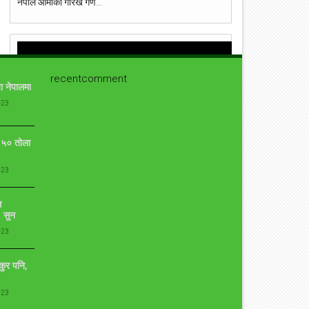
नेपाल आर्मीको गोरख गण...
recentcomment
ा नेपालमा
-23
ो ५० तोला
-23
ि
 सुन
-23
ुकुर पनि,
-23