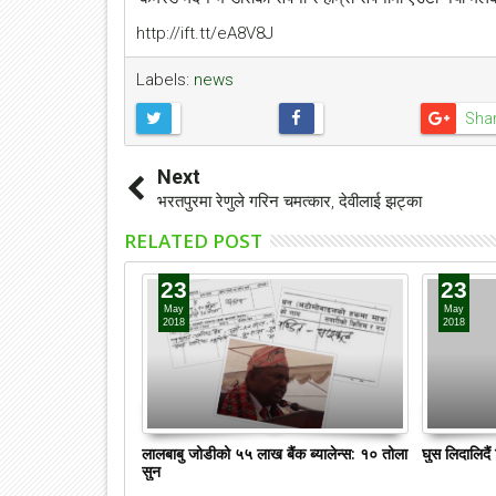
http://ift.tt/eA8V8J
Labels:
news
Sha
Next
भरतपुरमा रेणुले गरिन चमत्कार, देवीलाई झट्का
RELATED POST
23
23
May
May
2018
2018
लालबाबु जोडीको ५५ लाख बैंक ब्यालेन्स: १० तोला
घुस लिदालिदै
सुन