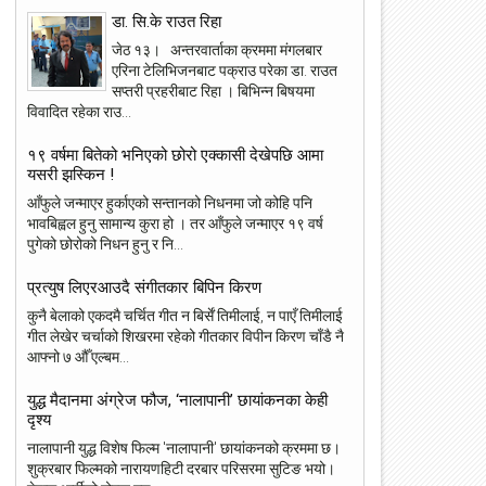
डा. सि.के राउत रिहा
जेठ १३। अन्तरवार्ताका क्रममा मंगलबार
एरिना टेलिभिजनबाट पक्राउ परेका डा. राउत
सप्तरी प्रहरीबाट रिहा । बिभिन्न बिषयमा
विवादित रहेका राउ...
१९ वर्षमा बितेको भनिएको छोरो एक्कासी देखेपछि आमा
यसरी झस्किन !
आँफुले जन्माएर हुर्काएको सन्तानको निधनमा जो कोहि पनि
भावबिह्वल हुनु सामान्य कुरा हो । तर आँफुले जन्माएर १९ वर्ष
पुगेको छोरोको निधन हुनु र नि...
23
22
प्रत्युष लिएरआउदै संगीतकार बिपिन किरण
May
May
कुनै बेलाको एकदमै चर्चित गीत न बिर्सें तिमीलाई, न पाएँ तिमीलाई
2018
2018
गीत लेखेर चर्चाको शिखरमा रहेको गीतकार विपीन किरण चाँडै नै
आफ्नो ७ औँ एल्बम...
युद्ध मैदानमा अंग्रेज फौज, ‘नालापानी’ छायांकनका केही
दृश्य
ांग्रेस उपसभापति निधि अमेरिकामा
आइपीएल : हैदरावादलाई हराउँदै चेन्नाई सात
नालापानी युद्ध विशेष फिल्म 'नालापानी' छायांकनको क्रममा छ।
पटक फाइनलमा, फाप डु प्लेसिसको शानदा
शुक्रबार फिल्मको नारायणहिटी दरबार परिसरमा सुटिङ भयो।
ब्याटिङ