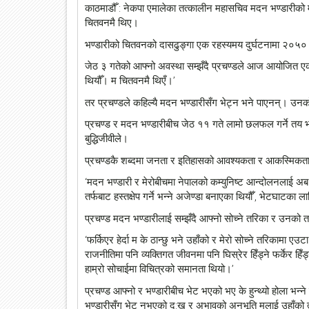
काठमाडौँ : नेकपा एमालेका तत्कालीन महासचिव मदन भण्डारीको मृ
चितवनमै थिए।
भण्डारीको चितवनको दासढुङ्गा एक रहस्यमय दुर्घटनामा २०५
जेठ ३ गतेको आफ्नो अवस्था सम्झँदै प्रचण्डले आज आयोजित एक क
थियौँ। म चितवनमै थिएँ।’
तर प्रचण्डले कहिल्यै मदन भण्डारीसँग भेट्न भने पाएनन्। 
प्रचण्ड र मदन भण्डारीबीच जेठ ११ गते लामो छलफल गर्ने तय
बुद्धिजीवीले।
प्रचण्डकै शब्दमा जनता र इतिहासको आवश्यकता र आकस्मिकताल
‘मदन भण्डारी र मेरोबीचमा नेपालको कम्युनिष्ट आन्दोलनलाई 
तर्फबाट हस्तक्षेप गर्ने भन्ने अजेण्डा बनाएका थियौँ’, भेटघाटका
प्रचण्ड मदन भण्डारीलाई सम्झँदै आफ्नो सोच्ने तरिका र उनको
‘फर्किएर हेर्दा म के ठान्छु भने उहाँको र मेरो सोच्ने तरिकामा 
राजनीतिमा पनि व्यक्तिगत जीवनमा पनि घिस्रेर हिँड्ने फर्केर हिँ
हाम्रो सोचाईमा विचित्रको समानता थियो।’
प्रचण्ड आफ्नो र भण्डारीबीच भेट भएको भए के हुन्थ्यो होला भन
भण्डारीसँग भेट नभएको दु:ख र अभावको अनुभूति मलाई उहाँको त