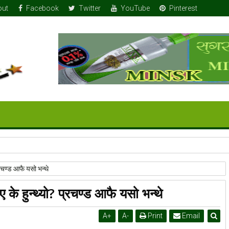
out
Facebook
Twitter
YouTube
Pinterest
 तलबभत्ताको ४२ लाख मात्र: सुन १७-१८ तोला
्रचण्ड आफै यसो भन्थे
 के हुन्थ्यो? प्रचण्ड आफै यसो भन्थे
A
+
A
-
Print
Email