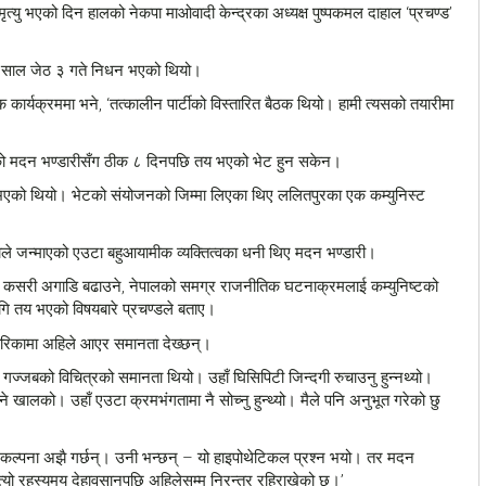
त्यु भएको दिन हालको नेकपा माओवादी केन्द्रका अध्यक्ष पुष्पकमल दाहाल ‘प्रचण्ड’
० साल जेठ ३ गते निधन भएको थियो।
ार्यक्रममा भने, ‘तत्कालीन पार्टीको विस्तारित बैठक थियो। हामी त्यसको तयारीमा
उनको मदन भण्डारीसँग ठीक ८ दिनपछि तय भएको भेट हुन सकेन।
 भएको थियो। भेटको संयोजनको जिम्मा लिएका थिए ललितपुरका एक कम्युनिस्ट
े जन्माएको एउटा बहुआयामीक व्यक्तित्वका धनी थिए मदन भण्डारी।
अब कसरी अगाडि बढाउने, नेपालको समग्र राजनीतिक घटनाक्रमलाई कम्युनिष्टको
 लागि तय भएको विषयबारे प्रचण्डले बताए।
 तरिकामा अहिले आएर समानता देख्छन्।
एउटा गज्जबको विचित्रको समानता थियो। उहाँ घिसिपिटी जिन्दगी रुचाउनु हुन्नथ्यो।
ड्ने खालको। उहाँ एउटा क्रमभंगतामा नै सोच्नु हुन्थ्यो। मैले पनि अनुभूत गरेको छु
्ने कल्पना अझै गर्छन्। उनी भन्छन् – यो हाइपोथेटिकल प्रश्न भयो। तर मदन
्यो रहस्यमय देहावसानपछि अहिलेसम्म निरन्तर रहिराखेको छ।’