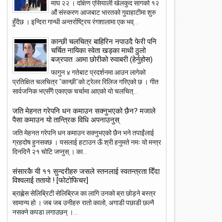
माघ २२ । दक्षिण एसियाली खेलकुद सागको १२
औं संस्करण आजबाट भारतको गुवाहाटीमा शुरु
हुँदैछ । इन्दिरा गान्धी अन्तर्राष्ट्रिय रंगशालामा एक भव्...
कान्छी चलचित्र बाहिरिन नपाउदै फेरी पनि
चर्चित नायिका स्वेता खड्का माथी ठुलो
बज्रपात :आमा छोरीको रुवाबरी (हेर्नुहोस)
फागुन ४ गतेबाट प्रदर्शनमा आउन लागेको
प्रतिक्षित चलचित्र “कान्छी”को ट्रेलर रिलिज गरिएको छ । गीत
सार्वजनिक भएसँगै एकाएक चर्चामा आएको यो चलचित्...
जति मेहनत गरेपनि धन कमाउन सक्नुभएको छैन? मजाले
पैसा कमाउन यो तान्त्रिक विधि अपनाउनुस्
जति मेहनत गरेपनि धन कमाउन सक्नुभएको छैन भने तपाईंलाई
ग्रहदोष हुनसक्छ । यसलाई हटाउन ऊँ श्री हनुमते नमः यो मन्त्र
दिनदिनै २१ चोटि जप्नुस् । का...
संसारकै यी ११ सुन्दरीहरु जसले स्तनलाई स्वतन्त्रता दिँदा
विश्वलाई ततायो ! [फोटोफिचर]
ब्राह्लेस सेलिब्रिटी सेलिब्रिज का लागि उनको ब्रा छोड़ने बस्त्र
सामान्य हो । जब जब उनीहरु रातो कालो, अगाडी पछाडी छल्नै
नसक्ने कपडा लगाउछन् ।...