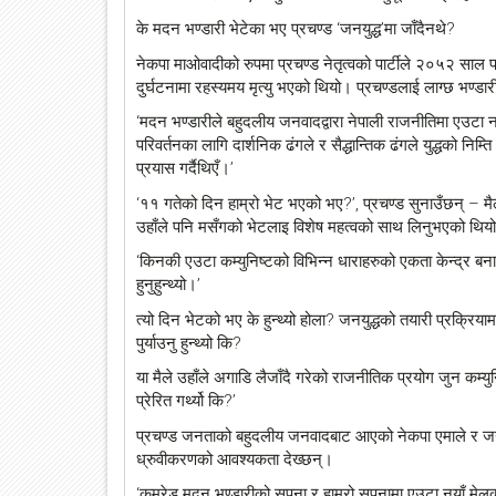
के मदन भण्डारी भेटेका भए प्रचण्ड ‘जनयुद्ध’मा जाँदैनथे?
नेकपा माओवादीको रुपमा प्रचण्ड नेतृत्वको पार्टीले २०५२ साल फ
दुर्घटनामा रहस्यमय मृत्यु भएको थियो। प्रचण्डलाई लाग्छ भण्ड
‘मदन भण्डारीले बहुदलीय जनवादद्वारा नेपाली राजनीतिमा एउटा नयाँ प
परिवर्तनका लागि दार्शनिक ढंगले र सैद्धान्तिक ढंगले युद्धको नि
प्रयास गर्दैथिएँ।’
‘११ गतेको दिन हाम्रो भेट भएको भए?’, प्रचण्ड सुनाउँछन् – मै
उहाँले पनि मसँगको भेटलाइ विशेष महत्वको साथ लिनुभएको थियो
‘किनकी एउटा कम्युनिष्टको विभिन्न धाराहरुको एकता केन्द्र बनाए मै
हुनुहुन्थ्यो।’
त्यो दिन भेटको भए के हुन्थ्यो होला? जनयुद्धको तयारी प्रक्रिय
पुर्याउनु हुन्थ्यो कि?
या मैले उहाँले अगाडि लैजाँदै गरेको राजनीतिक प्रयोग जुन कम्युनि
प्रेरित गर्थ्यो कि?’
प्रचण्ड जनताको बहुदलीय जनवादबाट आएको नेकपा एमाले र जनयुद्
ध्रुवीकरणको आवश्यकता देख्छन्।
‘कमरेड मदन भण्डारीको सपना र हाम्रो सपनामा एउटा नयाँ मेलक