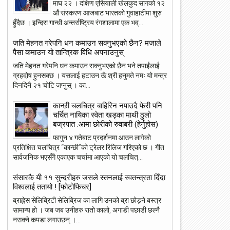
माघ २२ । दक्षिण एसियाली खेलकुद सागको १२
औं संस्करण आजबाट भारतको गुवाहाटीमा शुरु
हुँदैछ । इन्दिरा गान्धी अन्तर्राष्ट्रिय रंगशालामा एक भव्...
जति मेहनत गरेपनि धन कमाउन सक्नुभएको छैन? मजाले
पैसा कमाउन यो तान्त्रिक विधि अपनाउनुस्
जति मेहनत गरेपनि धन कमाउन सक्नुभएको छैन भने तपाईंलाई
ग्रहदोष हुनसक्छ । यसलाई हटाउन ऊँ श्री हनुमते नमः यो मन्त्र
दिनदिनै २१ चोटि जप्नुस् । का...
कान्छी चलचित्र बाहिरिन नपाउदै फेरी पनि
चर्चित नायिका स्वेता खड्का माथी ठुलो
बज्रपात :आमा छोरीको रुवाबरी (हेर्नुहोस)
फागुन ४ गतेबाट प्रदर्शनमा आउन लागेको
प्रतिक्षित चलचित्र “कान्छी”को ट्रेलर रिलिज गरिएको छ । गीत
सार्वजनिक भएसँगै एकाएक चर्चामा आएको यो चलचित्...
संसारकै यी ११ सुन्दरीहरु जसले स्तनलाई स्वतन्त्रता दिँदा
विश्वलाई ततायो ! [फोटोफिचर]
ब्राह्लेस सेलिब्रिटी सेलिब्रिज का लागि उनको ब्रा छोड़ने बस्त्र
सामान्य हो । जब जब उनीहरु रातो कालो, अगाडी पछाडी छल्नै
23
22
नसक्ने कपडा लगाउछन् ।...
May
May
2018
2018