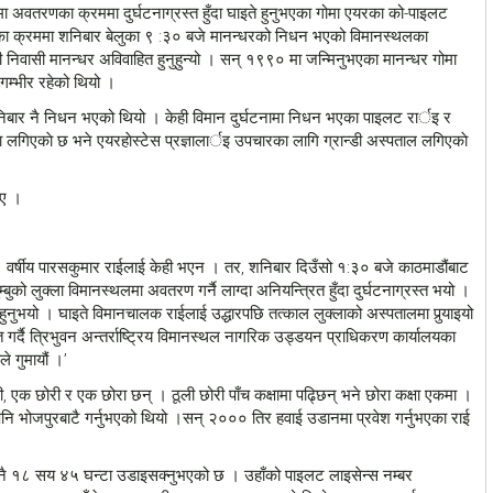
मा अवतरणका क्रममा दुर्घटनाग्रस्त हुँदा घाइते हुनुभएका गोमा एयरका को-पाइलट
ा क्रममा शनिबार बेलुका ९ :३० बजे मानन्धरको निधन भएको विमानस्थलका
ी निवासी मानन्धर अविवाहित हुनुहुन्यो । सन् १९९० मा जन्मिनुभएका मानन्धर गोमा
म्भीर रहेको थियो ।
निबार नै निधन भएको थियो । केही विमान दुर्घटनामा निधन भएका पाइलट रार्इ र
लगिएकाे छ भने एयरहाेस्टेस प्रज्ञालार्इ उपचारका लागि ग्रान्डी अस्पताल लगिएकाे
िए ।
्षीय पारसकुमार राईलाई केही भएन । तर, शनिबार दिउँसो १:३० बजे काठमाडौंबाट
ो लुक्ला विमानस्थलमा अवतरण गर्नै लाग्दा अनियन्त्रित हुँदा दुर्घटनाग्रस्त भयो ।
ुनुभयो । घाइते विमानचालक राईलाई उद्धारपछि तत्काल लुक्लाको अस्पतालमा पुर्‍याइयो
र्दै त्रिभुवन अन्तर्राष्ट्रिय विमानस्थल नागरिक उड्डयन प्राधिकरण कार्यालयका
े गुमायौं ।’
 एक छोरी र एक छोरा छन् । ठूली छोरी पाँच कक्षामा पढ्छिन् भने छोरा कक्षा एकमा ।
 भोजपुरबाटै गर्नुभएको थियो ।सन् २००० तिर हवाई उडानमा प्रवेश गर्नुभएका राई
 नै १८ सय ४५ घन्टा उडाइसक्नुभएको छ । उहाँको पाइलट लाइसेन्स नम्बर