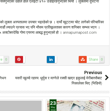
क्नुभएका उहाँले हाल एलइटी ४१० उडाइरहनुभएको थियो । लुक्लामा दुर्घटना
र्जनको लुक्ला अस्पतालमा उपचार भइरहेको छ । दायाँ खुट्टामा चोट लागेको परिचारिका
काठमाडौं ल्याउने प्रयास भए पनि मौसम प्रतिकूलताका कारण शनिबार सम्भव भएन ।
२०१५ अक्टोबरदेखि गोमा एयरमा आबद्ध हुनुभएको हो । annapurnapost.com
re
Share
0
0
Previous
 निधन
यसरी खुल्यो रहस्य: धुर्मुस र माग्नेले रक्सी खाएर इकुलाई मेरीबास्सैबाट
निकालेका थिए (भिडियो)
23
May
2018