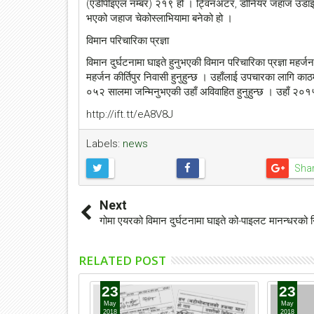
(एडीपीइएल नम्बर) २१९ हो । ट्विनअटर, डोनियर जहाज उडाइस
भएको जहाज चेकोस्लाभियामा बनेको हो ।
विमान परिचारिका प्रज्ञा
विमान दुर्घटनामा घाइते हुनुभएकी विमान परिचारिका प्रज्ञा मह
महर्जन कीर्तिपुर निवासी हुनुहुन्छ । उहाँलाई उपचारका लागि 
०५२ सालमा जन्मिनुभएकी उहाँ अविवाहित हुनुहुन्छ । उहाँ 
http://ift.tt/eA8V8J
Labels:
news
Sha
Next
गोमा एयरको विमान दुर्घटनामा घाइते को-पाइलट मानन्धरको
RELATED POST
23
23
May
May
2018
2018