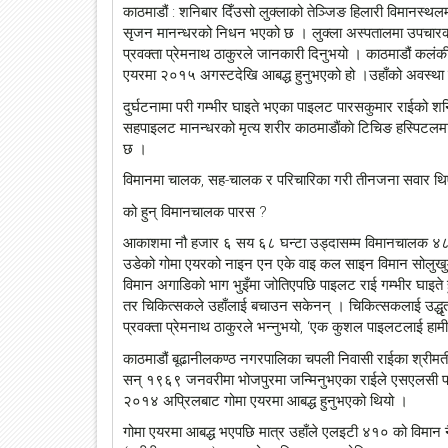
काठमाडौं : शनिबार दिँउसो लुक्लाको तेञ्जिङ हिलारी विमानस्थल
सृजन मानन्धरको निधन भएको छ । लुक्ला अस्पतालमा उपचारक
प्रवक्ता प्रेमनाथ ठाकुरले जानकारी दिनुभयो । काठमाडौं कलंक
एयरमा २०१५ अगस्टदेखि आबद्ध हुनुभएको हो ।उहाँको अवस्था ग
दुर्घटनामा परी गम्भीर घाइते भएका पाइलट पारसकुमार राईको श
सहपाइलट मानन्धरको मृत्य शरीर काठमाडाैंकाे टिचिङ हस्पिटलमा 
छ ।
विमानमा चालक, सह-चालक र परिचारिका गरी तीनजना सवार थ
को हुन् विमानचालक पारस ?
आकाशमा नौ हजार ६ सय ६८ घन्टा उड्दासम्म विमानचालक ४८ वर
उडेको गोमा एयरको नाइन एन एके वाइ कल साइन विमान सोलुखुम्बुक
विमान अगाडिको भाग भुइँमा जोतिएपछि पाइलट राई गम्भीर घाइते ह
तर चिकित्सकले उहाँलाई बचाउन सकेनन् । चिकित्सकलाई उद्धृत ग
प्रवक्ता प्रेमनाथ ठाकुरले भन्नुभयो, ‘एक कुशल पाइलटलाई हामील
काठमाडौं बूढानीलकण्ठ नगरपालिका चपली निवासी राईका श्रीमती,
सन् १९६९ जनवरीमा भोजपुरमा जन्मिनुभएका राईले एसएलसी पनि
२०१४ अप्रिलबाट गोमा एयरमा आबद्ध हुनुभएको थियो ।
गोमा एयरमा आबद्ध भएपछि मात्र उहाँले एलइटी ४१० को विमान