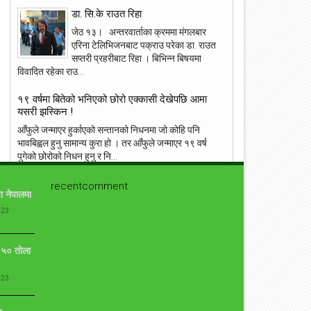
डा. सि.के राउत रिहा
जेठ १३। अन्तरवार्ताका क्रममा मंगलबार
एरिना टेलिभिजनबाट पक्राउ परेका डा. राउत
सप्तरी प्रहरीबाट रिहा । बिभिन्न बिषयमा
विवादित रहेका राउ...
ांग्रेस उपसभापति निधि अमेरिकामा
आइपीएल : हैदरावादलाई हराउँदै चेन्नाई सात
पटक फाइनलमा, फाप डु प्लेसिसको शानदा
१९ वर्षमा बितेको भनिएको छोरो एक्कासी देखेपछि आमा
ब्याटिङ
यसरी झस्किन !
आँफुले जन्माएर हुर्काएको सन्तानको निधनमा जो कोहि पनि
भावबिह्वल हुनु सामान्य कुरा हो । तर आँफुले जन्माएर १९ वर्ष
पुगेको छोरोको निधन हुनु र नि...
प्रत्युष लिएरआउदै संगीतकार बिपिन किरण
recentcomment
ा नेपालमा
कुनै बेलाको एकदमै चर्चित गीत न बिर्सें तिमीलाई, न पाएँ तिमीलाई
-23
गीत लेखेर चर्चाको शिखरमा रहेको गीतकार विपीन किरण चाँडै नै
आफ्नो ७ औँ एल्बम...
ो ५० तोला
युद्ध मैदानमा अंग्रेज फौज, ‘नालापानी’ छायांकनका केही
दृश्य
-23
नालापानी युद्ध विशेष फिल्म 'नालापानी' छायांकनको क्रममा छ।
शुक्रबार फिल्मको नारायणहिटी दरबार परिसरमा सुटिङ भयो।