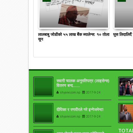
लालबाबु जोडीको ५५ लाख बैंक ब्यालेन्स: १० तोला
घुस लिदालिदै
सुन
सवारी चालक अनुमतिपत्र (लाइसेन्स)
वितरण बन्द……
shyane.com.np
2017-9-24
दीपिका र रणवीरले गरे इन्गेजमेन्ट!
shyane.com.np
2017-9-24
TOTA