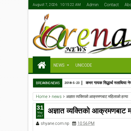
Admin
Contact
Ab
August 7, 2026
10:15:23 AM
NEWS
UNICODE
कभर गायक सिद्धार्थ स्लाथिया ने
BREAKING NEWS
2018-5-23
Home
news
अज्ञात व्यक्तिको आक्रमणबाट महिलाको हत्या
31
अज्ञात व्यक्तिको आक्रमणबाट म
May
2017
shyane.com.np
10:56 PM