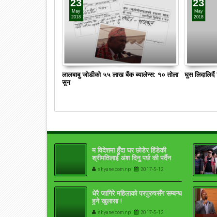
23
23
May
May
2018
2018
लालबाबु जोडीको ५५ लाख बैंक ब्यालेन्स: १० तोला
घुस लिदालिदै
सुन
म विदेशमा हुँदा घर छोडेर हिंडेकी
श्रीमतिलाई अंश दिनु पर्छ की पर्दैन
shyane.com.np
2017-5-12
धेरै जागिरे महिलाको परपुरुषसँग सम्बन्ध
हुने खुलासा !
shyane.com.np
2017-5-12