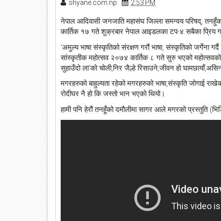
shyane.com.np
2:53 PM
नेपाल आदिवासी जनजाति महासंघ जिल्ला समन्वय परिषद्, तनहुँ
कार्तिक १७ गते शुक्रबार नेपाल आइडलका टप-४ सबैका प्रिय ग
‘अमुल्य भाषा संस्कृतिको संरक्षण गरौं भाषा, संस्कृतिको जर्गेना 
सांस्कृतीक महोत्सव २०७४ कार्तिक ८ गते सुरु भएको महोत्स
सुहाउँदो ला’को चोली,निर जैल्हे रिसाउने,जीवन हो घामछायाँ,असिना
मगरहरुको बाहुल्यता रहेको मगरहरुको भाषा,संस्कृति जोगाई राखे
रोदीघर नै हो कि जस्तो भान भएको थियो।
हामी पनि हेरौं तनहूँको दमौलीमा सागर आले मगरको प्रस्तुति (भिड