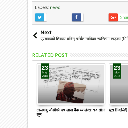
Labels:
news
Sha
Next
प्रयांकको शिकार बनिन् चर्चित नायिका स्वस्तिमा खड्का (भि
RELATED POST
23
23
May
May
2018
2018
लालबाबु जोडीको ५५ लाख बैंक ब्यालेन्स: १० तोला
घुस लिदालिदै
सुन