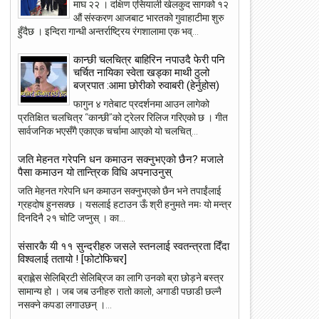
माघ २२ । दक्षिण एसियाली खेलकुद सागको १२
औं संस्करण आजबाट भारतको गुवाहाटीमा शुरु
हुँदैछ । इन्दिरा गान्धी अन्तर्राष्ट्रिय रंगशालामा एक भव्...
कान्छी चलचित्र बाहिरिन नपाउदै फेरी पनि
चर्चित नायिका स्वेता खड्का माथी ठुलो
बज्रपात :आमा छोरीको रुवाबरी (हेर्नुहोस)
फागुन ४ गतेबाट प्रदर्शनमा आउन लागेको
प्रतिक्षित चलचित्र “कान्छी”को ट्रेलर रिलिज गरिएको छ । गीत
सार्वजनिक भएसँगै एकाएक चर्चामा आएको यो चलचित्...
जति मेहनत गरेपनि धन कमाउन सक्नुभएको छैन? मजाले
23
22
पैसा कमाउन यो तान्त्रिक विधि अपनाउनुस्
May
May
जति मेहनत गरेपनि धन कमाउन सक्नुभएको छैन भने तपाईंलाई
2018
2018
ग्रहदोष हुनसक्छ । यसलाई हटाउन ऊँ श्री हनुमते नमः यो मन्त्र
दिनदिनै २१ चोटि जप्नुस् । का...
संसारकै यी ११ सुन्दरीहरु जसले स्तनलाई स्वतन्त्रता दिँदा
विश्वलाई ततायो ! [फोटोफिचर]
ांग्रेस उपसभापति निधि अमेरिकामा
आइपीएल : हैदरावादलाई हराउँदै चेन्नाई सात
ब्राह्लेस सेलिब्रिटी सेलिब्रिज का लागि उनको ब्रा छोड़ने बस्त्र
पटक फाइनलमा, फाप डु प्लेसिसको शानदा
सामान्य हो । जब जब उनीहरु रातो कालो, अगाडी पछाडी छल्नै
ब्याटिङ
नसक्ने कपडा लगाउछन् ।...