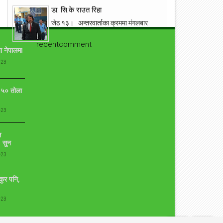
डा. सि.के राउत रिहा
जेठ १३। अन्तरवार्ताका क्रममा मंगलबार
एरिना टेलिभिजनबाट पक्राउ परेका डा. राउत
सप्तरी प्रहरीबाट रिहा । बिभिन्न बिषयमा
recentcomment
ा नेपालमा
विवादित रहेका राउ...
-23
१९ वर्षमा बितेको भनिएको छोरो एक्कासी देखेपछि आमा
यसरी झस्किन !
ो ५० तोला
आँफुले जन्माएर हुर्काएको सन्तानको निधनमा जो कोहि पनि
भावबिह्वल हुनु सामान्य कुरा हो । तर आँफुले जन्माएर १९ वर्ष
-23
पुगेको छोरोको निधन हुनु र नि...
प्रत्युष लिएरआउदै संगीतकार बिपिन किरण
ि
 सुन
कुनै बेलाको एकदमै चर्चित गीत न बिर्सें तिमीलाई, न पाएँ तिमीलाई
गीत लेखेर चर्चाको शिखरमा रहेको गीतकार विपीन किरण चाँडै नै
-23
आफ्नो ७ औँ एल्बम...
ुकुर पनि,
युद्ध मैदानमा अंग्रेज फौज, ‘नालापानी’ छायांकनका केही
दृश्य
-23
नालापानी युद्ध विशेष फिल्म 'नालापानी' छायांकनको क्रममा छ।
शुक्रबार फिल्मको नारायणहिटी दरबार परिसरमा सुटिङ भयो।