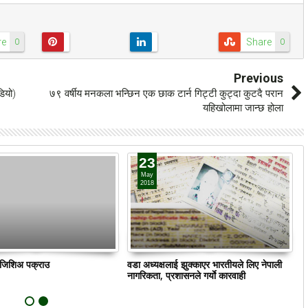
re
Share
0
0
Previous
डियो)
७९ वर्षीय मनकला भन्छिन एक छाक टार्न गिट्टी कुट्दा कुटदै परान
यहिखोलामा जान्छ होला
23
May
2018
ं जिशिअ पक्राउ
वडा अध्यक्षलाई झुक्काएर भारतीयले लिए नेपाली
क
नागरिकता, प्रशासनले गर्याे कारवाही