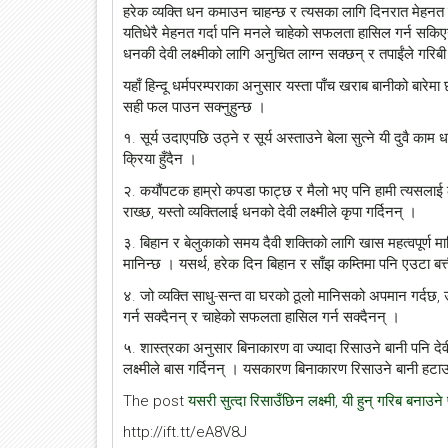
हरेक व्यक्ति धन कमाउन चाहन्छ र त्यसका लागि दिनरात मेहनत ग
यतिधेरै मेहनत गर्दा पनि मनले चाहेको सफलता हासिल गर्न सकिएन
धनकी देवी लक्ष्मीको लागि अनुचित लाग्न सक्छन् र तपाईंले गरिबी 
यहाँ हिन्दू धर्मपरम्पराका अनुसार यस्ता पाँच खराब बानीको बारे
सही फल पाउन सक्नुहुन्छ ।
१. सूर्य उदाएपछि उठ्ने र सूर्य अस्ताउने बेला सुत्ने यी दुवै का
क्रिया हुँदैन ।
२. कयौंपटक हाम्रो कपडा फाट्छ र मैलो भए पनि हामी त्यसला
राख्छ, यस्तो व्यक्तिलाई धनको देवी लक्ष्मीले कृपा गर्दिनन् ।
३. बिहान र बेलुकाको समय दैवी शक्तिको लागि खास महत्वपूर्ण म
मानिन्छ । यसर्थ, हरेक दिन बिहान र साँझ कम्तिमा पनि एउटा बत्ती
४. जो व्यक्ति साधु-सन्त वा घरको ठूलो मानिसको अपमान गर्दछ, 
गर्न सक्दैनन् र चाहेको सफलता हासिल गर्न सक्दैनन् ।
५. शास्त्रका अनुसार बिनाकारण वा ज्यादा रिसाउने बानी पनि देव
लक्ष्मीले बास गर्दिनन् । यसकारण बिनाकारण रिसाउने बानी हटाउ
The post
यसरी सुत्दा रिसाउँछिन लक्ष्मी, यी हुन् गरिब बनाउने
http://ift.tt/eA8V8J