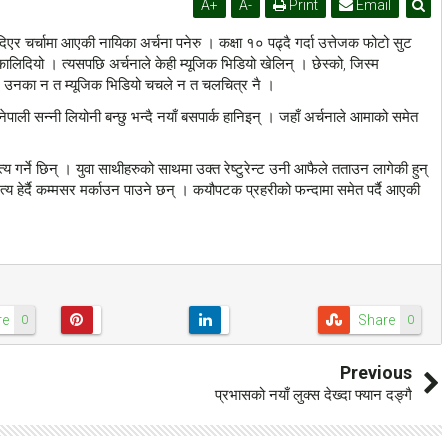
A
+
A
-
Print
Email
एर चर्चामा आएकी नायिका अर्चना पनेरु । कक्षा १० पढ्दै गर्दा उत्तेजक फोटो सुट
निकालिदियो । त्यसपछि अर्चनाले केही म्यूजिक भिडियो खेलिन् । छेस्को, जिस्म
र उनका न त म्यूजिक भिडियो चचले न त चलचित्र नै ।
ाली सन्नी लियोनी बन्छु भन्दै नयाँ बसपार्क हानिइन् । जहाँ अर्चनाले आमाको समेत
्य गर्ने छिन् । युवा साथीहरुको साथमा उक्त रेष्टुरेन्ट उनी आफैले तताउन लागेकी हुन्
नृत्य हेर्दै कम्मसर मर्काउन पाउने छन् । कयौपटक प्रहरीको फन्दामा समेत पर्दै आएकी
re
Share
0
0
Previous
प्रभासको नयाँ लुक्स देख्दा फ्यान दङ्गै