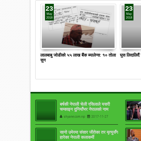
23
23
May
May
2018
2018
लालबाबु जोडीको ५५ लाख बैंक ब्यालेन्स: १० तोला
घुस लिदालिदै
सुन
बर्षकी नेपाली चेली रसिलाले यसरी
चम्काइन दुनियाँभर नेपालको नाम
shyane.com.np
2017-11-27
सानो उमेरमा संसार जीतेका तर मृत्युसँग
हारेका नेपाली कलाकर्मी