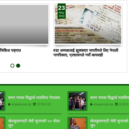
23
May
2018
ं जिशिअ पक्राउ
वडा अध्यक्षलाई झुक्काएर भारतीयले लिए नेपाली
क
नागरिकता, प्रशासनले गर्याे कारवाही
कभर गायक सिद्धार्थ स्लाथिया नेपालमा
कभर गायक सिद्धार्थ स्लाथिय
shyane.com.np
2018-5-23
shyane.com.np
2018-5
खेलकुदमन्त्री जेबी सुनारको ५० तोला
खेलकुदमन्त्री जेबी सुनारक
सुन
सुन