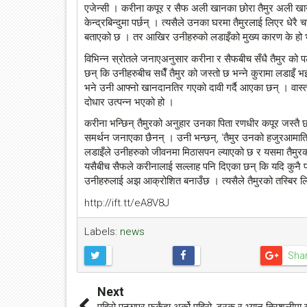
एजेन्सी । करीना कपूर र सैफ अली खानका छोरा तैमुर अली खान 
केन्द्रबिन्दुमा पर्छन् । त्यसैले उनका घरमा तैमुरलाई लिएर धेरै
बताएको छ । तर आखिर उनीहरुको लडाइँको मुख्य कारण के हो भन
विभिन्न स्रोतले जनाएअनुसार करीना र सैफबीच सँधै तैमुर को पट
छन् कि उनीहरुबीच सधैँ तैमुर को जस्तो छ भन्ने कुरामा लडाइ
भने उनी आफ्नो खानदानतिर गएको दावी गर्दै आएका छन् । वास्तव
दोधार उत्पन्न भएको हो ।
करीना भन्छिन् तैमुरको अनुहार उनका पिता रणधीर कपूर जस्तै
समर्थन जनाएका छैनन् । उनी भन्छन्, ‘तैमुर उनको हजुरआमातिर
लडाइँले उनीहरुको जीवनमा मिठासपन ल्याएको छ र यसमा तैमुरक
यसैबीच सैफले करीनालाई सल्लाह पनि दिएका छन् कि यदि कुनै 
उनीहरुलाई अझ आक्रोशित बनाउँछ । त्यसैले तैमुरको तस्बिर ल
http://ift.tt/eA8V8J
Labels:
news
Sha
Next
पहिरो पन्छाएर फर्कंदा अर्को पहिरो, ट्रक र भ्यान त्रिशुलीमा