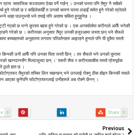
प्राय: सामाजिक सञ्जालमा देखा पर्ने गर्छन् । उनको घरमा पनि तैमुर नै सबैको
 चर्चा हुने गरेको छ र कहिलेकाहिँ त उनको कारण घरमा लडाइँ समेत हुने गरेको स्रोतले
्ने थाहा पाउनुभयो भने तपाई पनि अवश्य चकित हुनुहुनेछ ।
्टी गएको छ भन्ने कुरामा बहस हुने गरेको छ । एक अन्तर्वार्तामा करीनाले आफैँ भनेकी
ँ भइरहने गरेको छ । करीनाका अनुसार तैमुर उनकी हजुरआमा जस्ता छन् भने सैफले
मा बच्चाहरुको अनुहारमा लगातर परिवर्तनहरु आइरहने हुनाले पनि यी दुवैमा यस्तो
 छ किनकी उनी आफैँ पनि उनका पिता जस्तै छिन् । तर सैफले भने उनको कुरामा
को खानदानसँग मिल्दाजुल्दा छन् ।’ यसरी सैफ र करीनाकाबीच यस्तो प्रेमपूर्वक
ो ठूलो हात छ ।
फोटोग्राफर तैमुरको तस्बिर लिन चाहन्छन् भने उनलाई रोक्नु ठीक होइन किनकी यसले
िन आएका कुनैपनि फोटोग्राफरलाई उनीहरुले अब रोक्ने छैनन् ।
re
Share
0
0
Previous
 खस्यो, चार
अलि, सुनिल वा चन्दन को फर्कदै छ ‘कपिल शर्मा शो’मा ?