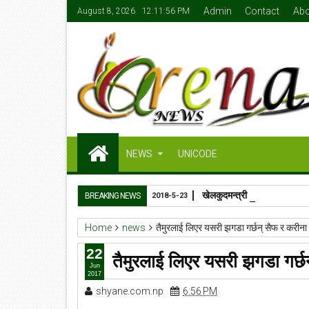
Admin
Contact
Abo
August 8, 2026
12:11:57 PM
NEWS
UNICODE
खेलकुदमन्त्री जेबी सुनारको ५०
BREAKING NEWS
2018-5-23
Home
news
तैमुरलाई लिएर यसरी झगडा गर्छन् सैफ र करीना
22
तैमुरलाई लिएर यसरी झगडा गर्छ
Jun
2017
shyane.com.np
6:56 PM