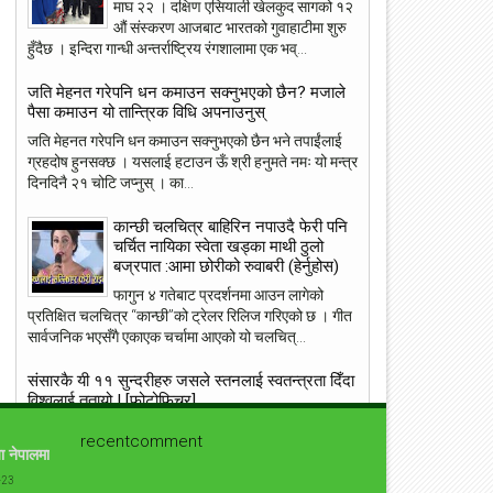
माघ २२ । दक्षिण एसियाली खेलकुद सागको १२
औं संस्करण आजबाट भारतको गुवाहाटीमा शुरु
हुँदैछ । इन्दिरा गान्धी अन्तर्राष्ट्रिय रंगशालामा एक भव्...
जति मेहनत गरेपनि धन कमाउन सक्नुभएको छैन? मजाले
23
22
पैसा कमाउन यो तान्त्रिक विधि अपनाउनुस्
May
May
जति मेहनत गरेपनि धन कमाउन सक्नुभएको छैन भने तपाईंलाई
2018
2018
ग्रहदोष हुनसक्छ । यसलाई हटाउन ऊँ श्री हनुमते नमः यो मन्त्र
दिनदिनै २१ चोटि जप्नुस् । का...
कान्छी चलचित्र बाहिरिन नपाउदै फेरी पनि
चर्चित नायिका स्वेता खड्का माथी ठुलो
बज्रपात :आमा छोरीको रुवाबरी (हेर्नुहोस)
ांग्रेस उपसभापति निधि अमेरिकामा
आइपीएल : हैदरावादलाई हराउँदै चेन्नाई सात
पटक फाइनलमा, फाप डु प्लेसिसको शानदा
फागुन ४ गतेबाट प्रदर्शनमा आउन लागेको
ब्याटिङ
प्रतिक्षित चलचित्र “कान्छी”को ट्रेलर रिलिज गरिएको छ । गीत
सार्वजनिक भएसँगै एकाएक चर्चामा आएको यो चलचित्...
संसारकै यी ११ सुन्दरीहरु जसले स्तनलाई स्वतन्त्रता दिँदा
विश्वलाई ततायो ! [फोटोफिचर]
ब्राह्लेस सेलिब्रिटी सेलिब्रिज का लागि उनको ब्रा छोड़ने बस्त्र
recentcomment
सामान्य हो । जब जब उनीहरु रातो कालो, अगाडी पछाडी छल्नै
ा नेपालमा
नसक्ने कपडा लगाउछन् ।...
-23