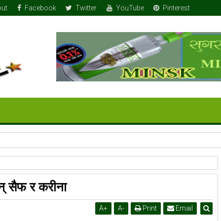
ut
Facebook
Twitter
YouTube
Pinterest
 तोला सुन
न् सैफ र करीना
A
+
A
-
Print
Email