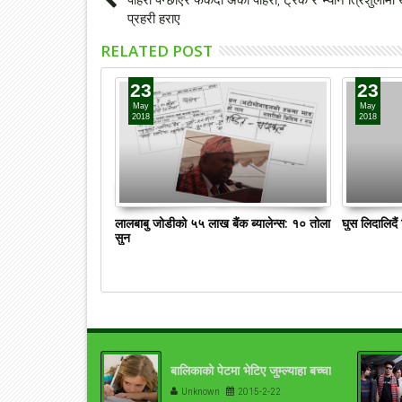
प्रहरी हराए
RELATED POST
23
23
May
May
2018
2018
लालबाबु जोडीको ५५ लाख बैंक ब्यालेन्स: १० तोला
घुस लिदालिदै
सुन
बालिकाको पेटमा भेटिए जुम्ल्याहा बच्चा
Unknown
2015-2-22