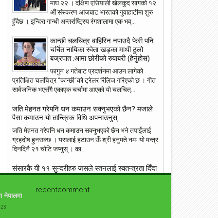
माघ २२ । दक्षिण एसियाली खेलकुद सागको १२
औं संस्करण आजबाट भारतको गुवाहाटीमा शुरु
हुँदैछ । इन्दिरा गान्धी अन्तर्राष्ट्रिय रंगशालामा एक भव्...
कान्छी चलचित्र बाहिरिन नपाउदै फेरी पनि
23
22
चर्चित नायिका स्वेता खड्का माथी ठुलो
May
May
बज्रपात :आमा छोरीको रुवाबरी (हेर्नुहोस)
2018
2018
फागुन ४ गतेबाट प्रदर्शनमा आउन लागेको
प्रतिक्षित चलचित्र “कान्छी”को ट्रेलर रिलिज गरिएको छ । गीत
सार्वजनिक भएसँगै एकाएक चर्चामा आएको यो चलचित्...
जति मेहनत गरेपनि धन कमाउन सक्नुभएको छैन? मजाले
ांग्रेस उपसभापति निधि अमेरिकामा
आइपीएल : हैदरावादलाई हराउँदै चेन्नाई सात
पैसा कमाउन यो तान्त्रिक विधि अपनाउनुस्
पटक फाइनलमा, फाप डु प्लेसिसको शानदा
जति मेहनत गरेपनि धन कमाउन सक्नुभएको छैन भने तपाईंलाई
ब्याटिङ
ग्रहदोष हुनसक्छ । यसलाई हटाउन ऊँ श्री हनुमते नमः यो मन्त्र
दिनदिनै २१ चोटि जप्नुस् । का...
संसारकै यी ११ सुन्दरीहरु जसले स्तनलाई स्वतन्त्रता दिँदा
विश्वलाई ततायो ! [फोटोफिचर]
recentcomment
ब्राह्लेस सेलिब्रिटी सेलिब्रिज का लागि उनको ब्रा छोड़ने बस्त्र
ा नेपालमा
सामान्य हो । जब जब उनीहरु रातो कालो, अगाडी पछाडी छल्नै
नसक्ने कपडा लगाउछन् ।...
-23