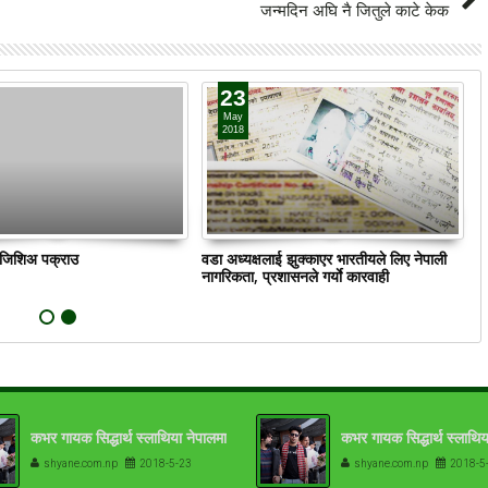
जन्मदिन अघि नै जितुले काटे केक
23
May
2018
ं जिशिअ पक्राउ
वडा अध्यक्षलाई झुक्काएर भारतीयले लिए नेपाली
क
नागरिकता, प्रशासनले गर्याे कारवाही
कभर गायक सिद्धार्थ स्लाथिया नेपालमा
कभर गायक सिद्धार्थ स्लाथिय
shyane.com.np
2018-5-23
shyane.com.np
2018-5