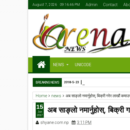
Admin
Contact
Abo
August 7, 2026
09:16:47 PM
NEWS
UNICODE
खेलकुदमन्त्री जेबी सुनारको ५०
BREAKING NEWS
2018-5-23
Home
news
अब साङ्लो नमार्नुहोस्, बिक्री गरेर लाखौं कमाउन
15
अब साङ्लो नमार्नुहोस्, बिक्री 
Jun
2017
shyane.com.np
3:11 PM