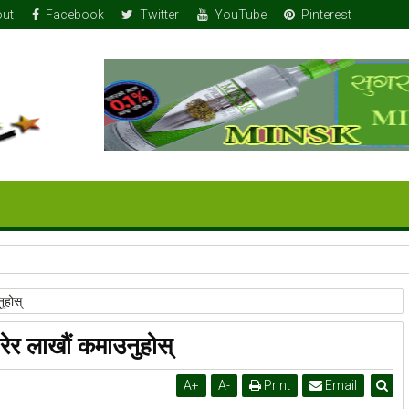
ut
Facebook
Twitter
YouTube
Pinterest
 तोला सुन
ुहोस्
गरेर लाखौं कमाउनुहोस्
A
+
A
-
Print
Email