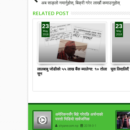
अब साङ्लो नमार्नुहोस्, बिक्री गरेर लाखौं कमाउनुहोस्
RELATED POST
23
23
May
May
2018
2018
लालबाबु जोडीको ५५ लाख बैंक ब्यालेन्स: १० तोला
घुस लिदालिदै
सुन
अमेरिकनसँग बिहे गरेपछि अर्चनाको
यस्तो भिडियो सार्वजनिक
(भिडियोसहित)
shyane.com.np
2018-3-1