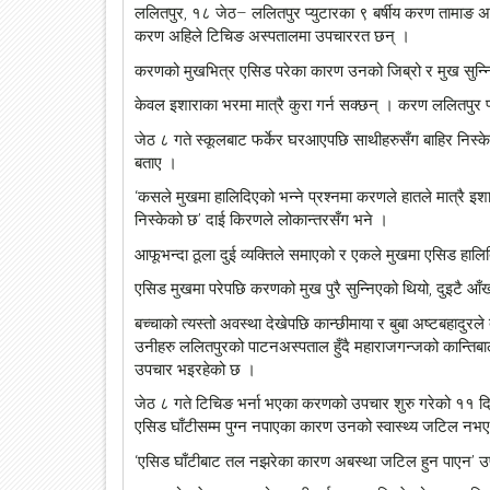
ललितपुर, १८ जेठ– ललितपुर प्युटारका ९ बर्षीय करण तामाङ
करण अहिले टिचिङ अस्पतालमा उपचाररत छन् ।
करणको मुखभित्र एसिड परेका कारण उनको जिब्रो र मुख सुन्नि
केवल इशाराका भरमा मात्रै कुरा गर्न सक्छन् । करण ललितपुर प्य
जेठ ८ गते स्कूलबाट फर्केर घरआएपछि साथीहरुसँग बाहिर निस्
बताए ।
‘कसले मुखमा हालिदिएको भन्ने प्रश्नमा करणले हातले मात्रै इशा
निस्केको छ’ दाई किरणले लोकान्तरसँग भने ।
आफूभन्दा ठूला दुई व्यक्तिले समाएको र एकले मुखमा एसिड हा
एसिड मुखमा परेपछि करणको मुख पुरै सुन्निएको थियो, दुइटै आँ
बच्चाको त्यस्तो अवस्था देखेपछि कान्छीमाया र बुबा अष्टबहादुर
उनीहरु ललितपुरको पाटनअस्पताल हुँदै महाराजगन्जको कान्तिब
उपचार भइरहेको छ ।
जेठ ८ गते टिचिङ भर्ना भएका करणको उपचार शुरु गरेको ११ द
एसिड घाँटीसम्म पुग्न नपाएका कारण उनको स्वास्थ्य जटिल नभ
‘एसिड घाँटीबाट तल नझरेका कारण अबस्था जटिल हुन पाएन’ उप