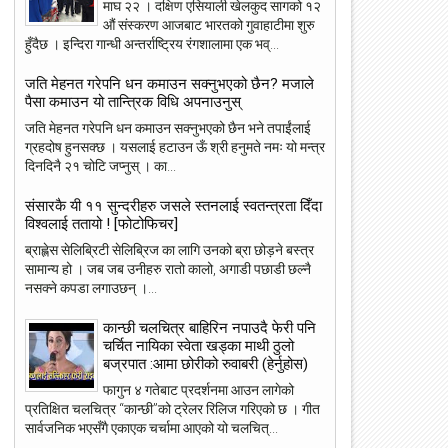
माघ २२ । दक्षिण एसियाली खेलकुद सागको १२
औं संस्करण आजबाट भारतको गुवाहाटीमा शुरु
हुँदैछ । इन्दिरा गान्धी अन्तर्राष्ट्रिय रंगशालामा एक भव्...
जति मेहनत गरेपनि धन कमाउन सक्नुभएको छैन? मजाले
पैसा कमाउन यो तान्त्रिक विधि अपनाउनुस्
जति मेहनत गरेपनि धन कमाउन सक्नुभएको छैन भने तपाईंलाई
ग्रहदोष हुनसक्छ । यसलाई हटाउन ऊँ श्री हनुमते नमः यो मन्त्र
दिनदिनै २१ चोटि जप्नुस् । का...
संसारकै यी ११ सुन्दरीहरु जसले स्तनलाई स्वतन्त्रता दिँदा
विश्वलाई ततायो ! [फोटोफिचर]
ब्राह्लेस सेलिब्रिटी सेलिब्रिज का लागि उनको ब्रा छोड़ने बस्त्र
सामान्य हो । जब जब उनीहरु रातो कालो, अगाडी पछाडी छल्नै
नसक्ने कपडा लगाउछन् ।...
कान्छी चलचित्र बाहिरिन नपाउदै फेरी पनि
चर्चित नायिका स्वेता खड्का माथी ठुलो
बज्रपात :आमा छोरीको रुवाबरी (हेर्नुहोस)
फागुन ४ गतेबाट प्रदर्शनमा आउन लागेको
प्रतिक्षित चलचित्र “कान्छी”को ट्रेलर रिलिज गरिएको छ । गीत
23
22
सार्वजनिक भएसँगै एकाएक चर्चामा आएको यो चलचित्...
May
May
2018
2018