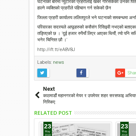
घटनाको बारेमा प्युटारको प्रहरीलाई खबर गरिसकेको उनका पिता 
हाल्ने व्यक्तिको प्रहरीले पहिचान गर्न सकेको छैन
जिल्ला प्रहरी कार्यालय ललितपुरले भने घटनाको समबन्धमा अन
परिवारका सदस्यले आफूहरुको कसैसंग रिसिइवी नभएको बताएका 
तड्पिएको छ । ‘दुई हजार रुपैयाँ लिएर आएका थियौं, त्यो पनि स
भनेर चिन्तित छौ ।’
http://ift.tt/eA8V8J
Labels:
news
Sha
Next
काठमाडौं महानगरको मेयर र उपमेयर शहर सरसफाइ अभिया
निस्किए.
RELATED POST
23
23
May
May
2018
2018