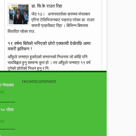
डा. सि.के राउत रिहा
जेठ १३। अन्तरवार्ताका क्रममा मंगलबार
एरिना टेलिभिजनबाट पक्राउ परेका डा. राउत
सप्तरी प्रहरीबाट रिहा । बिभिन्न बिषयमा
विवादित रहेका राउ...
ांग्रेस उपसभापति निधि अमेरिकामा
आइपीएल : हैदरावादलाई हराउँदै चेन्नाई सात
पटक फाइनलमा, फाप डु प्लेसिसको शानदा
१९ वर्षमा बितेको भनिएको छोरो एक्कासी देखेपछि आमा
ब्याटिङ
यसरी झस्किन !
आँफुले जन्माएर हुर्काएको सन्तानको निधनमा जो कोहि पनि
भावबिह्वल हुनु सामान्य कुरा हो । तर आँफुले जन्माएर १९ वर्ष
पुगेको छोरोको निधन हुनु र नि...
प्रत्युष लिएरआउदै संगीतकार बिपिन किरण
recentcomment
ा नेपालमा
कुनै बेलाको एकदमै चर्चित गीत न बिर्सें तिमीलाई, न पाएँ तिमीलाई
-23
गीत लेखेर चर्चाको शिखरमा रहेको गीतकार विपीन किरण चाँडै नै
आफ्नो ७ औँ एल्बम...
ो ५० तोला
युद्ध मैदानमा अंग्रेज फौज, ‘नालापानी’ छायांकनका केही
दृश्य
-23
नालापानी युद्ध विशेष फिल्म 'नालापानी' छायांकनको क्रममा छ।
शुक्रबार फिल्मको नारायणहिटी दरबार परिसरमा सुटिङ भयो।