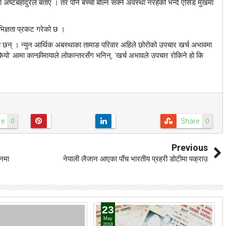
अष्टबहादुरले बताए । तर पनि बच्चा बोल्न सक्ने अवस्था नरहेको भन्दै एसिड मुखमा
भिज्ञता प्रकट गरेको छ ।
छन् । न्युन आर्थिक अबस्थाका तामाङ परिवार अहिले छोरोको उपचार खर्च अभावमा
कियो’ आमा कान्छीमायाले लोकान्तरसँग भनिन्, ‘खर्च अभावले उपचार रोकिने हो कि
re
Share
0
0
Previous
नमा
नेपाली लैजान आएका पाँच भारतीय प्रहरी डोटीमा पक्राउ
23
May
2018