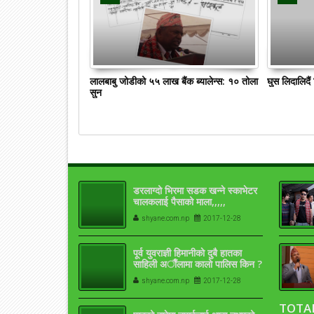
लालबाबु जोडीको ५५ लाख बैंक ब्यालेन्स: १० तोला
घुस लिदालिदै
सुन
डरलाग्दो भिरमा सडक खन्ने स्काभेटर
चालकलाई पैसाको माला,,,,,
shyane.com.np
2017-12-28
पूर्व युवराज्ञी हिमानीकाे दुबै हातका
साहिली अाैँलामा कालाे पालिस किन ?
shyane.com.np
2017-12-28
TOTA