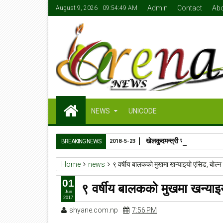
Admin
Contact
Ab
August 9, 2026
09:54:50 AM
NEWS
UNICODE
खेलकुदमन्त्री जेबी सुनारको ५०
BREAKING NEWS
2018-5-23
Home
news
९ वर्षीय बालकको मुखमा खन्याइयो एसिड, बोल्न 
01
९ वर्षीय बालकको मुखमा खन्याइय
Jun
2017
shyane.com.np
7:56 PM