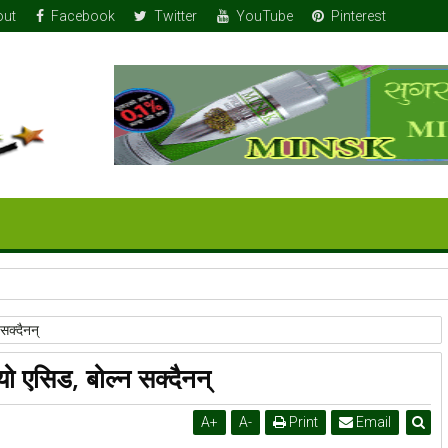
out
Facebook
Twitter
YouTube
Pinterest
 तोला सुन
सक्दैनन्
ो एसिड, बोल्न सक्दैनन्
A
+
A
-
Print
Email