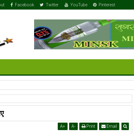
ut
Facebook
Twitter
YouTube
Pinterest
िए
A
+
A
-
Print
Email