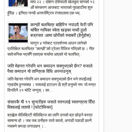
माघ २२ । दक्षिण एसियाली खेलकुद सागको १२
औं संस्करण आजबाट भारतको गुवाहाटीमा शुरु
हुँदैछ । इन्दिरा गान्धी अन्तर्राष्ट्रिय रंगशालामा एक भव्...
कान्छी चलचित्र बाहिरिन नपाउदै फेरी पनि
चर्चित नायिका स्वेता खड्का माथी ठुलो
बज्रपात :आमा छोरीको रुवाबरी (हेर्नुहोस)
फागुन ४ गतेबाट प्रदर्शनमा आउन लागेको
प्रतिक्षित चलचित्र “कान्छी”को ट्रेलर रिलिज गरिएको छ । गीत
सार्वजनिक भएसँगै एकाएक चर्चामा आएको यो चलचित्...
23
जति मेहनत गरेपनि धन कमाउन सक्नुभएको छैन? मजाले
22
पैसा कमाउन यो तान्त्रिक विधि अपनाउनुस्
May
May
2018
2018
जति मेहनत गरेपनि धन कमाउन सक्नुभएको छैन भने तपाईंलाई
ग्रहदोष हुनसक्छ । यसलाई हटाउन ऊँ श्री हनुमते नमः यो मन्त्र
दिनदिनै २१ चोटि जप्नुस् । का...
संसारकै यी ११ सुन्दरीहरु जसले स्तनलाई स्वतन्त्रता दिँदा
विश्वलाई ततायो ! [फोटोफिचर]
ांग्रेस उपसभापति निधि अमेरिकामा
आइपीएल : हैदरावादलाई हराउँदै चेन्नाई सात
पटक फाइनलमा, फाप डु प्लेसिसको शानदा
ब्राह्लेस सेलिब्रिटी सेलिब्रिज का लागि उनको ब्रा छोड़ने बस्त्र
ब्याटिङ
सामान्य हो । जब जब उनीहरु रातो कालो, अगाडी पछाडी छल्नै
नसक्ने कपडा लगाउछन् ।...