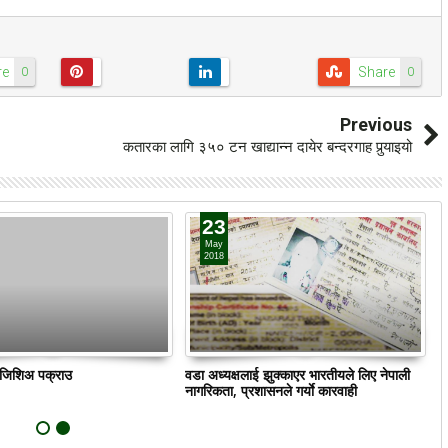
re
Share
0
0
Previous
कतारका लागि ३५० टन खाद्यान्न दायेर बन्दरगाह पुर्‍याइयो
23
May
2018
ं जिशिअ पक्राउ
वडा अध्यक्षलाई झुक्काएर भारतीयले लिए नेपाली
क
नागरिकता, प्रशासनले गर्याे कारवाही