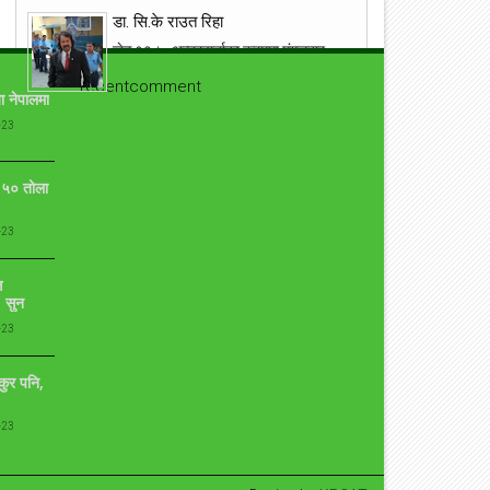
डा. सि.के राउत रिहा
जेठ १३। अन्तरवार्ताका क्रममा मंगलबार
एरिना टेलिभिजनबाट पक्राउ परेका डा. राउत
recentcomment
सप्तरी प्रहरीबाट रिहा । बिभिन्न बिषयमा
ा नेपालमा
विवादित रहेका राउ...
-23
१९ वर्षमा बितेको भनिएको छोरो एक्कासी देखेपछि आमा
यसरी झस्किन !
ो ५० तोला
आँफुले जन्माएर हुर्काएको सन्तानको निधनमा जो कोहि पनि
भावबिह्वल हुनु सामान्य कुरा हो । तर आँफुले जन्माएर १९ वर्ष
-23
पुगेको छोरोको निधन हुनु र नि...
ि
प्रत्युष लिएरआउदै संगीतकार बिपिन किरण
 सुन
कुनै बेलाको एकदमै चर्चित गीत न बिर्सें तिमीलाई, न पाएँ तिमीलाई
-23
गीत लेखेर चर्चाको शिखरमा रहेको गीतकार विपीन किरण चाँडै नै
आफ्नो ७ औँ एल्बम...
ुकुर पनि,
युद्ध मैदानमा अंग्रेज फौज, ‘नालापानी’ छायांकनका केही
दृश्य
-23
नालापानी युद्ध विशेष फिल्म 'नालापानी' छायांकनको क्रममा छ।
शुक्रबार फिल्मको नारायणहिटी दरबार परिसरमा सुटिङ भयो।