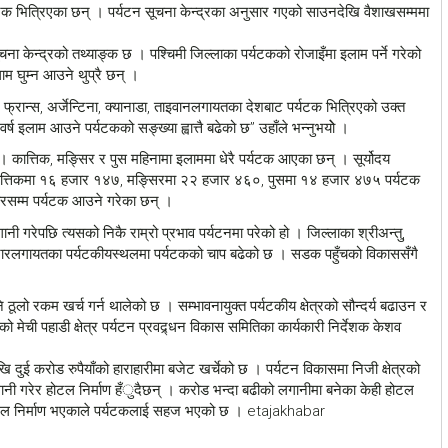
्यटक भित्रिएका छन् । पर्यटन सूचना केन्द्रका अनुसार गएको साउनदेखि वैशाखसम्ममा
ना केन्द्रको तथ्याङ्क छ । पश्चिमी जिल्लाका पर्यटकको रोजाइँमा इलाम पर्ने गरेको
म घुम्न आउने थुप्रै छन् ।
 फ्रान्स, अर्जेन्टिना, क्यानाडा, ताइवानलगायतका देशबाट पर्यटक भित्रिएको उक्त
ष इलाम आउने पर्यटकको सङ्ख्या ह्वात्तै बढेको छ’’ उहाँले भन्नुभयोे ।
। कात्तिक, मङ्सिर र पुस महिनामा इलाममा धेरै पर्यटक आएका छन् । सूर्योदय
कात्तिकमा १६ हजार १४७, मङ्सिरमा २२ हजार ४६०, पुसमा १४ हजार ४७५ पर्यटक
ारसम्म पर्यटक आउने गरेका छन् ।
गानी गरेपछि त्यसको निकै राम्रो प्रभाव पर्यटनमा परेको हो । जिल्लाका श्रीअन्तु,
बजारलगायतका पर्यटकीयस्थलमा पर्यटकको चाप बढेको छ । सडक पहुँचको विकाससँगै
ि ठूलो रकम खर्च गर्न थालेको छ । सम्भावनायुक्त पर्यटकीय क्षेत्रको सौन्दर्य बढाउन र
 मेची पहाडी क्षेत्र पर्यटन प्रवद्र्धन विकास समितिका कार्यकारी निर्देशक केशव
ेखि दुई करोड रुपैयाँको हाराहारीमा बजेट खर्चेको छ । पर्यटन विकासमा निजी क्षेत्रको
गानी गरेर होटल निर्माण हँुदैछन् । करोड भन्दा बढीको लगानीमा बनेका केही होटल
होटल निर्माण भएकाले पर्यटकलाई सहज भएको छ । etajakhabar