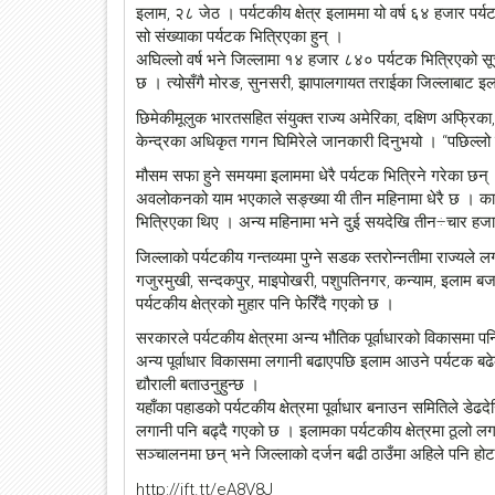
इलाम, २८ जेठ । पर्यटकीय क्षेत्र इलाममा यो वर्ष ६४ हजार पर
सो संख्याका पर्यटक भित्रिएका हुन् ।
अघिल्लो वर्ष भने जिल्लामा १४ हजार ८४० पर्यटक भित्रिएको सूच
छ । त्योसँगै मोरङ, सुनसरी, झापालगायत तराईका जिल्लाबाट इला
छिमेकीमूलुक भारतसहित संयुक्त राज्य अमेरिका, दक्षिण अफ्रिका,
केन्द्रका अधिकृत गगन घिमिरेले जानकारी दिनुभयो । ‘‘पछिल्लो वर्
मौसम सफा हुने समयमा इलाममा धेरै पर्यटक भित्रिने गरेका छन् 
अवलोकनको याम भएकाले सङ्ख्या यी तीन महिनामा धेरै छ । 
भित्रिएका थिए । अन्य महिनामा भने दुई सयदेखि तीन÷चार हज
जिल्लाको पर्यटकीय गन्तव्यमा पुग्ने सडक स्तरोन्नतीमा राज्यले ल
गजुरमुखी, सन्दकपुर, माइपोखरी, पशुपतिनगर, कन्याम, इलाम 
पर्यटकीय क्षेत्रको मुहार पनि फेरिँदै गएको छ ।
सरकारले पर्यटकीय क्षेत्रमा अन्य भौतिक पूर्वाधारको विकासमा पन
अन्य पूर्वाधार विकासमा लगानी बढाएपछि इलाम आउने पर्यटक बढेको
द्यौराली बताउनुहुन्छ ।
यहाँका पहाडको पर्यटकीय क्षेत्रमा पूर्वाधार बनाउन समितिले डेढद
लगानी पनि बढ्दै गएको छ । इलामका पर्यटकीय क्षेत्रमा ठूलो ल
सञ्चालनमा छन् भने जिल्लाको दर्जन बढी ठाउँमा अहिले पनि 
http://ift.tt/eA8V8J