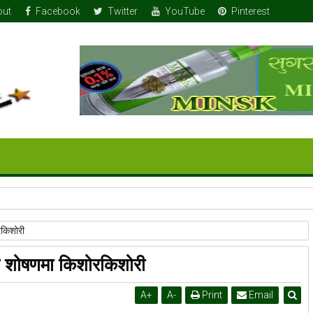
out
Facebook
Twitter
YouTube
Pinterest
 तोला सुन
रकिशोरी
ौन शोषणमा किशोरकिशोरी
A
+
A
-
Print
Email