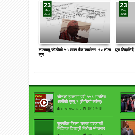
23
23
May
May
2018
2018
लालबाबु जोडीको ५५ लाख बैंक ब्यालेन्स: १० तोला
घुस लिदालिदै
सुन
चीनको हमलामा परी १५८ भारतिय
आर्मीको मृत्यु ? (भिडियो सहित्)
shyane.com.np
2017-7-18
सुपरहिट फिल्म ‘छक्का पञ्जा’की
निर्देशक दिपाश्री निरौला मंगलबार
दुलहीको पहिरनमा ..