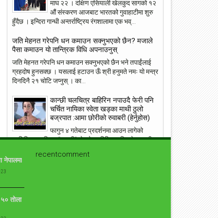
माघ २२ । दक्षिण एसियाली खेलकुद सागको १२
23
22
औं संस्करण आजबाट भारतको गुवाहाटीमा शुरु
May
May
हुँदैछ । इन्दिरा गान्धी अन्तर्राष्ट्रिय रंगशालामा एक भव्...
2018
2018
जति मेहनत गरेपनि धन कमाउन सक्नुभएको छैन? मजाले
पैसा कमाउन यो तान्त्रिक विधि अपनाउनुस्
जति मेहनत गरेपनि धन कमाउन सक्नुभएको छैन भने तपाईंलाई
ग्रहदोष हुनसक्छ । यसलाई हटाउन ऊँ श्री हनुमते नमः यो मन्त्र
ांग्रेस उपसभापति निधि अमेरिकामा
आइपीएल : हैदरावादलाई हराउँदै चेन्नाई सात
दिनदिनै २१ चोटि जप्नुस् । का...
पटक फाइनलमा, फाप डु प्लेसिसको शानदा
ब्याटिङ
कान्छी चलचित्र बाहिरिन नपाउदै फेरी पनि
चर्चित नायिका स्वेता खड्का माथी ठुलो
बज्रपात :आमा छोरीको रुवाबरी (हेर्नुहोस)
फागुन ४ गतेबाट प्रदर्शनमा आउन लागेको
प्रतिक्षित चलचित्र “कान्छी”को ट्रेलर रिलिज गरिएको छ । गीत
सार्वजनिक भएसँगै एकाएक चर्चामा आएको यो चलचित्...
recentcomment
ा नेपालमा
संसारकै यी ११ सुन्दरीहरु जसले स्तनलाई स्वतन्त्रता दिँदा
-23
विश्वलाई ततायो ! [फोटोफिचर]
ब्राह्लेस सेलिब्रिटी सेलिब्रिज का लागि उनको ब्रा छोड़ने बस्त्र
ो ५० तोला
सामान्य हो । जब जब उनीहरु रातो कालो, अगाडी पछाडी छल्नै
नसक्ने कपडा लगाउछन् ।...