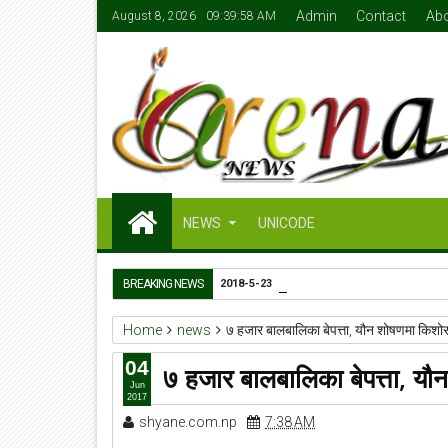
Admin
Contact
Ab
August 8, 2026
09:39:58 AM
NEWS
UNICODE
खेलकुदमन्त्री जेबी सुनारको ५०
BREAKING NEWS
2018-5-23
Home
news
७ हजार बालबालिका बेपत्ता, यौन शोषणमा किशो
04
७ हजार बालबालिका बेपत्ता, य
Jun
2017
shyane.com.np
7:38 AM