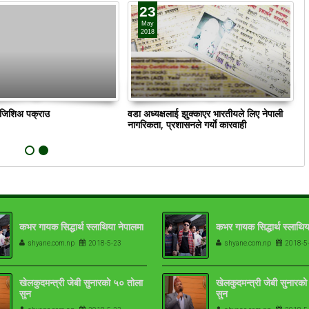
23
May
2018
ं जिशिअ पक्राउ
वडा अध्यक्षलाई झुक्काएर भारतीयले लिए नेपाली
क
नागरिकता, प्रशासनले गर्याे कारवाही
कभर गायक सिद्धार्थ स्लाथिया नेपालमा
कभर गायक सिद्धार्थ स्लाथिय
shyane.com.np
2018-5-23
shyane.com.np
2018-5
खेलकुदमन्त्री जेबी सुनारको ५० तोला
खेलकुदमन्त्री जेबी सुनारक
सुन
सुन