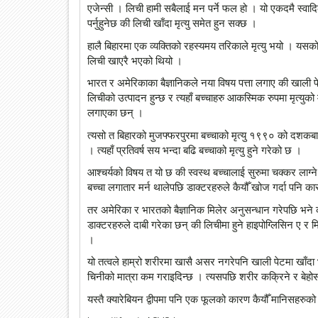
एजेन्सी । लिची हामी सबैलाई मन पर्ने फल हो । यो एकदमै स्वादिल
पर्नुहुनेछ की लिची खाँदा मृत्यु समेत हुन सक्छ ।
हालै बिहारमा एक व्यक्तिको रहस्यमय तरिकाले मृत्यु भयो । यस
लिची खाएरै भएको थियो ।
भारत र अमेरिकाका बैज्ञानिकले नया विषय पत्ता लगाए की खाली 
लिचीको उत्पादन हुन्छ र त्यहाँ बच्चाहरु आकस्मिक रुपमा मृत्युक
लगाएका छन् ।
त्यसो त बिहारको मुजफ्फरपुरमा बच्चाको मृत्यु १९९० को दशकबाट सु
। त्यहाँ प्रतिवर्ष सय भन्दा बढि बच्चाको मृत्यु हुने गरेको छ ।
आश्चर्यको विषय त यो छ की स्वस्थ बच्चालाई सुरुमा चक्कर लाग्ने
बच्चा लगातार मर्न थालेपछि डाक्टरहरुले कैयौँ खोज गर्दा पनि
तर अमेरिका र भारतको बैज्ञानिक मिलेर अनुसन्धान गरेपछि भने क
डाक्टरहरुले दाबी गरेका छन् की लिचीमा हुने हाइपोग्लिसिन ए र मिथ
।
यो तत्वले हाम्रो शरीरमा खासै असर नगरेपनि खाली पेटमा खाँदा
चिनीको मात्रा कम गराइदिन्छ । त्यसपछि शरीर कक्रिने र बेहोस हु
यस्तै क्यारेबियन द्वीपमा पनि एक फूलको कारण कैयौँ मानिसहरुको 