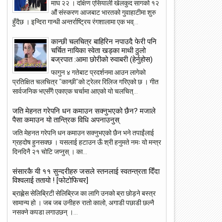
माघ २२ । दक्षिण एसियाली खेलकुद सागको १२
औं संस्करण आजबाट भारतको गुवाहाटीमा शुरु
हुँदैछ । इन्दिरा गान्धी अन्तर्राष्ट्रिय रंगशालामा एक भव्...
कान्छी चलचित्र बाहिरिन नपाउदै फेरी पनि
चर्चित नायिका स्वेता खड्का माथी ठुलो
बज्रपात :आमा छोरीको रुवाबरी (हेर्नुहोस)
फागुन ४ गतेबाट प्रदर्शनमा आउन लागेको
प्रतिक्षित चलचित्र “कान्छी”को ट्रेलर रिलिज गरिएको छ । गीत
सार्वजनिक भएसँगै एकाएक चर्चामा आएको यो चलचित्...
जति मेहनत गरेपनि धन कमाउन सक्नुभएको छैन? मजाले
23
22
पैसा कमाउन यो तान्त्रिक विधि अपनाउनुस्
May
May
जति मेहनत गरेपनि धन कमाउन सक्नुभएको छैन भने तपाईंलाई
2018
2018
ग्रहदोष हुनसक्छ । यसलाई हटाउन ऊँ श्री हनुमते नमः यो मन्त्र
दिनदिनै २१ चोटि जप्नुस् । का...
संसारकै यी ११ सुन्दरीहरु जसले स्तनलाई स्वतन्त्रता दिँदा
विश्वलाई ततायो ! [फोटोफिचर]
ांग्रेस उपसभापति निधि अमेरिकामा
आइपीएल : हैदरावादलाई हराउँदै चेन्नाई सात
ब्राह्लेस सेलिब्रिटी सेलिब्रिज का लागि उनको ब्रा छोड़ने बस्त्र
पटक फाइनलमा, फाप डु प्लेसिसको शानदा
सामान्य हो । जब जब उनीहरु रातो कालो, अगाडी पछाडी छल्नै
ब्याटिङ
नसक्ने कपडा लगाउछन् ।...