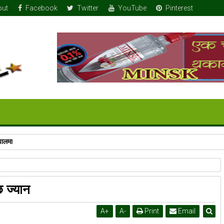
out
Facebook
Twitter
YouTube
Pinterest
पालमा
 ज्यान
A
+
A
-
Print
Email