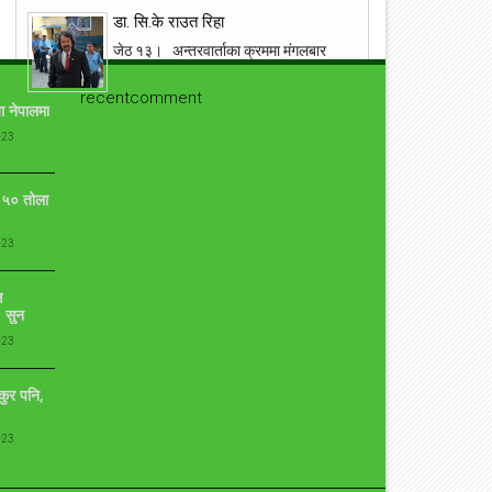
डा. सि.के राउत रिहा
जेठ १३। अन्तरवार्ताका क्रममा मंगलबार
एरिना टेलिभिजनबाट पक्राउ परेका डा. राउत
सप्तरी प्रहरीबाट रिहा । बिभिन्न बिषयमा
recentcomment
ा नेपालमा
विवादित रहेका राउ...
-23
१९ वर्षमा बितेको भनिएको छोरो एक्कासी देखेपछि आमा
यसरी झस्किन !
ो ५० तोला
आँफुले जन्माएर हुर्काएको सन्तानको निधनमा जो कोहि पनि
भावबिह्वल हुनु सामान्य कुरा हो । तर आँफुले जन्माएर १९ वर्ष
-23
पुगेको छोरोको निधन हुनु र नि...
प्रत्युष लिएरआउदै संगीतकार बिपिन किरण
ि
 सुन
कुनै बेलाको एकदमै चर्चित गीत न बिर्सें तिमीलाई, न पाएँ तिमीलाई
गीत लेखेर चर्चाको शिखरमा रहेको गीतकार विपीन किरण चाँडै नै
-23
आफ्नो ७ औँ एल्बम...
ुकुर पनि,
युद्ध मैदानमा अंग्रेज फौज, ‘नालापानी’ छायांकनका केही
दृश्य
-23
नालापानी युद्ध विशेष फिल्म 'नालापानी' छायांकनको क्रममा छ।
शुक्रबार फिल्मको नारायणहिटी दरबार परिसरमा सुटिङ भयो।