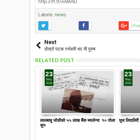
http://ift.tt/eA8V8J
Labels:
news
Sha
Next
दोस्रो पटक गर्भवती भए यी पुरुष
RELATED POST
23
23
May
May
2018
2018
लालबाबु जोडीको ५५ लाख बैंक ब्यालेन्स: १० तोला
घुस लिदालिदै
सुन