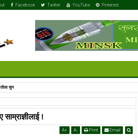
ut
Facebook
Twitter
YouTube
Pinterest
 तोला सुन
ाए साम्राज्ञीलाई !
A
+
A
-
Print
Email