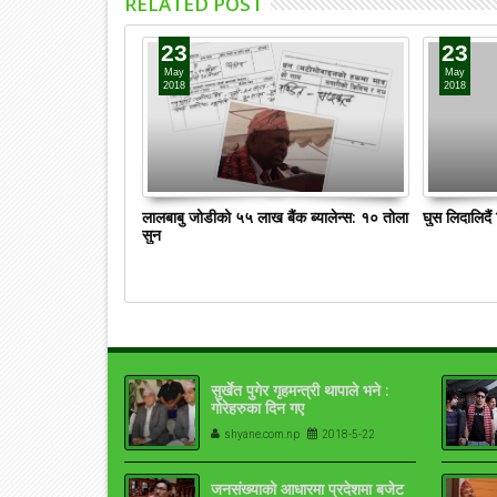
RELATED POST
23
23
May
May
2018
2018
लालबाबु जोडीको ५५ लाख बैंक ब्यालेन्स: १० तोला
घुस लिदालिदै
सुन
सुर्खेत पुगेर गृहमन्त्री थापाले भने :
गोरेहरुका दिन गए
shyane.com.np
2018-5-22
जनसंख्याको आधारमा प्रदेशमा बजेट