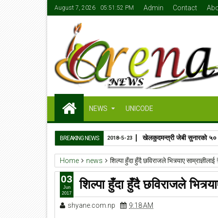
Admin
Contact
Abo
August 7, 2026
05:51:52 PM
NEWS
UNICODE
खेलकुदमन्त्री जेबी सुनारको ५०
BREAKING NEWS
2018-5-23
Home
news
शिल्पा हुँदा हुँदै छविराजले भित्र्याए साम्राज्ञीलाई !
03
शिल्पा हुँदा हुँदै छविराजले भित्र्य
Jun
2017
shyane.com.np
9:18 AM