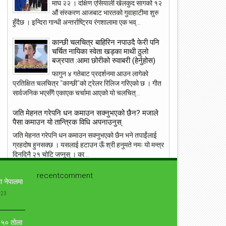
माघ २२ । दक्षिण एसियाली खेलकुद सागको १२
औं संस्करण आजबाट भारतको गुवाहाटीमा शुरु
हुँदैछ । इन्दिरा गान्धी अन्तर्राष्ट्रिय रंगशालामा एक भव्...
23
22
May
May
2018
2018
कान्छी चलचित्र बाहिरिन नपाउदै फेरी पनि
चर्चित नायिका स्वेता खड्का माथी ठुलो
बज्रपात :आमा छोरीको रुवाबरी (हेर्नुहोस)
फागुन ४ गतेबाट प्रदर्शनमा आउन लागेको
प्रतिक्षित चलचित्र “कान्छी”को ट्रेलर रिलिज गरिएको छ । गीत
सार्वजनिक भएसँगै एकाएक चर्चामा आएको यो चलचित्...
ांग्रेस उपसभापति निधि अमेरिकामा
आइपीएल : हैदरावादलाई हराउँदै चेन्नाई सात
पटक फाइनलमा, फाप डु प्लेसिसको शानदा
जति मेहनत गरेपनि धन कमाउन सक्नुभएको छैन? मजाले
ब्याटिङ
पैसा कमाउन यो तान्त्रिक विधि अपनाउनुस्
जति मेहनत गरेपनि धन कमाउन सक्नुभएको छैन भने तपाईंलाई
ग्रहदोष हुनसक्छ । यसलाई हटाउन ऊँ श्री हनुमते नमः यो मन्त्र
दिनदिनै २१ चोटि जप्नुस् । का...
संसारकै यी ११ सुन्दरीहरु जसले स्तनलाई स्वतन्त्रता दिँदा
recentcomment
ा नेपालमा
विश्वलाई ततायो ! [फोटोफिचर]
-23
ब्राह्लेस सेलिब्रिटी सेलिब्रिज का लागि उनको ब्रा छोड़ने बस्त्र
सामान्य हो । जब जब उनीहरु रातो कालो, अगाडी पछाडी छल्नै
नसक्ने कपडा लगाउछन् ।...
ो ५० तोला