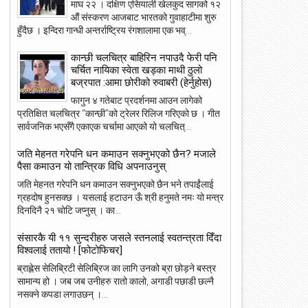
माघ २२ । दक्षिण एसियाली खेलकुद सागको १२
औं संस्करण आजबाट भारतको गुवाहाटीमा शुरु
हुँदैछ । इन्दिरा गान्धी अन्तर्राष्ट्रिय रंगशालामा एक भव्...
कान्छी चलचित्र बाहिरिन नपाउदै फेरी पनि
चर्चित नायिका स्वेता खड्का माथी ठुलो
बज्रपात :आमा छोरीको रुवाबरी (हेर्नुहोस)
फागुन ४ गतेबाट प्रदर्शनमा आउन लागेको
प्रतिक्षित चलचित्र “कान्छी”को ट्रेलर रिलिज गरिएको छ । गीत
सार्वजनिक भएसँगै एकाएक चर्चामा आएको यो चलचित्...
जति मेहनत गरेपनि धन कमाउन सक्नुभएको छैन? मजाले
पैसा कमाउन यो तान्त्रिक विधि अपनाउनुस्
जति मेहनत गरेपनि धन कमाउन सक्नुभएको छैन भने तपाईंलाई
ग्रहदोष हुनसक्छ । यसलाई हटाउन ऊँ श्री हनुमते नमः यो मन्त्र
दिनदिनै २१ चोटि जप्नुस् । का...
23
22
संसारकै यी ११ सुन्दरीहरु जसले स्तनलाई स्वतन्त्रता दिँदा
May
May
विश्वलाई ततायो ! [फोटोफिचर]
2018
2018
ब्राह्लेस सेलिब्रिटी सेलिब्रिज का लागि उनको ब्रा छोड़ने बस्त्र
सामान्य हो । जब जब उनीहरु रातो कालो, अगाडी पछाडी छल्नै
नसक्ने कपडा लगाउछन् ।...