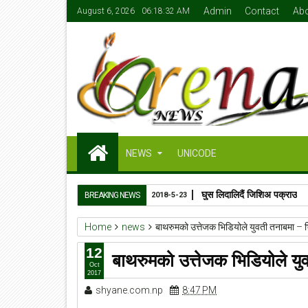
Admin
Contact
Ab
August 6, 2026
06:18:33 AM
NEWS
UNICODE
घुस लिदालिदैं जिशिअ पक्राउ
BREAKING NEWS
2018-5-23
Home
news
बाथरुमको उत्तेजक भिडियोले युवती तनाबमा – 
12
बाथरुमको उत्तेजक भिडियोले य
Oct
2017
shyane.com.np
8:47 PM