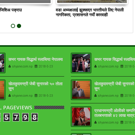
ं जिशिअ पक्राउ
वडा अध्यक्षलाई झुक्काएर भारतीयले लिए नेपाली
क
नागरिकता, प्रशासनले गर्याे कारवाही
कभर गायक सिद्धार्थ स्लाथिया नेपालमा
कभर गायक सिद्धार्थ स्लाथिय
shyane.com.np
2018-5-23
shyane.com.np
2018-5
खेलकुदमन्त्री जेबी सुनारको ५० तोला
खेलकुदमन्त्री जेबी सुनारक
सुन
सुन
shyane.com.np
2018-5-23
shyane.com.np
2018-5
L PAGEVIEWS
प्रधानमन्त्री ओलीको सम्पत्त
तलबभत्ताको ४२ लाख मात्र:
5
7
9
8
१७-१८ तोला
shyane.com.np
2018-5