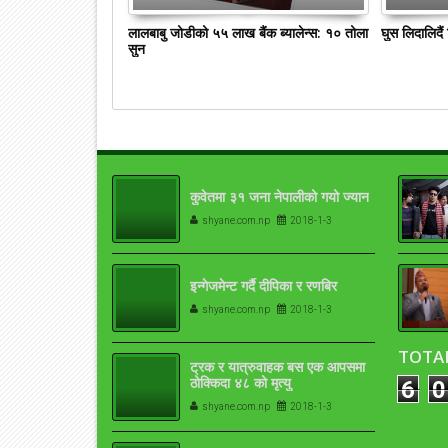
लालबाबु जोडीको ५५ लाख बैंक ब्यालेन्स: १० तोला
घुस लिदालिदै
सुन
कुवेतमा ३१ जना नेपालीको गयो ज्यान
shyane.com.np
2018-1-3
इन्गेजमेन्ट गर्दै दीपिका र रणबिर
shyane.com.np
2018-1-3
TOTA
ट्रक र यात्रुवाहक बस एक आपसमा
ठोक्किदा ४८ को मृत्यु
6
0
shyane.com.np
2018-1-3