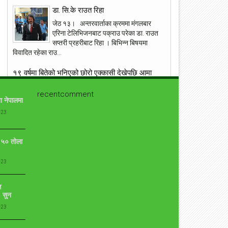
डा. सि.के राउत रिहा
ांग्रेस उपसभापति निधि अमेरिकामा
आइपीएल : हैदरावादलाई हराउँदै चेन्नाई सात
जेठ १३। अन्तरवार्ताका क्रममा मंगलबार
पटक फाइनलमा, फाप डु प्लेसिसको शानदा
ब्याटिङ
एरिना टेलिभिजनबाट पक्राउ परेका डा. राउत
सप्तरी प्रहरीबाट रिहा । बिभिन्न बिषयमा
विवादित रहेका राउ...
१९ वर्षमा बितेको भनिएको छोरो एक्कासी देखेपछि आमा
यसरी झस्किन !
recentcomment
आँफुले जन्माएर हुर्काएको सन्तानको निधनमा जो कोहि पनि
ा नेपालमा
भावबिह्वल हुनु सामान्य कुरा हो । तर आँफुले जन्माएर १९ वर्ष
-23
पुगेको छोरोको निधन हुनु र नि...
प्रत्युष लिएरआउदै संगीतकार बिपिन किरण
ो ५० तोला
कुनै बेलाको एकदमै चर्चित गीत न बिर्सें तिमीलाई, न पाएँ तिमीलाई
गीत लेखेर चर्चाको शिखरमा रहेको गीतकार विपीन किरण चाँडै नै
-23
आफ्नो ७ औँ एल्बम...
ि
युद्ध मैदानमा अंग्रेज फौज, ‘नालापानी’ छायांकनका केही
 सुन
दृश्य
-23
नालापानी युद्ध विशेष फिल्म 'नालापानी' छायांकनको क्रममा छ।
शुक्रबार फिल्मको नारायणहिटी दरबार परिसरमा सुटिङ भयो।