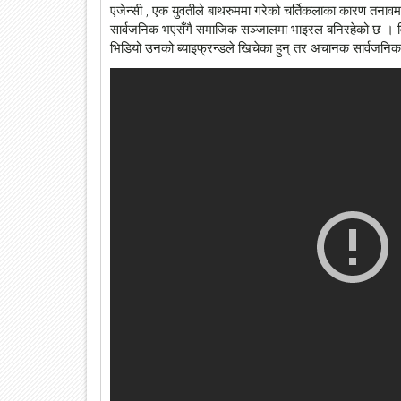
एजेन्सी , एक युवतीले बाथरुममा गरेको चर्तिकलाका कारण तनावम
सार्वजनिक भएसँगै समाजिक सञ्जालमा भाइरल बनिरहेको छ । व
भिडियो उनको ब्याइफ्रन्डले खिचेका हुन् तर अचानक सार्वजनिक 