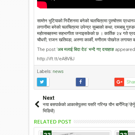
साम्तेन भुटियाको निर्देशनमा बनेको चलचित्रमा पुरुषोत्तम प्रधा
लगानीमा बनेको चलचित्रमा उपेन्द्र सुब्बाको कथा, रामबाबु गुर
महोत्सबहरुमा सहभागीता जनाइसकेको छ । कार्तिक २४ गते प्रदर्श
चौधरी, राजन खतिवडा, अरुणा कार्की, मणीराम पोखरेल लगाय
The post
‘अब मलाई बिदा देउ’ भन्दै गए दयाहाङ
appeared 
http://ift.tt/eA8V8J
३ कक्षामा 
फिल्ममा 
Labels:
news
shyane.com
Sha
काठमाडौं : ६ वर्षको 
थिएटर धाउछन्। द चन
Next
अध्यनरत उनी अभिनय
नया बसपार्कको आकासेपुलमा यसरि गरिन्छ यौन बार्गेनिङ्?हेर्न
धाउने गरेका हुन्। आफ्
भिडियो)
प्रोज
RELATED POST
23
23