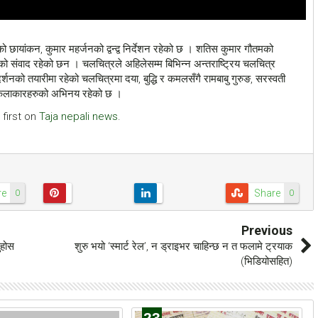
नको छायांकन, कुमार महर्जनको द्वन्द्व निर्देशन रहेको छ । शतिस कुमार गौतमको
ुङको संवाद रहेको छन । चलचित्रले अहिलेसम्म बिभिन्न अन्तराष्ट्रिय चलचित्र
नको तयारीमा रहेको चलचित्रमा दया, बुद्धि र कमलसँगै रामबाबु गुरुङ, सरस्वती
त कलाकारहरुको अभिनय रहेको छ ।
first on
Taja nepali news
.
अध्यनरत अयुव
गोरेलाई मोरङ जिल्ला अदालत
डेव्यू गर्दै
लैजाँदै
.np
re
2018-5-22
shyane.com.np
2018-5-22
Share
0
0
अयुव सेन निरन्तर मण्डला
काठमाडौं: सुन प्रकरण र हत्यामा जोडिएका मुख्य
्दबाघ स्कुल काठमाडौंमा
अभियुक्त चुडामणी उप्रेतीलाई आज नै जिल्ला
Previous
 सिक्नका लागि मण्डला
अदालत मोरङमा उपस्थित गराउने भएको छ।
ुहोस
शुरु भयो ‘स्मार्ट रेल’, न ड्राइभर चाहिन्छ न त फलामे ट्रयाक
ना बाबु सन्तोष सेनको नयाँ
मंगलवार दिउँसो सरकारले गठन गरेको विषेश
(भिडियोसहित)
ेक्टका...
छानविन समितिले पक्राउ गरेको ‘गोर...
23