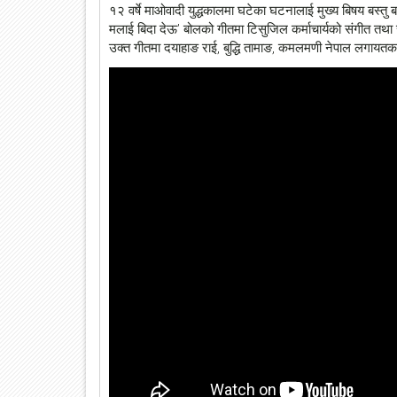
१२ वर्षे माओवादी युद्धकालमा घटेका घटनालाई मुख्य बिषय बस्तु
मलाई बिदा देऊ’ बोलको गीतमा टिसुजिल कर्माचार्यको संगीत तथा स्
उक्त गीतमा दयाहाङ राई, बुद्धि तामाङ, कमलमणी नेपाल लगायतक