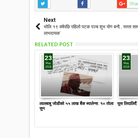
Sha
Next
भोलि १९ वर्षपछि पहिलो पटक पञ्च शुभ योग बन्दै , यस्ता साम
लाभदायक’
RELATED POST
23
23
May
May
2018
2018
लालबाबु जोडीको ५५ लाख बैंक ब्यालेन्स: १० तोला
घुस लिदालिदै
सुन