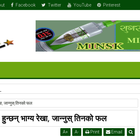
ut
Facebook
Twitter
YouTube
Pinterest
 तलबभत्ताको ४२ लाख मात्र: सुन १७-१८ तोला
ेखा, जान्नुस् तिनको फल
हुन्छन् भाग्य रेखा, जान्नुस् तिनको फल
A
+
A
-
Print
Email