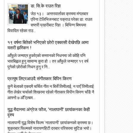
डा. सि.के राउत रिहा
जेठ १३। अन्तरवार्ताका क्रममा मंगलबार
एरिना टेलिभिजनबाट पक्राउ परेका डा. राउत
सप्तरी प्रहरीबाट रिहा । बिभिन्न बिषयमा
विवादित रहेका राउ...
१९ वर्षमा बितेको भनिएको छोरो एक्कासी देखेपछि आमा
यसरी झस्किन !
23
22
आँफुले जन्माएर हुर्काएको सन्तानको निधनमा जो कोहि पनि
भावबिह्वल हुनु सामान्य कुरा हो । तर आँफुले जन्माएर १९ वर्ष
May
May
2018
2018
पुगेको छोरोको निधन हुनु र नि...
प्रत्युष लिएरआउदै संगीतकार बिपिन किरण
कुनै बेलाको एकदमै चर्चित गीत न बिर्सें तिमीलाई, न पाएँ तिमीलाई
गीत लेखेर चर्चाको शिखरमा रहेको गीतकार विपीन किरण चाँडै नै
आफ्नो ७ औँ एल्बम...
ांग्रेस उपसभापति निधि अमेरिकामा
आइपीएल : हैदरावादलाई हराउँदै चेन्नाई सात
पटक फाइनलमा, फाप डु प्लेसिसको शानदा
ब्याटिङ
युद्ध मैदानमा अंग्रेज फौज, ‘नालापानी’ छायांकनका केही
दृश्य
नालापानी युद्ध विशेष फिल्म 'नालापानी' छायांकनको क्रममा छ।
शुक्रबार फिल्मको नारायणहिटी दरबार परिसरमा सुटिङ भयो।