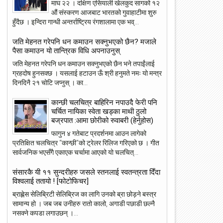
माघ २२ । दक्षिण एसियाली खेलकुद सागको १२
औं संस्करण आजबाट भारतको गुवाहाटीमा शुरु
हुँदैछ । इन्दिरा गान्धी अन्तर्राष्ट्रिय रंगशालामा एक भव्...
जति मेहनत गरेपनि धन कमाउन सक्नुभएको छैन? मजाले
पैसा कमाउन यो तान्त्रिक विधि अपनाउनुस्
जति मेहनत गरेपनि धन कमाउन सक्नुभएको छैन भने तपाईंलाई
ग्रहदोष हुनसक्छ । यसलाई हटाउन ऊँ श्री हनुमते नमः यो मन्त्र
दिनदिनै २१ चोटि जप्नुस् । का...
कान्छी चलचित्र बाहिरिन नपाउदै फेरी पनि
चर्चित नायिका स्वेता खड्का माथी ठुलो
बज्रपात :आमा छोरीको रुवाबरी (हेर्नुहोस)
फागुन ४ गतेबाट प्रदर्शनमा आउन लागेको
प्रतिक्षित चलचित्र “कान्छी”को ट्रेलर रिलिज गरिएको छ । गीत
सार्वजनिक भएसँगै एकाएक चर्चामा आएको यो चलचित्...
संसारकै यी ११ सुन्दरीहरु जसले स्तनलाई स्वतन्त्रता दिँदा
विश्वलाई ततायो ! [फोटोफिचर]
ब्राह्लेस सेलिब्रिटी सेलिब्रिज का लागि उनको ब्रा छोड़ने बस्त्र
सामान्य हो । जब जब उनीहरु रातो कालो, अगाडी पछाडी छल्नै
नसक्ने कपडा लगाउछन् ।...