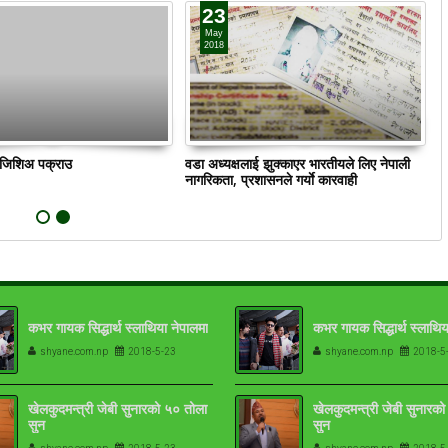
23
May
2018
ं जिशिअ पक्राउ
वडा अध्यक्षलाई झुक्काएर भारतीयले लिए नेपाली
क
नागरिकता, प्रशासनले गर्याे कारवाही
कभर गायक सिद्धार्थ स्लाथिया नेपालमा
कभर गायक सिद्धार्थ स्लाथिय
shyane.com.np
2018-5-23
shyane.com.np
2018-5
खेलकुदमन्त्री जेबी सुनारको ५० तोला
खेलकुदमन्त्री जेबी सुनारक
सुन
सुन