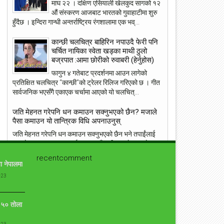
माघ २२ । दक्षिण एसियाली खेलकुद सागको १२
23
22
औं संस्करण आजबाट भारतको गुवाहाटीमा शुरु
May
May
हुँदैछ । इन्दिरा गान्धी अन्तर्राष्ट्रिय रंगशालामा एक भव्...
2018
2018
कान्छी चलचित्र बाहिरिन नपाउदै फेरी पनि
चर्चित नायिका स्वेता खड्का माथी ठुलो
बज्रपात :आमा छोरीको रुवाबरी (हेर्नुहोस)
फागुन ४ गतेबाट प्रदर्शनमा आउन लागेको
ांग्रेस उपसभापति निधि अमेरिकामा
आइपीएल : हैदरावादलाई हराउँदै चेन्नाई सात
प्रतिक्षित चलचित्र “कान्छी”को ट्रेलर रिलिज गरिएको छ । गीत
पटक फाइनलमा, फाप डु प्लेसिसको शानदा
सार्वजनिक भएसँगै एकाएक चर्चामा आएको यो चलचित्...
ब्याटिङ
जति मेहनत गरेपनि धन कमाउन सक्नुभएको छैन? मजाले
पैसा कमाउन यो तान्त्रिक विधि अपनाउनुस्
जति मेहनत गरेपनि धन कमाउन सक्नुभएको छैन भने तपाईंलाई
ग्रहदोष हुनसक्छ । यसलाई हटाउन ऊँ श्री हनुमते नमः यो मन्त्र
दिनदिनै २१ चोटि जप्नुस् । का...
recentcomment
ा नेपालमा
संसारकै यी ११ सुन्दरीहरु जसले स्तनलाई स्वतन्त्रता दिँदा
-23
विश्वलाई ततायो ! [फोटोफिचर]
ब्राह्लेस सेलिब्रिटी सेलिब्रिज का लागि उनको ब्रा छोड़ने बस्त्र
ो ५० तोला
सामान्य हो । जब जब उनीहरु रातो कालो, अगाडी पछाडी छल्नै
नसक्ने कपडा लगाउछन् ।...