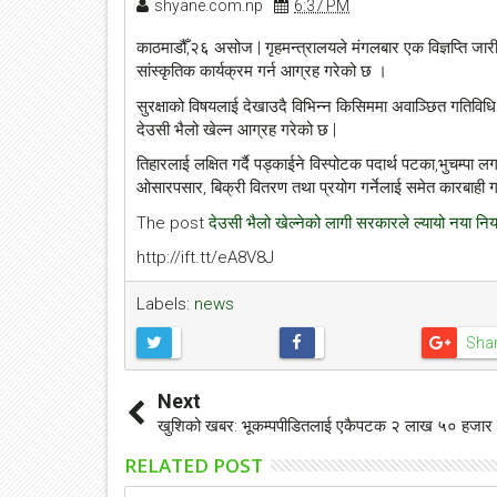
shyane.com.np
6:37 PM
काठमाडौँ,२६ असोज | गृहमन्त्रालयले मंगलबार एक विज्ञप्ति जारी
सांस्कृतिक कार्यक्रम गर्न आग्रह गरेको छ ।
सुरक्षाको विषयलाई देखाउदै विभिन्न किसिममा अवाञ्छित गतिविधि 
देउसी भैलो खेल्न आग्रह गरेको छ |
तिहारलाई लक्षित गर्दै पड्काईने विस्पोटक पदार्थ पटका,भुचम्प
ओसारपसार, बिक्री वितरण तथा प्रयोग गर्नेलाई समेत कारबाह
The post
देउसी भैलो खेल्नेको लागी सरकारले ल्यायो नया नि
http://ift.tt/eA8V8J
Labels:
news
Sha
Next
खुशिको खबर: भूकम्पपीडितलाई एकैपटक २ लाख ५० हजार 
RELATED POST