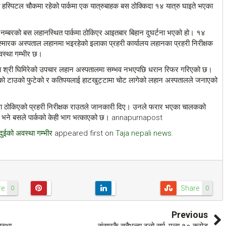
थित हस्पिटल चौकमा रहेको पार्कमा एक यात्रुबाहक बस ठोक्किदा १४ यात्रु घाइते भएका
म्बरको बस लहानस्थित पार्कमा ठोकिएर आइतबार बिहान दुघर्टना भएको हो। १४
मारक अस्पताल लहानमा भइरहेको इलाका प्रहरी कार्यालय लहानका प्रहरी निरीक्षक
वस्था गम्भीर छ।
का श्री घिमिरेको उपचार लहान अस्पतालमा सम्भव नभएपछि धरान रिफर गरिएको छ।
ांशको टाउको फुटेको र कतिपयलाई हाटखुट्टामा चोट लागेको लहान अस्पतालले जनाएको
मा ठोकिएको प्रहरी निरीक्षक राउतले जानकारी दिए। उनले फरार भएका चालकको
ो छ भने बसले पार्कको केही भाग भत्काएको छ। annapurnapost
दुईको अवस्था गम्भीर
appeared first on
Taja nepali news
.
re
Share
0
0
Previous
वस्था
संसारकै सबैभन्दा ठूलो सर्प, मूल्य १० करोड