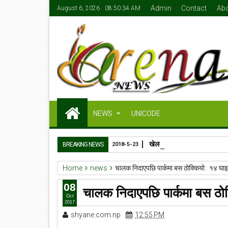
Admin
Contact
Ab
August 6, 2026
08:50:34 AM
NEWS
UNICODE
खेलकुदमन्त्री जेबी सुनारको ५०
BREAKING NEWS
2018-5-23
Home
news
चालक निदाएपछि पार्कमा बस ठोक्कियो : १४ घाइत
08
चालक निदाएपछि पार्कमा बस ठोक
Oct
2017
shyane.com.np
12:55 PM