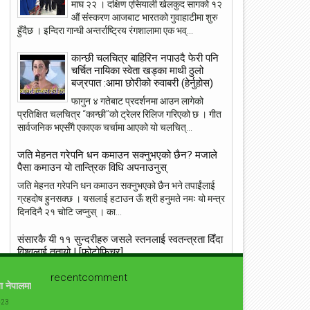
माघ २२ । दक्षिण एसियाली खेलकुद सागको १२
औं संस्करण आजबाट भारतको गुवाहाटीमा शुरु
हुँदैछ । इन्दिरा गान्धी अन्तर्राष्ट्रिय रंगशालामा एक भव्...
कान्छी चलचित्र बाहिरिन नपाउदै फेरी पनि
23
22
चर्चित नायिका स्वेता खड्का माथी ठुलो
बज्रपात :आमा छोरीको रुवाबरी (हेर्नुहोस)
May
May
2018
2018
फागुन ४ गतेबाट प्रदर्शनमा आउन लागेको
प्रतिक्षित चलचित्र “कान्छी”को ट्रेलर रिलिज गरिएको छ । गीत
सार्वजनिक भएसँगै एकाएक चर्चामा आएको यो चलचित्...
जति मेहनत गरेपनि धन कमाउन सक्नुभएको छैन? मजाले
पैसा कमाउन यो तान्त्रिक विधि अपनाउनुस्
ांग्रेस उपसभापति निधि अमेरिकामा
आइपीएल : हैदरावादलाई हराउँदै चेन्नाई सात
पटक फाइनलमा, फाप डु प्लेसिसको शानदा
जति मेहनत गरेपनि धन कमाउन सक्नुभएको छैन भने तपाईंलाई
ब्याटिङ
ग्रहदोष हुनसक्छ । यसलाई हटाउन ऊँ श्री हनुमते नमः यो मन्त्र
दिनदिनै २१ चोटि जप्नुस् । का...
संसारकै यी ११ सुन्दरीहरु जसले स्तनलाई स्वतन्त्रता दिँदा
विश्वलाई ततायो ! [फोटोफिचर]
ब्राह्लेस सेलिब्रिटी सेलिब्रिज का लागि उनको ब्रा छोड़ने बस्त्र
recentcomment
सामान्य हो । जब जब उनीहरु रातो कालो, अगाडी पछाडी छल्नै
ा नेपालमा
नसक्ने कपडा लगाउछन् ।...
-23