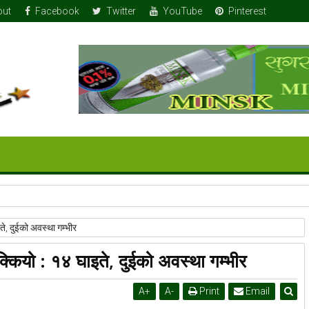
out
Facebook
Twitter
YouTube
Pinterest
 तोला सुन
े, दुईको अवस्था गम्भीर
्कियो : १४ घाइते, दुईको अवस्था गम्भीर
A
+
A
-
Print
Email