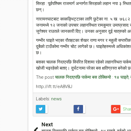
सिरहा : पूर्वपश्चिम राजमार्ग अन्तर्गत सिरहाको लहान नपा ३ स्
छन्।
नारायनघाटबाट काकड्भिट्टाका लागि छुटेका ना. ५ ख. ७६८२ न
जनामध्ये १२ जनाको उपचार लहानस्थित रामकुमार उमाप्रसाद स्
जुगेश्वर राउतले जानकारी दिए। उनका अनुसार दुई यात्रुको अ
गम्भीर घाइते भएका रौतहटका शेखर राणा मगर र महुली सप्तरी
दुबैको टाउँकोमा गम्भीर चोट लागेको छ। घाइतेहरुमध्ये अधिक
छ।
बसका चालक निदाएपछि विपरित दिशामा रहेको लहानस्थित पार्क
खोजी भइरहेको बताए। दुर्घटनामा परेका बस क्षतिग्रस्त बनेक
The post
चालक निदाएपछि पार्कमा बस ठोक्कियो : १४ घाइते, 
http://ift.tt/eA8V8J
Labels:
news
Sha
Next
चालक निदाएपछि पार्कमा बस ठोक्कियो : १४ घाइते, दुईको अ