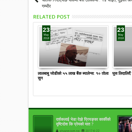
गम्भीर
RELATED POST
23
23
May
May
2018
2018
लालबाबु जोडीको ५५ लाख बैंक ब्यालेन्स: १० तोला
घुस लिदालिदै
सुन
दर्शकलाई भेडा देख्ने प्रियङ्का कार्कीको
दृष्टिदोश कि प्रेमको मात ?
shyane.com.np
2017-6-22