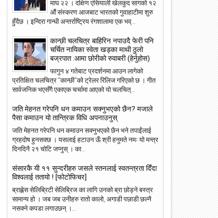
माघ २२ । दक्षिण एसियाली खेलकुद सागको १२
औं संस्करण आजबाट भारतको गुवाहाटीमा शुरु
हुँदैछ । इन्दिरा गान्धी अन्तर्राष्ट्रिय रंगशालामा एक भव्...
कान्छी चलचित्र बाहिरिन नपाउदै फेरी पनि
चर्चित नायिका स्वेता खड्का माथी ठुलो
बज्रपात :आमा छोरीको रुवाबरी (हेर्नुहोस)
फागुन ४ गतेबाट प्रदर्शनमा आउन लागेको
प्रतिक्षित चलचित्र “कान्छी”को ट्रेलर रिलिज गरिएको छ । गीत
सार्वजनिक भएसँगै एकाएक चर्चामा आएको यो चलचित्...
जति मेहनत गरेपनि धन कमाउन सक्नुभएको छैन? मजाले
पैसा कमाउन यो तान्त्रिक विधि अपनाउनुस्
जति मेहनत गरेपनि धन कमाउन सक्नुभएको छैन भने तपाईंलाई
ग्रहदोष हुनसक्छ । यसलाई हटाउन ऊँ श्री हनुमते नमः यो मन्त्र
दिनदिनै २१ चोटि जप्नुस् । का...
23
22
May
May
संसारकै यी ११ सुन्दरीहरु जसले स्तनलाई स्वतन्त्रता दिँदा
2018
2018
विश्वलाई ततायो ! [फोटोफिचर]
ब्राह्लेस सेलिब्रिटी सेलिब्रिज का लागि उनको ब्रा छोड़ने बस्त्र
सामान्य हो । जब जब उनीहरु रातो कालो, अगाडी पछाडी छल्नै
नसक्ने कपडा लगाउछन् ।...