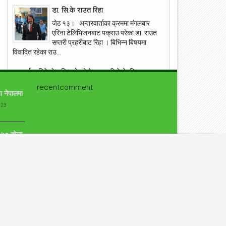
ांग्रेस उपसभापति निधि अमेरिकामा
डा. सि.के राउत रिहा
आइपीएल : हैदरावादलाई हराउँदै चेन्नाई सात
पटक फाइनलमा, फाप डु प्लेसिसको शानदा
जेठ १३। अन्तरवार्ताका क्रममा मंगलबार
ब्याटिङ
एरिना टेलिभिजनबाट पक्राउ परेका डा. राउत
सप्तरी प्रहरीबाट रिहा । बिभिन्न बिषयमा
विवादित रहेका राउ...
१९ वर्षमा बितेको भनिएको छोरो एक्कासी देखेपछि आमा
यसरी झस्किन !
recentcomment
ा नेपालमा
आँफुले जन्माएर हुर्काएको सन्तानको निधनमा जो कोहि पनि
भावबिह्वल हुनु सामान्य कुरा हो । तर आँफुले जन्माएर १९ वर्ष
-23
पुगेको छोरोको निधन हुनु र नि...
ो ५० तोला
प्रत्युष लिएरआउदै संगीतकार बिपिन किरण
कुनै बेलाको एकदमै चर्चित गीत न बिर्सें तिमीलाई, न पाएँ तिमीलाई
-23
गीत लेखेर चर्चाको शिखरमा रहेको गीतकार विपीन किरण चाँडै नै
आफ्नो ७ औँ एल्बम...
ि
युद्ध मैदानमा अंग्रेज फौज, ‘नालापानी’ छायांकनका केही
 सुन
दृश्य
-23
नालापानी युद्ध विशेष फिल्म 'नालापानी' छायांकनको क्रममा छ।
शुक्रबार फिल्मको नारायणहिटी दरबार परिसरमा सुटिङ भयो।
ुकुर पनि,