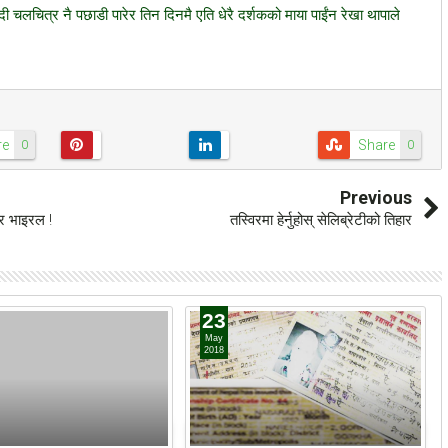
िन्दी चलचित्र नै पछाडी पारेर तिन दिनमै एति धेरै दर्शकको माया पाईंन रेखा थापाले
re
Share
0
0
Previous
िर भाइरल !
तस्विरमा हेर्नुहोस् सेलिब्रेटीको तिहार
23
May
2018