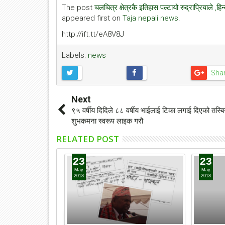
The post
चलचित्र क्षेत्रकै इतिहास पल्टायो रुद्राप्रियाले ,ह
appeared first on
Taja nepali news
.
http://ift.tt/eA8V8J
Labels:
news
Sha
Next
९५ वर्षीय दिदिले ८८ वर्षीय भाईलाई टिका लगाई दिएको तस्ब
शुभकमना स्वरूप लाइक गरौ
RELATED POST
23
23
May
May
2018
2018