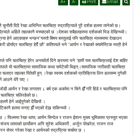
A
+
A
-
Print
Email
ै चुनौती दिदै रेखा अभिनित चलचित्र रुद्राप्रियाले पुरै दर्शक हलमा तानेको छ।
प्रियाले अहिले तहल्कानै मच्चाएको छ ।देशका सबैहलहरुमा दर्शकको भिड देखिन्थ्यो।
प्रिया हेर्न आएकाहरु भन्छन”यस्तो बिषय बस्तुलाई पनि चलचित्र माध्यमामा देखाउन
ी डोर्याएर चलचित्र हेर्दै छौ” कतिपयले भने “आर्यन र रेखाको क्यामेस्टिक मात्रै हेर्न
पनि चलचित्र हेरेर अन्तर्वार्ता दिने क्रममा भने “हामी यस चलचित्रलाई देश बाहिर
ी थापाले यो चलचित्रमा सामाजिक कथा समेटेकी थिइन्।सामाजिक नारीवादी चलचित्र
रिया चलाएर तहल्का पितेकी हुन् ।रेखा स्वयम दर्शकको प्रतिक्रिया लिन हलसम्म पुगेकी
र्न आउने धेरै पाए ।
 आर्यन र रेखा लगातार ८ बर्ष एक अर्कामा न चिने झैँ गरि हिडे र चलचित्रमा पनि
गरि चलचित्र चलिरहेको छ।
 हलमै हेर्न आईपुगेको देखियो ।
िकानै हलमा मनाए झैँ भएको देख्न सकिन्थ्यो ।
 छ । फिल्ममा रेखा थापा, आर्यन सिग्देल र राजन ईशान मुख्य भूमिकामा प्रस्तुत भएका
मा संजय लामाको छायाँकन अनि सुरेश अधिकारी , अर्जुन पोखरेल, राजन राज
न सेयर गरेका रेखा र आर्यनको रुद्रप्रिया चर्चामा छ ।