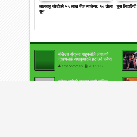
लालबाबु जोडीको ५५ लाख बैंक ब्यालेन्स: १० तोला
घुस लिदालिदै
सुन
बलिउड क्षेत्रमा बाहुबलीले लगाएको
ग्रहणलाई अक्षकुमारले हटाउने संकेत
shyane.com.np
2017-8-12
करेन्ट लागेको उपचार बन्यो जटिल
यसरी लगियो काठमाडौं (भिडियोसहित)
shyane.com.np
2017-8-12
TOTA
तेईस सय प्रहरी कारबाहीमा, २७०
जनाको जागिर गयो
shyane.com.np
2017-8-12
इटहरीमा अहिलेसम्मकै भिषण बाढी, ६