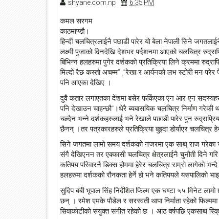
shyane.com.np
6:35 PM
कमल सरगम
काठमाण्डौ।
हिन्दी चलचित्रलाईनै पछाडी पारेर यो बेला नेपाली सिने जगतलाईन
लक्ष्मी पुजाको दिनदेखि देशभर पर्दशनमा आएको चलचित्र रुद्रा
बिभिन्न हलहरुमा पुगेर दर्शकको प्रतिक्रिया लिने क्रममा रुद्रा
मिल्दो रैछ कस्तो अचम्म” ,”रेखा र आर्यनको लभ स्टोरी मन परेर फेर
पनि आएका देखिए ।
दुवै कतार लगाएतका देशमा बसेर फर्किएका एन आर एन सदस्यहरुले 
पनि देखाउन चाहन्छौ”।धेरै ब्यबासयिक चलचित्र निर्माण गरेक
चल्दैन भन्ने दर्शकहरुलाई भने रेखाले पछाडी पारेर पुन रुद्राप्
छैनन् ।तर पत्रकारहरुले प्रतिक्रिया बुझ्दा डोर्याएर चलचित्र हे
सिने जगतमा लामो समय दर्शकको नजरमा एक साथ् राज गरेका जोडी
संगै देखिएनन तर एक्कासी चलचित्र क्षेत्रलाईनै चुनौती दिने 
कतिपय परिवारनै डिक्स होममा हेरेर चलचित्र राम्रो लागेको भन्दै
हलहरुमा दर्शकको रौनकता हेर्ने हो भने कतिपयले यसपालिको भाइट
सुदिप बबी भूपाल सिंह निर्देशित फिल्म एक घण्टा ५५ मिनेट लामो
छन् । रमेश एमके पौडेल र सरस्वती थापा निर्माता रहेको फिल्म
सिवाकोटीको संयुक्त संगीत रहेको छ । आठ वर्षपछि एकसाथ स्क्रि