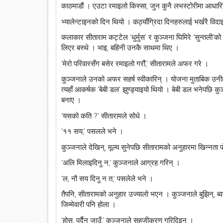
काठमाडौं । एउटा रमाइलो किस्सा, जुन कुनै लभस्टोरीमा आधारित
भ्यालेन्टाइनको दिन थियो । कठ्याँगि्रदा दिनहरुलाई भर्खरै वि
कलाकार सीताराम कट्टेल ‘धुर्मुस’ र कुञ्जना घिमिरे ‘सुन्तली’क
लिएर बस्थे । भाइ, बहिनी उनकै साथमा थिए ।
‘मेरो परिवारसँग बसेर रमाइलो गरौं,’ सीतारामले अफर गरे ।
कुञ्जनाले उनको अफर सहर्ष स्वीकारिन् । योजना मुताबिक उनीहर
त्यहाँ आकर्षक ‘बेबी डल’ झुण्ड्याइयो थियो । बेबी डल भनेपछि कु
बनाए ।
‘यसको कति ?’ सीतारामले सोधे ।
‘११ सय,’ पसलले भने ।
कुञ्जनाले देखिन्, मूल्य सुनेपछि सीतारामको अनुहारमा खिन्नता
‘अलि मिलाइदिनु न,’ कुञ्जनाले आग्रह गरिन् ।
‘ल, नौ सय दिनु न त,’ पसलेले भने ।
तैपनि, सीतारामको अनुहार उज्यालो भएन । कुञ्जनाले बुझिन्, ब
जिम्मेवारी पनि होला ।
‘होस्, पर्दैन जाउँ,’ कुञ्जनाले सहजीकरण गरिदिइन् ।