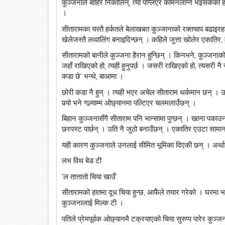
कुञ्जनाले बाहिर निकालिन्, त्यो पग्लिएर कामनलाग्ने भइसकेको 
।
सीतारामका यस्तै हर्कतले बेलाखबत कुञ्जानाको रक्तचाप बढाइरहन
३ कक्षामा 
खेलेजस्तै लथालिंग बनाइदिन्छन् । कहिले जुत्ता खोलेर एकातिर, 
फिल्ममा 
सीतारामको बानीले कुञ्जना हैरान हुन्छिन् । किनभने, कुञ्जनाको
जहाँ राखिएको हो, त्यही हुनुपर्छ । जसरी राखिएको हो, त्यसरी न
shyane.com
कडा छे’ भन्थे, बाआमा ।
काठमाडौं : ६ वर्षको 
थिएटर धाउछन्। द चन
छोरी कडा नै हुन् । त्यही भएर अचेल सीताराम थर्कमान छन् । 
अध्यनरत उनी अभिनय
पर्‍यो भने गल्र्याम्म ओछ्यानमा पल्टिएर चलमलाउँछन् ।
धाउने गरेका हुन्। आफ्
बिहान कुञ्जनासँगै सीताराम पनि भान्सामा पुग्छन् । खाना पकाउ
प्रोज
छरपस्ट पार्छन् । उति नै जुठो बनाउँछन् । एकातिर एउटा सामान
यही कारण कुञ्जनाले उनलाई सीमित भूमिका दिएकी छन् । अर्थात
लभ विथ बेड टी
‘ल तात्तातो चिया खाउँ’
सीतारामको हातमा दूध चिया हुन्छ, आफैंले तयार गरेको । घरमा 
22
कुञ्जनालाई मिल्क टी ।
May
2018
पतिले प्रेमपूर्वक ओछ्यानमै टक्रयाएको चिया सुरुप्प पारेर कुञ्जन