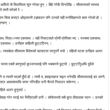
म आफैंले यो सिलसिला सुरु गरेका हुन् । बिहे गरेकै दिनदेखि । सीतारामको स्वभाव
 तस्तै सरेको रे ।
हान चिया बनाएर ओछ्यानमै टक्र्याउन पनि उनको यही मनोविज्ञानले काम गरेको हो ।
भव्य रुपले मनाउने
गोरेलाई मोरङ जिल्ला अदालत लैजाँदै
हन्छन् ।
साथ, स्त्रिmनमा एकसाथ । यही निकटताले प्रेमी-प्रेमिका भए । मञ्चमा एकसाथ,
 एकसाथ । उनीहरु कहिल्यै छुट्टएिनन् ।
ो । त्यसबेला सीताराम विदेशको कन्र्सटमा जानुपर्ने भयो । पहिलो पटक उनीहरु अलग
घरमा एक्लै बस्नुपर्दा कुञ्जनालाई पनि भक्कानो छुट्यो । छुट्टनिुअघि दुवैले
 त त्यस्तै भएको हुँदो हो । त्यसै त, हवाइजहाज चढ्न भनेपछि सीतारामलाई डर लाग्ने,
ट एक्लिएर आकाशमाथि सयर गरिरहँदा उनी चैनले निदाउन सकेनन् ।
िले अलग हुनुपर्दा ।
रै विवाह गरेर पराई घर भित्रिएकी उनी । सोचेजस्तो सबै कुरा ठीकठाक भएन । उनको