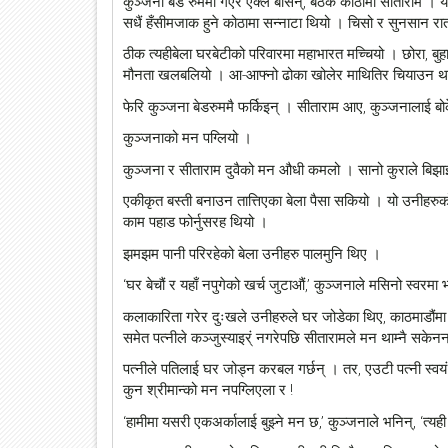
कुञ्जना बेड रुममा गएर एक्लै बसिन्, बैठक कोठामा सीताराम
सधैं हँसीमजाक हुने कोठामा सन्नाटा थियो । चिसो र सुनसान र
ठीक त्यहीबेला घरबेटीको परिवारमा महाभारत मच्चियो । छोरा, बु
मौनता खलबलियो । आ-आफ्नो ढोका खोलेर माथितिर चियाउन थाले
फेरि कुञ्जना बेडरुममै फर्किइन् । सीताराम आए, कुञ्जनालाई बोक
कुञ्जनाको मन पग्लियो ।
कुञ्जना र सीताराम दुवैको मन औधी कमलो । सानो कुराले बिझाइहाल
एकीकृत बस्ती बनाउन तात्तिएका बेला पैसा सकियो । यो उनीहरुको 
काम पहाड फोर्नुसरह थियो ।
झमझम पानी परिरहेको बेला उनीहरु पालमुनि थिए ।
‘घर बेचौं र यहाँ नपुगेको खर्च जुटाऔं,’ कुञ्जनाले मसिनो स्वरमा
कलाकारिता गरेर दुःखले उनीहरुले घर जोडेका थिए, काठमाडौंमा 
समेत पत्नीले कञ्जुस्याइर्ं नगरेपछि सीतारामले मन थाम्नै सके
पत्नीले पतिलाई घर जोड्न करबल गर्छन् । तर, एउटी पत्नी स्वयं प
कुन श्रीमान्को मन नपग्लिएला र !
‘हामीमा यसरी एकअर्कालाई बुझ्ने मन छ,’ कुञ्जनाले भनिन्, ‘त्यह