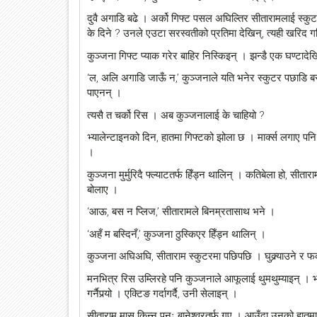
दुवै अगाडि बढे । अर्को गिफ्ट पसल अघिल्तिर सीतारामलाई स्कु
के दिने ? उनले एउटा सरस्वतीको प्रतिमा देखिन्, त्यही खरिद गरिन
कुञ्जना गिफ्ट प्याक गरेर बाहिर निस्किइन् । झन्डै एक घण्टादे
‘ल, अलि अगाडि जाऊँ न,’ कुञ्जनाले यति भनेर स्कुटर पछाडि बस्
पाएनन् ।
त्यसै त चर्को रिस । अब कुञ्जनालाई के चाहियो ?
भ्यालेन्टाइनको दिन, हातमा गिफ्टको झोला छ । मार्क्स लगाए पन
।
कुञ्जना मुर्मुरिदै फ्ल्याटतर्फ हिँड्न थालिन् । कतिबेला हो, सी
बोलाए ।
‘आऊ, बस न प्लिज,’ सीतारामले बिनम्रतासाथ भने ।
‘अहँ म बस्दिनँ,’ कुञ्जना ठुस्किएर हिँड्न थालिन् ।
कुञ्जना अघिअघि, सीताराम स्कुटरमा पछिपछि । घुक्र्याउने र फक
मनभित्र रिस उम्लिरहे पनि कुञ्जनाले आफूलाई थुमथुम्याइन् 
गर्नैपर्‍यो । एक्टिङ गर्दागर्दै, उनी सेलाइन् ।
सीताराम मासु किन्न पुनः बानेश्वरतर्फ गए । आउँदा उनको हातमा