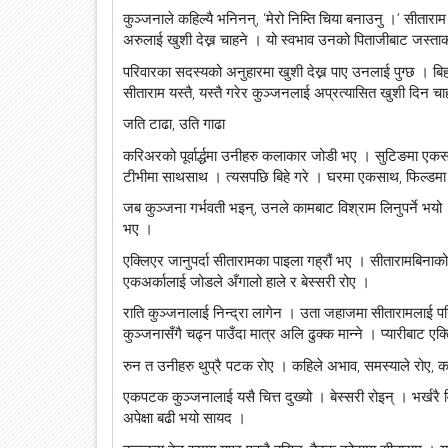
कुञ्जनाले कहिल्यै भनिनन्, ‘मेरो निम्ति चिया बनाउनु ।’ सीतारा
अरुलाई खुशी देख्न चाहने । यो स्वभाव उनको पिताजीबाट जस्ताको
परिवारका सदस्यको अनुहारमा खुशी देख्न पाए उनलाई पुग्छ । बि
सरकारले गणतन्त्र दिवस 
सीताराम यस्तै, यस्तै गरेर कुञ्जनलाई अप्रत्यासित खुशी दिन चा
जति टाढा, उति गाढा
करिअरको पूर्वार्द्धमा उनीहरु कलाकार जोडी भए । सुटिङमा एक
टीभीमा साथसाथ । त्यसपछि बिहे गरे । घरमा एकसाथ, फिल्डमा
जब कुञ्जना गर्भवती भइन्, उनले कामबाट विश्राम लिनुपर्ने भय
भए ।
एक्लिएर जानुपर्दा सीतारामका पाइला गह्रौं भए । सीतारामबिनाको 
एकअर्कालाई जोडले अँगालो हाले र बेस्सरी रोए ।
राति कुञ्जनालाई निन्द्रा लागेन । उता जहाजमा सीतारामलाई पनि
कुञ्जनासँगै चढ्न पाउँदा मात्र अलि ढुक्क मान्ने । प्यारीबा
रुन त उनीहरु थुप्रै पटक रोए । कहिले अभाव, समस्याले रोए, कह
एकपटक कुञ्जनालाई यसै चित्त दुख्यो । बेस्सरी रोइन् । भर्ख
अपेक्षा बढी भयो सायद ।