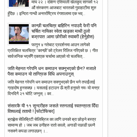
माघ २२ । दक्षिण एसियाली खेलकुद सागको १२
औं संस्करण आजबाट भारतको गुवाहाटीमा शुरु
हुँदैछ । इन्दिरा गान्धी अन्तर्राष्ट्रिय रंगशालामा एक भव्...
कान्छी चलचित्र बाहिरिन नपाउदै फेरी पनि
चर्चित नायिका स्वेता खड्का माथी ठुलो
बज्रपात :आमा छोरीको रुवाबरी (हेर्नुहोस)
फागुन ४ गतेबाट प्रदर्शनमा आउन लागेको
प्रतिक्षित चलचित्र “कान्छी”को ट्रेलर रिलिज गरिएको छ । गीत
सार्वजनिक भएसँगै एकाएक चर्चामा आएको यो चलचित्...
जति मेहनत गरेपनि धन कमाउन सक्नुभएको छैन? मजाले
पैसा कमाउन यो तान्त्रिक विधि अपनाउनुस्
जति मेहनत गरेपनि धन कमाउन सक्नुभएको छैन भने तपाईंलाई
ग्रहदोष हुनसक्छ । यसलाई हटाउन ऊँ श्री हनुमते नमः यो मन्त्र
दिनदिनै २१ चोटि जप्नुस् । का...
संसारकै यी ११ सुन्दरीहरु जसले स्तनलाई स्वतन्त्रता दिँदा
विश्वलाई ततायो ! [फोटोफिचर]
ब्राह्लेस सेलिब्रिटी सेलिब्रिज का लागि उनको ब्रा छोड़ने बस्त्र
सामान्य हो । जब जब उनीहरु रातो कालो, अगाडी पछाडी छल्नै
नसक्ने कपडा लगाउछन् ।...