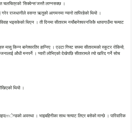
 चलचित्रको ‘सिक्वेन्स’जस्तै लाग्नसक्छ ।
दाइ गरेर राजधानीले वसन्त ऋतुको आगमनमा न्यानो तापिरहेको थियो ।
ो विवाह भइसकेको थिएन । ती दिनमा सीताराम नयाँबानेश्वरनजिकै थापागाउँमा फ्ल्याट
ु मासु किन्न बानेश्वरतिर हान्निए । एउटा गिफ्ट सपमा सीतारामको स्कुटर रोकियो,
ञ्जनालाई औधी मनपर्ने । प्यारी लोभिएको देखेपछि सीतारामले त्यो खरिद गर्ने सोच
 पोखिएको थियो ।
्वाइप|mेन्डको अवस्था । भाइबहिनीका साथ फ्ल्याट लिएर बसेको मान्छे । पारिवारिक