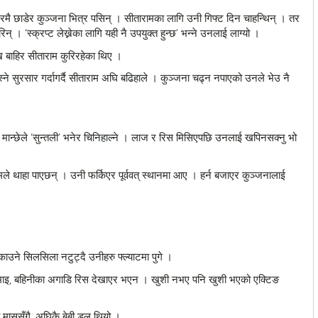
टरमै छाडेर कुञ्जना भित्र पसिन् । सीतारामका लागि उनी गिफ्ट दिन चाहन्थिन् । तर
् । ‘स्क्रप्ट लेख्नेका लागि यही नै उपयुक्त हुन्छ’ भन्ने उनलाई लाग्यो ।
खि बाहिर सीताराम कुरिरहेका थिए ।
ने सुरसार गर्दागर्दै सीताराम अघि बढिहाले । कुञ्जना चढ्न नपाएको उनले भेउ नै
ि मान्छेले ‘सुन्तली’ भनेर चिनिहाल्ने । लाज र रिस मिसिएपछि उनलाई खपिनसक्नु भो
तारामले थाहा पाएछन् । उनी फर्किएर पूर्ववत् स्थानमा आए । हर्न बजाएर कुञ्जनालाई
ाउने सिलसिला नटुट्दै उनीहरु फ्ल्याटमा पुगे ।
। भाइ, बहिनीका अगाडि रिस देखाएर भएन । खुशी नभए पनि खुशी भएको एक्टिङ
 मासुसँगै, अघिकै बेबी डल थियो ।