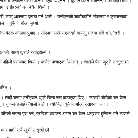
 । यसअघि उनीहरु यसरी अलग भएकै थिएनन् । दुवै निदाउन सकेनन् । औडाहा थियो ।
ातमा उनीहरुको मन बेचैन थियो ।
हारी, सासु आपसमा झगडा गर्न थाले । उनीहरुको चर्काचर्कीले सीताराम र कुञ्जनाको
 । दुवैको आँखा जुध्यो ।
ेर बैठक कोठामा पुर्‍याए । सोफामा राखे र एकदमै मायालु भावमा यति भने, ‘सरी ।’
्ने, सानो कुराले रुवाइहाल्ने ।
पहिलो प्रोजेक्ट थियो । कसैले पत्याएका थिएनन् । त्यसैले पैसा जुट्ने र जुटाउने
 भनिन् ।
। त्यही घरमा उनीहरुले थुप्रै चिसा रात कटाएका थिए । त्यसरी जोडेको घर बेच्न
नन् । कुञ्जनालाई अँगालो हाले । त्यतिबेला दुवैको आँखा रसाएका थिए ।
तिको सपना पूरा गर्न, प्रतिष्ठा बचाउन आफ्नै घर बेच्न अग्रसर हुन्छिन् भने त्यसले
ी भएर हामी सधैं खुशी र सुखी छौं ।’