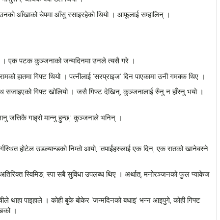
। उनको आँखाको चेपमा आँसु रसाइरहेको थियो । आफूलाई सम्हालिन् ।
ने । एक पटक कुञ्जनाको जन्मदिनमा उनले त्यसै गरे ।
तारामको हातमा गिफ्ट थियो । पत्नीलाई ‘सरप्राइज’ दिन पाएकामा उनी गमक्क थिए ।
थ सजाइएको गिफ्ट खोलियो । जसै गिफ्ट देखिन्, कुञ्जनालाई रुँनु न हाँस्नु भयो ।
 जत्तिकै गाह्रो मान्नु हुन्छ,’ कुञ्जनाले भनिन् ।
ार्गस्थित होटेल उडल्यान्डको निम्तो आयो, ‘तपाईंहरुलाई एक दिन, एक रातको खानेबस्ने
का अतिरिक्त स्विमिङ, स्पा सबै सुविधा उपलब्ध थिए । अर्थात्, मनोरञ्जनको फुल प्याकेज
तैषीले थाहा पाइहाले । कोही बुके बोकेर ‘जन्मदिनको बधाइ’ भन्न आइपुगे, कोही गिफ्ट
िङको ।