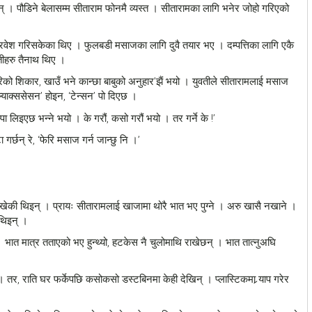
् । पौडिने बेलासम्म सीताराम फोनमै व्यस्त । सीतारामका लागि भनेर जोहो गरिएको
प्रवेश गरिसकेका थिए । फुलबडी मसाजका लागि दुवै तयार भए । दम्पत्तिका लागि एकै
वतीहरु तैनाथ थिए ।
ो शिकार, खाउँ भने कान्छा बाबुको अनुहार’झैं भयो । युवतीले सीतारामलाई मसाज
्याक्ससेसन’ होइन, ‘टेन्सन’ पो दिएछ ।
स्पा लिइएछ भन्ने भयो । के गरौं, कसो गरौं भयो । तर गर्ने के !’
 गर्छन् रे, ‘फेरि मसाज गर्न जान्छु नि ।’
खेकी थिइन् । प्रायः सीतारामलाई खाजामा थोरै भात भए पुग्ने । अरु खासै नखाने ।
 थिइन् ।
 भात मात्र तताएको भए हुन्थ्यो, हटकेस नै चुलोमाथि राखेछन् । भात तात्नुअघि
तर, राति घर फर्केपछि कसोकसो डस्टबिनमा केही देखिन् । प्लास्टिकमा र्‍याप गरेर