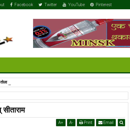
ut
Facebook
Twitter
YouTube
Pinterest
 तोला सुन
न् सीताराम
A
+
A
-
Print
Email