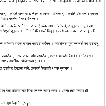
हटकेस थियो । बिहान सग्लो राखेको हटकेस राति त्यो हालतमा देख्दा उनको पारो तात्यो
्छन् । कहिले भान्सामा खानेकुरा छरपस्ट पारिदिन्छन् । कहिले ओछ्यानमा भुतभुते
अध्यनरत अयुव
गोरेलाई मोरङ जिल्ला अदालत
मोजा अर्कोतिर मिल्काइदिन्छन् ।
डेव्यू गर्दै
लैजाँदै
 बानी ठ्याक्कै उल्टो छ । उनलाई हरेक सामान चिरिच्याँट्ट हुनुपर्छ । जुन सामान
ै राखिएको हुनुपर्छ । उनी सानैदेखि यस्तै थिइन् । त्यही कारण घरमा उनलाई ‘अलि
.np
2018-5-22
shyane.com.np
2018-5-22
अयुव सेन निरन्तर मण्डला
काठमाडौं: सुन प्रकरण र हत्यामा जोडिएका मुख्य
्दबाघ स्कुल काठमाडौंमा
अभियुक्त चुडामणी उप्रेतीलाई आज नै जिल्ला
उनी सकेसम्म घरको सामान यताउता गर्दैनन् । कहिलेकाहीं कुञ्जनालाई रिस उठाउनु
 सिक्नका लागि मण्डला
अदालत मोरङमा उपस्थित गराउने भएको छ।
ना बाबु सन्तोष सेनको नयाँ
मंगलवार दिउँसो सरकारले गठन गरेको विषेश
न सघाउँछन् । तर, उनले जति सघाउँछन्, त्यसभन्दा बढी बिगार्छन् । भाँडावर्तन
ेक्टका...
छानविन समितिले पक्राउ गरेको ‘गोर...
 राखेर अर्कोतिर खोजिरहेका हुन्छन् ।
्, डाइनिङ टेबलमा बस्ने, तरकारी केलाउने र गफ सुनाउने ।
भएका बेला सीतारामलाई चिया बनाउन जाँगर चल्छ । आफ्ना लागि ब्ल्याक टी,
22
May
2018
ाको ‘शुभ बिहानी’ सुरु हुन्छ ।