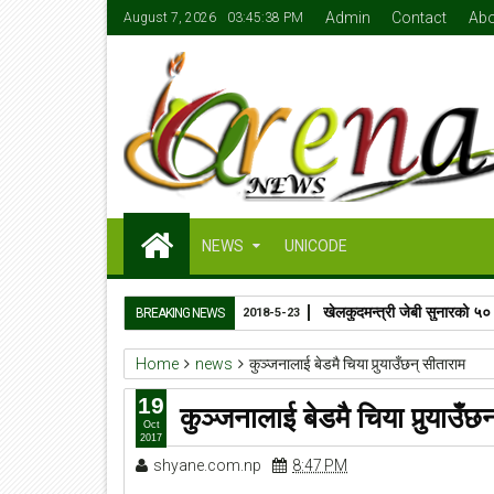
Admin
Contact
Abo
August 7, 2026
03:45:39 PM
NEWS
UNICODE
खेलकुदमन्त्री जेबी सुनारको ५०
BREAKING NEWS
2018-5-23
Home
news
कुञ्जनालाई बेडमै चिया पुर्‍याउँछन् सीताराम
19
कुञ्जनालाई बेडमै चिया पुर्‍याउँछ
Oct
2017
shyane.com.np
8:47 PM