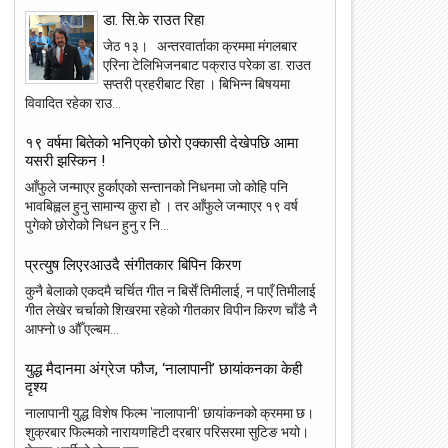
डा. सि.के राउत रिहा
जेठ १३। अन्तरवार्ताका क्रममा मंगलबार
एरिना टेलिभिजनबाट पक्राउ परेका डा. राउत
सप्तरी प्रहरीबाट रिहा । बिभिन्न बिषयमा
विवादित रहेका राउ...
१९ वर्षमा बितेको भनिएको छोरो एक्कासी देखेपछि आमा
यसरी झस्किन !
आँफुले जन्माएर हुर्काएको सन्तानको निधनमा जो कोहि पनि
भावबिह्वल हुनु सामान्य कुरा हो । तर आँफुले जन्माएर १९ वर्ष
पुगेको छोरोको निधन हुनु र नि...
प्रत्युष लिएरआउदै संगीतकार बिपिन किरण
कुनै बेलाको एकदमै चर्चित गीत न बिर्सें तिमीलाई, न पाएँ तिमीलाई
गीत लेखेर चर्चाको शिखरमा रहेको गीतकार विपीन किरण चाँडै नै
आफ्नो ७ औँ एल्बम...
युद्ध मैदानमा अंग्रेज फौज, ‘नालापानी’ छायांकनका केही
दृश्य
नालापानी युद्ध विशेष फिल्म 'नालापानी' छायांकनको क्रममा छ।
शुक्रबार फिल्मको नारायणहिटी दरबार परिसरमा सुटिङ भयो।