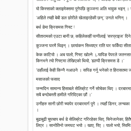
यो किस्साको क्लाइमेक्समा पुगेपछि कुञ्जना अलि भावुक भइन् 
‘अहिले त्यही बेबी डल छोरीले खेलाइरहेकी छन्,’ उनले भनिन् ।
बर्थ डेमा क्रिसमस गिफ्ट !
सीतारामको एउटा बानी छ, कहिलेकाहीं पत्नीलाई ‘सरप्राइज’ दि
कुञ्जना घरमै थिइन् । छायांकन सिध्याएर राति घर फर्किंदा सी
केक काटियो । अब पालो, गिफ्ट खोल्ने । र्‍यापिङ पेपरले जतनसा
किनभने त्यो गिफ्टमा लेखिएको थियो, ‘ह्याप्पी क्रिसमस डे ।’
‘उहाँलाई केही किन्नै नआउने । सपिङ गर्नु भनेको त हिरासतमा जानु
मसाजको फसाद
जन्मदिन सामान्य हिसाबले सेलिब्रेट गर्ने सोचेका थिए । दरबारम
सबै बन्दोबस्ती हामीले गरिदिएका छौं ।’
उनीहरु सानी छोरी च्यापेर दरबारमार्ग पुगे । त्यहाँ डिनर, लन्च
।
बुढाबुढी चुपचाप बर्थ डे सेलिब्रेट गरिरहेका थिए, चिनेजानेका, हि
लिएर । सानोतिनो जमघट भयो । खाए, पिए । पालो भयो, स्विम