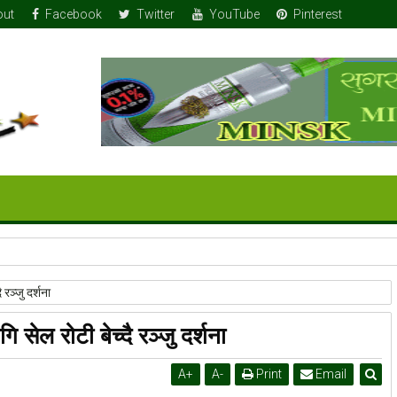
out
Facebook
Twitter
YouTube
Pinterest
 रञ्जु दर्शना
सेल रोटी बेच्दै रञ्जु दर्शना
A
+
A
-
Print
Email