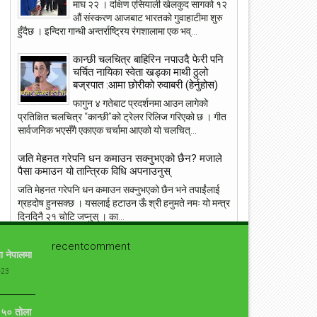
माघ २२ । दक्षिण एसियाली खेलकुद सागको १२
औं संस्करण आजबाट भारतको गुवाहाटीमा शुरु
हुँदैछ । इन्दिरा गान्धी अन्तर्राष्ट्रिय रंगशालामा एक भव्...
23
22
May
May
2018
2018
कान्छी चलचित्र बाहिरिन नपाउदै फेरी पनि
चर्चित नायिका स्वेता खड्का माथी ठुलो
बज्रपात :आमा छोरीको रुवाबरी (हेर्नुहोस)
फागुन ४ गतेबाट प्रदर्शनमा आउन लागेको
प्रतिक्षित चलचित्र “कान्छी”को ट्रेलर रिलिज गरिएको छ । गीत
सार्वजनिक भएसँगै एकाएक चर्चामा आएको यो चलचित्...
ांग्रेस उपसभापति निधि अमेरिकामा
आइपीएल : हैदरावादलाई हराउँदै चेन्नाई सात
पटक फाइनलमा, फाप डु प्लेसिसको शानदा
जति मेहनत गरेपनि धन कमाउन सक्नुभएको छैन? मजाले
ब्याटिङ
पैसा कमाउन यो तान्त्रिक विधि अपनाउनुस्
जति मेहनत गरेपनि धन कमाउन सक्नुभएको छैन भने तपाईंलाई
ग्रहदोष हुनसक्छ । यसलाई हटाउन ऊँ श्री हनुमते नमः यो मन्त्र
दिनदिनै २१ चोटि जप्नुस् । का...
संसारकै यी ११ सुन्दरीहरु जसले स्तनलाई स्वतन्त्रता दिँदा
recentcomment
ा नेपालमा
विश्वलाई ततायो ! [फोटोफिचर]
-23
ब्राह्लेस सेलिब्रिटी सेलिब्रिज का लागि उनको ब्रा छोड़ने बस्त्र
सामान्य हो । जब जब उनीहरु रातो कालो, अगाडी पछाडी छल्नै
नसक्ने कपडा लगाउछन् ।...
ो ५० तोला