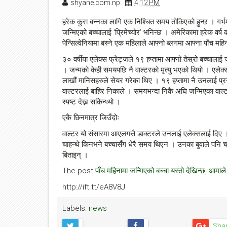
shyane.com.np
4:12 PM
हरेक कुरा बन्नका लागि एक निश्चित समय तोकिएको हुन्छ । गर्भम
जन्मिएको बच्चालाई ‘प्रिमेच्योर’ भनिन्छ । अमेरिकामा हरेक वर्
पेन्सिल्वेनियामा बस्ने एक महिलाले आफ्नो ब्लगमा आफ्ना पाँच 
३० वर्षीया एलेक्स फ्रेट्जले १९ हप्तामा आफ्नो तेस्रो बच्चाल
। जन्मको केही समयपछि नै वाल्टरको मृत्यु भएको थियो । एले
लाखौं मानिसहरुले सेयर गरेका थिए । १९ हप्तामा नै उनलाई प्र
वाल्टरलाई बाहिर निकाले । समयभन्दा निकै अघि जन्मिएका वाल्
स्पष्ट देख्न सकिन्थ्यो ।
एकै छिनमात्र जिउँदोः
वाल्टर यो संसारमा आएलगत्तै डाक्टरले उनलाई एलेक्सलाई दिए 
चाहन्थे किनभने बच्चासँग धेरै समय थिएन । उनका बुवाले पनि च
बिताइन् ।
The post
पाँच महिनामा जन्मिएको बच्चा यस्तो देखिन्छ, आमाल
http://ift.tt/eA8V8J
Labels:
news
Sha