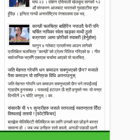
माघ २२ । दक्षिण एसियाली खेलकुद सागको १२
औं संस्करण आजबाट भारतको गुवाहाटीमा शुरु
हुँदैछ । इन्दिरा गान्धी अन्तर्राष्ट्रिय रंगशालामा एक भव्...
कान्छी चलचित्र बाहिरिन नपाउदै फेरी पनि
चर्चित नायिका स्वेता खड्का माथी ठुलो
बज्रपात :आमा छोरीको रुवाबरी (हेर्नुहोस)
फागुन ४ गतेबाट प्रदर्शनमा आउन लागेको
23
22
प्रतिक्षित चलचित्र “कान्छी”को ट्रेलर रिलिज गरिएको छ । गीत
May
May
सार्वजनिक भएसँगै एकाएक चर्चामा आएको यो चलचित्...
2018
2018
जति मेहनत गरेपनि धन कमाउन सक्नुभएको छैन? मजाले
पैसा कमाउन यो तान्त्रिक विधि अपनाउनुस्
जति मेहनत गरेपनि धन कमाउन सक्नुभएको छैन भने तपाईंलाई
ग्रहदोष हुनसक्छ । यसलाई हटाउन ऊँ श्री हनुमते नमः यो मन्त्र
ांग्रेस उपसभापति निधि अमेरिकामा
आइपीएल : हैदरावादलाई हराउँदै चेन्नाई सात
दिनदिनै २१ चोटि जप्नुस् । का...
पटक फाइनलमा, फाप डु प्लेसिसको शानदा
ब्याटिङ
संसारकै यी ११ सुन्दरीहरु जसले स्तनलाई स्वतन्त्रता दिँदा
विश्वलाई ततायो ! [फोटोफिचर]
ब्राह्लेस सेलिब्रिटी सेलिब्रिज का लागि उनको ब्रा छोड़ने बस्त्र
सामान्य हो । जब जब उनीहरु रातो कालो, अगाडी पछाडी छल्नै
नसक्ने कपडा लगाउछन् ।...