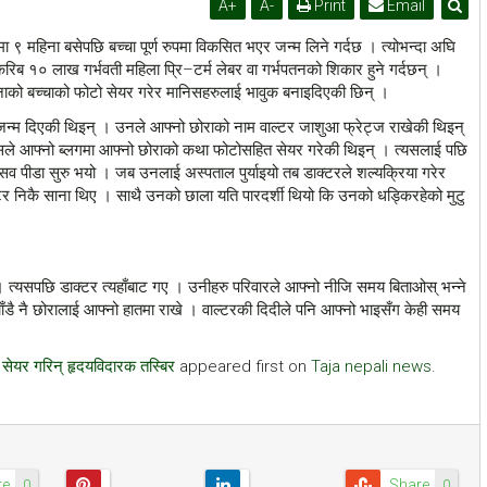
A
+
A
-
Print
Email
ा ९ महिना बसेपछि बच्चा पूर्ण रुपमा विकसित भएर जन्म लिने गर्दछ । त्योभन्दा अघि
ष करिब १० लाख गर्भवती महिला प्रि–टर्म लेबर वा गर्भपतनको शिकार हुने गर्दछन् ।
महिनाको बच्चाको फोटो सेयर गरेर मानिसहरुलाई भावुक बनाइदिएकी छिन् ।
ाई जन्म दिएकी थिइन् । उनले आफ्नो छोराको नाम वाल्टर जाशुआ फ्रेट्ज राखेकी थिइन्
क्सले आफ्नो ब्लगमा आफ्नो छोराको कथा फोटोसहित सेयर गरेकी थिइन् । त्यसलाई पछि
सव पीडा सुरु भयो । जब उनलाई अस्पताल पुर्याइयो तब डाक्टरले शल्यक्रिया गरेर
टर निकै साना थिए । साथै उनको छाला यति पारदर्शी थियो कि उनको धड्किरहेको मुटु
। त्यसपछि डाक्टर त्यहाँबाट गए । उनीहरु परिवारले आफ्नो नीजि समय बिताओस् भन्ने
ाँडै नै छोरालाई आफ्नो हातमा राखे । वाल्टरकी दिदीले पनि आफ्नो भाइसँग केही समय
े सेयर गरिन् हृदयविदारक तस्बिर
appeared first on
Taja nepali news
.
re
Share
0
0