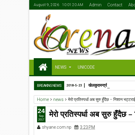
Admin
Contact
Ab
August 9, 2026
10:01:21 AM
NEWS
UNICODE
खेलकुदमन्त्री जेबी सुनारको ५०
BREAKING NEWS
2018-5-23
Home
news
मेरो प्रतिस्पर्धा अब सुरु हुँदैछ – निशान भट्टरा
24
मेरो प्रतिस्पर्धा अब सुरु हुँदैछ
Sep
2017
shyane.com.np
3:23 PM