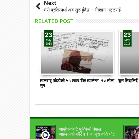
Next
मेरो प्रतिस्पर्धा अब सुरु हुँदैछ – निशान भट्टराई
RELATED POST
23
23
May
May
2018
2018
लालबाबु जोडीको ५५ लाख बैंक ब्यालेन्स: १० तोला
घुस लिदालिदै
सुन
आयोजकबाटै फुत्कियो नेपाल
आईडलको भोटिङ ! जान्नुस कति भोट
आएको थियो (भिडियो)