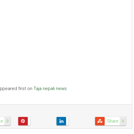
ppeared first on
Taja nepali news
.
re
Share
0
0