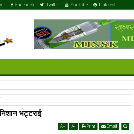
out
Facebook
Twitter
YouTube
Pinterest
 तोला सुन
ई
 – निशान भट्टराई
A
+
A
-
Print
Email