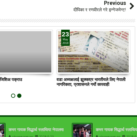
Previous
दीपिका र रणवीरले गरे इन्गेजमेन्ट!
23
May
2018
ं जिशिअ पक्राउ
वडा अध्यक्षलाई झुक्काएर भारतीयले लिए नेपाली
क
नागरिकता, प्रशासनले गर्याे कारवाही
कभर गायक सिद्धार्थ स्लाथिया नेपालमा
कभर गायक सिद्धार्थ स्लाथिय
shyane.com.np
2018-5-23
shyane.com.np
2018-5