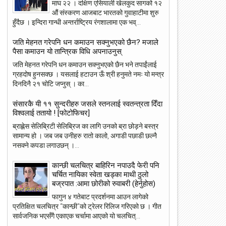
माघ २२ । दक्षिण एसियाली खेलकुद सागको १२
औं संस्करण आजबाट भारतको गुवाहाटीमा शुरु
हुँदैछ । इन्दिरा गान्धी अन्तर्राष्ट्रिय रंगशालामा एक भव्...
जति मेहनत गरेपनि धन कमाउन सक्नुभएको छैन? मजाले
पैसा कमाउन यो तान्त्रिक विधि अपनाउनुस्
जति मेहनत गरेपनि धन कमाउन सक्नुभएको छैन भने तपाईंलाई
ग्रहदोष हुनसक्छ । यसलाई हटाउन ऊँ श्री हनुमते नमः यो मन्त्र
दिनदिनै २१ चोटि जप्नुस् । का...
संसारकै यी ११ सुन्दरीहरु जसले स्तनलाई स्वतन्त्रता दिँदा
विश्वलाई ततायो ! [फोटोफिचर]
ब्राह्लेस सेलिब्रिटी सेलिब्रिज का लागि उनको ब्रा छोड़ने बस्त्र
सामान्य हो । जब जब उनीहरु रातो कालो, अगाडी पछाडी छल्नै
नसक्ने कपडा लगाउछन् ।...
कान्छी चलचित्र बाहिरिन नपाउदै फेरी पनि
चर्चित नायिका स्वेता खड्का माथी ठुलो
बज्रपात :आमा छोरीको रुवाबरी (हेर्नुहोस)
फागुन ४ गतेबाट प्रदर्शनमा आउन लागेको
प्रतिक्षित चलचित्र “कान्छी”को ट्रेलर रिलिज गरिएको छ । गीत
सार्वजनिक भएसँगै एकाएक चर्चामा आएको यो चलचित्...