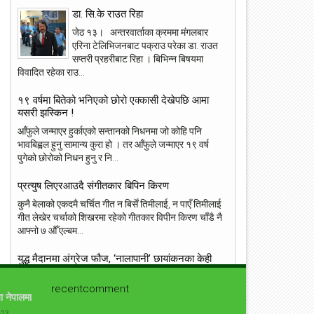
डा. सि.के राउत रिहा
जेठ १३। अन्तरवार्ताका क्रममा मंगलबार
एरिना टेलिभिजनबाट पक्राउ परेका डा. राउत
सप्तरी प्रहरीबाट रिहा । बिभिन्न बिषयमा
विवादित रहेका राउ...
23
22
May
May
१९ वर्षमा बितेको भनिएको छोरो एक्कासी देखेपछि आमा
2018
2018
यसरी झस्किन !
आँफुले जन्माएर हुर्काएको सन्तानको निधनमा जो कोहि पनि
भावबिह्वल हुनु सामान्य कुरा हो । तर आँफुले जन्माएर १९ वर्ष
पुगेको छोरोको निधन हुनु र नि...
ांग्रेस उपसभापति निधि अमेरिकामा
आइपीएल : हैदरावादलाई हराउँदै चेन्नाई सात
प्रत्युष लिएरआउदै संगीतकार बिपिन किरण
पटक फाइनलमा, फाप डु प्लेसिसको शानदा
ब्याटिङ
कुनै बेलाको एकदमै चर्चित गीत न बिर्सें तिमीलाई, न पाएँ तिमीलाई
गीत लेखेर चर्चाको शिखरमा रहेको गीतकार विपीन किरण चाँडै नै
आफ्नो ७ औँ एल्बम...
युद्ध मैदानमा अंग्रेज फौज, ‘नालापानी’ छायांकनका केही
दृश्य
recentcomment
नालापानी युद्ध विशेष फिल्म 'नालापानी' छायांकनको क्रममा छ।
ा नेपालमा
शुक्रबार फिल्मको नारायणहिटी दरबार परिसरमा सुटिङ भयो।
-23