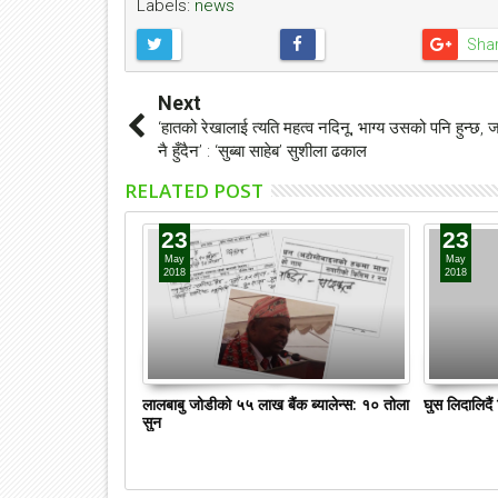
Labels:
news
Sha
३ कक्षामा 
Next
फिल्ममा 
‘हातको रेखालाई त्यति महत्व नदिनू, भाग्य उसको पनि हुन्छ,
shyane.com
नै हुँदैन’ : ‘सुब्बा साहेब’ सुशीला ढकाल
काठमाडौं : ६ वर्षको 
RELATED POST
थिएटर धाउछन्। द चन
अध्यनरत उनी अभिनय
23
23
धाउने गरेका हुन्। आफ्
May
May
प्रोज
2018
2018
लालबाबु जोडीको ५५ लाख बैंक ब्यालेन्स: १० तोला
घुस लिदालिदै
सुन
22
May
2018