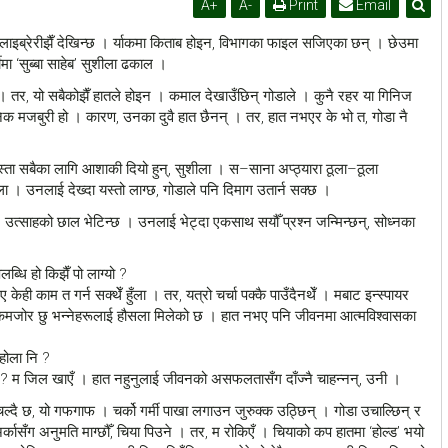
A
+
A
-
Print
Email
 लाइब्रेरीझैँ देखिन्छ । र्याकमा किताब होइन, विभागका फाइल सजिएका छन् । छेउमा
ीमा ‘सुब्बा साहेब’ सुशीला ढकाल ।
न् । तर, यो सबैकोझैँ हातले होइन । कमाल देखाउँछिन् गोडाले । कुनै रहर या गिनिज
निक मजबुरी हो । कारण, उनका दुवै हात छैनन् । तर, हात नभएर के भो त, गोडा नै
्ता सबैका लागि आशाकी दियो हुन्, सुशीला । स–साना अप्ठ्यारा ठूला–ठूला
ला । उनलाई देख्दा यस्तो लाग्छ, गोडाले पनि दिमाग उतार्न सक्छ ।
, उत्साहको छाल भेटिन्छ । उनलाई भेट्दा एकसाथ सयौँ प्रश्न जन्मिन्छन्, सोध्नका
ब्धि हो किझैँ पो लाग्यो ?
केही काम त गर्न सक्थेँ हुँला । तर, यत्रो चर्चा पक्कै पाउँदैनथेँ । मबाट इन्स्पायर
ा कमजोर छु भन्नेहरूलाई हौसला मिलेको छ । हात नभए पनि जीवनमा आत्मविश्वासका
 होला नि ?
म जिल खाएँ । हात नहुनुलाई जीवनको असफलतासँग दाँज्नै चाहन्नन्, उनी ।
्दै छ, यो गफगाफ । चर्को गर्मी पाखा लगाउन जुरुक्क उठ्छिन् । गोडा उचाल्छिन् र
्कासँग अनुमति माग्छौँ, चिया पिउने । तर, म रोकिएँ । चियाको कप हातमा ‘होल्ड’ भयो