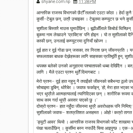
shyane.com.np
11:38 PM
आन्तरिक राजस्व विभागको छैटौँ तलाको एउटा कोठा । हेर्दा कुनै
कुर्सी–टेबुल छन्, उत्रै उचाइका । टेबुलमा कम्प्युटर छ भने कुर्स
सुशीला बिस्तारै माउस घुमाउँछिन् । बूढीऔँलाले किबोर्ड थिच्छि
बुकमा नाम लेखाउने ‘प्राक्टिस’ पनि होइन । यो त सुशीलाको दै
काफी छन्, उनलाई कम्प्युटरमा दुनियाँ खोज्न ।
दुई हात र दुई गोडा छन् जसका, तर निराश छन् जीवनप्रति । यस
सफलताका बाधक देख्नेहरूका लागि साहसका प्रतिमूर्ति हुन्, सुशी
धपक्क बलेको उनको अनुहारमा पश्चातापको धब्बा देखिँदैन । बरु
लागि । मैले एउटा प्रश्न थुतेँ दिमागबाट ।
मेरो प्रश्न– दुई हात नहुनु नै तपाईंको जीवनको सबैभन्दा ठूलो उपल
सोचाइमा डुबिन्, थोरैबेर । जवाफ फर्काइन्, ‘हो, मेरा हात भएका भए 
भएर थुप्रैले आत्महत्यालाई त्यागिदिएका छन् । शारीरिक रूपम
साथ काम गर्दा थुप्रै अवसर पाएको छु ।’
दोस्रो प्रश्न– हात नहुँदा जीवनमा थुप्रै अवरोधहरू पनि निम्तिए
सुशीलाको जवाफ– शतप्रतिशत असहमत । ओहो ! कत्रो तागत ? 
‘ड्युटी आवर’ थियो । आन्तरिक राजस्व विभागको फाँट शाखामा चल
पंखा चलाउँछिन् । कुर्सीमा बस्न नपाउँदै चिया आइपुग्छ । एक–अर