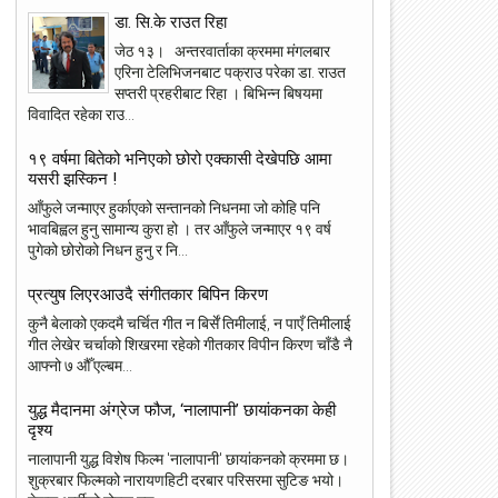
डा. सि.के राउत रिहा
जेठ १३। अन्तरवार्ताका क्रममा मंगलबार
एरिना टेलिभिजनबाट पक्राउ परेका डा. राउत
सप्तरी प्रहरीबाट रिहा । बिभिन्न बिषयमा
विवादित रहेका राउ...
१९ वर्षमा बितेको भनिएको छोरो एक्कासी देखेपछि आमा
यसरी झस्किन !
आँफुले जन्माएर हुर्काएको सन्तानको निधनमा जो कोहि पनि
भावबिह्वल हुनु सामान्य कुरा हो । तर आँफुले जन्माएर १९ वर्ष
पुगेको छोरोको निधन हुनु र नि...
प्रत्युष लिएरआउदै संगीतकार बिपिन किरण
कुनै बेलाको एकदमै चर्चित गीत न बिर्सें तिमीलाई, न पाएँ तिमीलाई
गीत लेखेर चर्चाको शिखरमा रहेको गीतकार विपीन किरण चाँडै नै
आफ्नो ७ औँ एल्बम...
युद्ध मैदानमा अंग्रेज फौज, ‘नालापानी’ छायांकनका केही
दृश्य
नालापानी युद्ध विशेष फिल्म 'नालापानी' छायांकनको क्रममा छ।
शुक्रबार फिल्मको नारायणहिटी दरबार परिसरमा सुटिङ भयो।