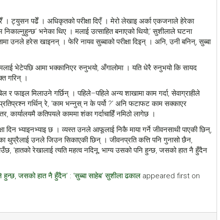
। ट्युसन पढेँ । अधिकृतको परीक्षा दिएँ । मेरो लेखाइ अर्का एकजनाले हेरेका
नाम निकाल्नुहुन्छ’ भनेका थिए । मलाई उत्साहित बनाएको थियो,’ सुशीलाले घटना
उनले हरेस खाइनन् । फेरि नायव सुब्बाको परीक्षा दिइन् । अनि, उनी बनिन्, सुब्बा
लाई भेटेपछि आमा भक्कानिएर रुनुभयो, अँगालोमा । यति धेरै रुनुभयो कि सायद
यक्त गरिन् ।
ल र फाइल मिलाउने गर्छिन् । पहिले–पहिले अन्य शाखामा काम गर्दा, सेवाग्राहीले
ाले प्रतिप्रश्न गर्थिन् रे, ‘काम भन्नुस् न के पर्यो ?’ अनि फटाफट काम सक्काएर
तर, कार्यालयमै कतिपयले काममा शंका गर्दाचाहिँ नमिठो लागेछ ।
क्षा दिन भ्याइनभ्याइ छ । व्यस्त उनले आफूलाई निकै माया गर्ने जीवनसाथी पाएकी छिन्,
माएका थुप्रैलाई उनले जिउन सिकाएकी छिन् । जीवनप्रति कत्ति पनि गुनासो छैन,
छ, ‘हातको रेखालाई त्यति महत्व नदिनू, भाग्य उसको पनि हुन्छ, जसको हात नै हुँदैन
हुन्छ, जसको हात नै हुँदैन’ : ‘सुब्बा साहेब’ सुशीला ढकाल
appeared first on