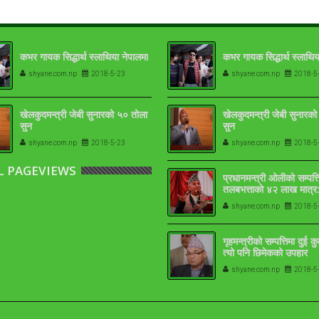
कभर गायक सिद्धार्थ स्लाथिया नेपालमा
कभर गायक सिद्धार्थ स्लाथिय
भव्य रुपले मनाउने
गोरेलाई मोरङ जिल्ला अदालत लैजाँदै
shyane.com.np
2018-5-23
shyane.com.np
2018-5
खेलकुदमन्त्री जेबी सुनारको ५० तोला
खेलकुदमन्त्री जेबी सुनारक
सुन
सुन
shyane.com.np
2018-5-23
shyane.com.np
2018-5
L PAGEVIEWS
प्रधानमन्त्री ओलीको सम्पत्त
तलबभत्ताको ४२ लाख मात्र:
१७-१८ तोला
shyane.com.np
2018-5
गृहमन्त्रीको सम्पत्तिमा दुई क
त्यो पनि छिमेकको उपहार
shyane.com.np
2018-5