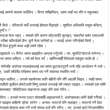
लाई आफ्नो साथमा पाउँथिन् । विगत सम्झिन्छिन्, ‘आमा जहाँ भए पनि म स्कुलबाट
ेरै मिले । परिवारले सधैँ उनलाई हौसला दिइरह्यो । सुशीला अलिकति भावुक बन्छिन्,
्थेँ र ?’
कपटक फेल भइन् । यसको पनि कारण कोट्याउँदै सुनाइन्, ‘चकटीमा बसेर एसएलसी
लसी परीक्षा चलिरहेको छैन, कुनै मेला लागेको छ । मलाई असर गरिरहेको थियो ।
लसी फेल हुनुको कथा अझै लामो रहेछ ।
ाइहरूले १५ मिनेट समय बढाइदिन आग्रह गर्नुभयो । तर, सुपरिटेन्डेन्टले मानेनन् ।
 तर समय थपिएन । त्यो वर्ष फेल भएँ । यहाँनेरचाहिँ विभेदको महसुस भएकै हो ।’
भोगेपछि अपांगता भएकाहरूलाई थप समय छुट्याउनुपर्ने भन्दै पछि आन्दोलन नै भयो ।
र्को वर्षदेखि परीक्षामा समय थप गर्ने व्यवस्था स्थापित भयो ।’
ा पढ्न थालिन् । उनको सहयोगका लागि बहिनी पनि सँगै आएकी थिइन् । त्यही समय
ंको सूर्योदय होस्टेलकी विष्णु थापाले उनलाई यतै ल्याएर पढाइन् । त्यसको एक वर्षमै
्याम्पसबाट ‘पोलिटिकल साइन्स’मा आइए पनि पास गरिन् ।
िन् । उनको मनमा एउटा सोचचाहिँ आइरहन्थ्यो रे, अपांगहरूका लागि केही गर्नैपर्छ ।
इमा कहिल्यै ‘ब्रेक’ लागेन । अन्ततः मास्टर्स पनि सकाइन् । मास्टर्स गर्ने वेला
को क्षेत्रमा काम गर्ने भन्दै संस्था दर्ता पनि गरिन् । तर, उनको बाटो निजामतीतिर