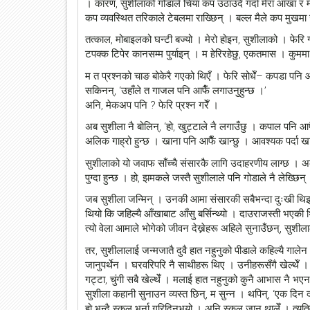
। कारण, सुशीलाको गोडाले चिया कप उठाउँदै गर्दा मेरा आँखा र 
कप व्यवस्थित तरिकाले टेबलमा राख्छिन् । बल्ल मैले कप मुखमा 
तत्काल, मोबाइलको घन्टी बज्यो । मेरो होइन, सुशीलाको । फेरि 
टपक्क टिपेर कानसम्म पुर्याइन् । म हेरिरहेछु, एकतमास । कुममा 
म त प्रश्नको चाङ बोकेरै गएको थिएँ । फेरि सोधेँ– कपडा पनि आफै
सकिनन्, ‘उहाँले त गाजल पनि आफैँ लगाउनुहुन्छ ।’
अनि, मेकअप पनि ? फेरि प्रश्न गरेँ ।
अब सुशीला नै बोलिन्, ‘हो, खुट्टाले नै लगाउँछु । कपाल पनि आफैँ
अलिक गाह्रो हुन्छ । खाना पनि आफैँ खान्छु । आवश्यक पर्दा
सुशीलाको यो जवाफ साँच्चै संसारकै लागि उदाहरणीय लाग्छ । अर्क
पुग्दा हुन्छ । हो, झमकले जस्तै सुशीलाले पनि गोडाले नै लेख्छिन्
जब सुशीला जन्मिन् । उनकी आमा संसारकी सबैभन्दा दुःखी थि
थियो कि जहिल्यै आँखाबाट आँसु बर्सिन्थ्यो । दाउराजस्ती भएकी
त्यो वेला आमाले भोगेको जीवन देख्नेहरू अहिले सुनाउँछन्, सुशी
तर, सुशीलालाई जन्मजातै दुवै हात नहुनुको पीडाले कहिल्यै गाले
जानुपर्थेन । घरवरिपरि नै साथीहरू थिए । उनीहरूसँगै खेल्थेँ
गट्टा, चुंगी सबै खेल्थेँ । मलाई हात नहुनुको कुनै आभास नै भए
सुशीला कहानी सुनाउन व्यस्त छिन्, म सुन्न । थपिन्, ‘एक दिन दा
हो भन्दै स्कुल भर्ना गरिदिनुभयो । अनि स्कुल जान थालेँ । त्य