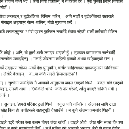
मन रोकिन बाध्य भए । उनी चिया पिउँछिन्, म त हेरेको हेरै । एक चुस्की लिएर चियाको
जोडेँ ।
गोडा लम्काइन् र बूढीऔँलाले ‘रिसिभ’ गरिन् । अनि माझी र बूढीऔँलाको सहाराले
मोबाइल अड्याएर बोल्न थालिन्, मीठो मुस्कान छर्दै ।
ँ लगाउनुहुन्छ ? मेरो प्रश्न फुत्किन नपाउँदै छेवैमा रहेकी अर्की कर्मचारी रोकिन
 कोर्छु । अनि, यो कुर्ता आफैँ लगाएर आएकी हुँ । सुरुवाल कम्मरसम्म सार्नचाहिँ
 खानासमेत पकाइदिन्छु । मलाई जीवनमा कहिल्यै हातको अभाव खड्किएको छैन ।’
ो उदाहरण खोज्न अर्को देश पुग्नुपर्दैन, चर्चित साहित्यकार झमककुमारी घिमिरेसम्म
 । लेखेरै देखाइन् । वा…वा कति राम्रो ‘हेन्डराइटिङ’ !
इन् । सुशीला जन्मेदेखि नै आमाको अनुहारमा बादल छाएको थियो । बादल यति छाएको
 थिइन्, उनकी आमा । छिमेकीले भन्थे, ‘कति पीर गरेको, आँसु बगाएरै सकिने भयौ ।’
लालाई ।
न । सुनाइन्, ‘हाम्रो परिवार ठूलो थियो । स्कुल पनि नजिकै । खेल्नका लागि टाढा
 । खोइ किन हो, उनीहरूले सहानुभूति देखाउँथे । म कुनै खेलमा कमजोर थिइनँ ।
न ।
इले पढ्दै गरेका वेला कलम लिएर लेख्न खोजेँ । दाइले ओहो ! लेख्न पनि सक्छे कि क्या
तिवेला, म बुझ्ने भइसकेको थिएँ । सधँ मलिन हुने आमाको अनुहार, मेरो यो कदम देखेर