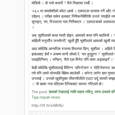
मोडियो । यो भयो कसरी ? मैले जिज्ञासा राखेँ ।
‘०६५ मा समावेशीको कोटा आयो । एकपटक प्रयास गर्ने आँट गरेँ 
रहेछन् । परीक्षा सकेर हलबाट निस्किनेबित्तिकै उनले ‘तपाईंले 
सुनाइन्, ‘तर, रिजल्टमा नाम निस्किएन ।’ एकपटकको असफलतामा 
।
अब, सुशीलाको कथा मात्रै होइन, आमाको कथा पनि बदलियो । ‘म
कहिल्यै रुनुपर्दैन जस्तोगरी,’ खुसी हुँदै सुशीलाले आमाको खुसी व्
आठ वर्षदेखि आन्तरिक राजस्व विभागमा छिन्, सुशीला । अहिले बि
झ्यालबाट हेर्थे र अचम्म मान्दै सोध्थे रे, ‘सर हुनुहुन्न ?’ सुशील
पठाइदिन्थिन् । भन्छिन्, ‘मैले एक मिनेट पनि काम अड्काइनँ ।’ 
केही वर्षदेखि सुशीलालाई विभिन्न ‘ओरेन्टेसन’ र ‘मोटिभेसनल’ क
त्यो पनि लामो प्रेमपछि बिहेमा बदलेकी । करेन्ट लागेर हात गु
उनलाई । उनको खुशीयुक्त जीवनशैलीले एउटा उर्दू सायरी सम्झाउँ
।’ यो खबर नया पत्रिका दैनिकबाट साभार गरिएको हो |
The post
‘हातको रेखालाई त्यति महत्व नदिनू, भाग्य उसको पनि 
Taja nepali news
.
http://ift.tt/eA8V8J