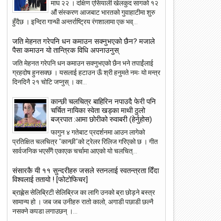
माघ २२ । दक्षिण एसियाली खेलकुद सागको १२
औं संस्करण आजबाट भारतको गुवाहाटीमा शुरु
हुँदैछ । इन्दिरा गान्धी अन्तर्राष्ट्रिय रंगशालामा एक भव्...
जति मेहनत गरेपनि धन कमाउन सक्नुभएको छैन? मजाले
पैसा कमाउन यो तान्त्रिक विधि अपनाउनुस्
जति मेहनत गरेपनि धन कमाउन सक्नुभएको छैन भने तपाईंलाई
ग्रहदोष हुनसक्छ । यसलाई हटाउन ऊँ श्री हनुमते नमः यो मन्त्र
दिनदिनै २१ चोटि जप्नुस् । का...
कान्छी चलचित्र बाहिरिन नपाउदै फेरी पनि
चर्चित नायिका स्वेता खड्का माथी ठुलो
बज्रपात :आमा छोरीको रुवाबरी (हेर्नुहोस)
फागुन ४ गतेबाट प्रदर्शनमा आउन लागेको
प्रतिक्षित चलचित्र “कान्छी”को ट्रेलर रिलिज गरिएको छ । गीत
सार्वजनिक भएसँगै एकाएक चर्चामा आएको यो चलचित्...
संसारकै यी ११ सुन्दरीहरु जसले स्तनलाई स्वतन्त्रता दिँदा
विश्वलाई ततायो ! [फोटोफिचर]
ब्राह्लेस सेलिब्रिटी सेलिब्रिज का लागि उनको ब्रा छोड़ने बस्त्र
सामान्य हो । जब जब उनीहरु रातो कालो, अगाडी पछाडी छल्नै
नसक्ने कपडा लगाउछन् ।...