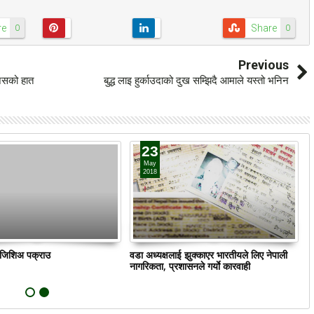
re
Share
0
0
अध्यनरत अयुव
गोरेलाई मोरङ जिल्ला अदालत
Previous
डेव्यू गर्दै
लैजाँदै
 जसको हात
बुद्ध लाइ हुर्काउदाको दुख सम्झिदै आमाले यस्तो भनिन
.np
2018-5-22
shyane.com.np
2018-5-22
अयुव सेन निरन्तर मण्डला
काठमाडौं: सुन प्रकरण र हत्यामा जोडिएका मुख्य
्दबाघ स्कुल काठमाडौंमा
अभियुक्त चुडामणी उप्रेतीलाई आज नै जिल्ला
 सिक्नका लागि मण्डला
अदालत मोरङमा उपस्थित गराउने भएको छ।
23
ना बाबु सन्तोष सेनको नयाँ
मंगलवार दिउँसो सरकारले गठन गरेको विषेश
May
ेक्टका...
छानविन समितिले पक्राउ गरेको ‘गोर...
2018
ं जिशिअ पक्राउ
वडा अध्यक्षलाई झुक्काएर भारतीयले लिए नेपाली
क
नागरिकता, प्रशासनले गर्याे कारवाही
22
May
2018