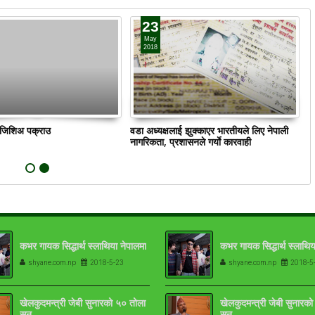
23
May
2018
ं जिशिअ पक्राउ
वडा अध्यक्षलाई झुक्काएर भारतीयले लिए नेपाली
क
नागरिकता, प्रशासनले गर्याे कारवाही
कभर गायक सिद्धार्थ स्लाथिया नेपालमा
कभर गायक सिद्धार्थ स्लाथिय
shyane.com.np
2018-5-23
shyane.com.np
2018-5
खेलकुदमन्त्री जेबी सुनारको ५० तोला
खेलकुदमन्त्री जेबी सुनारक
सुन
सुन