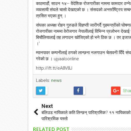
काठमाडौं, साउन १४– वैदेशिक रोजगारीका नाममा कामदार ठग्नेल
व्यवसायी संघले चासो देखाएको छ । संसदको अन्तर्राष्ट्रिय सम्बन
त्रसित भएका हुन् ।
संघका अध्यक्ष रोहन गुरुङले विज्ञप्ती जारीगर्दै गृहमन्त्रीको 
रोजगारीका नाममा वेरोजगार नेपालीलाई विभिन्न प्रलोभन देखाई से
बिचौलियालाई तह लगाउन खोजिएको हो भने ठिक छ । तर इजाजत प्
।’
म्यानपावर कम्पनीलाई ठगको लान्छना नलगाउन चेतावनी दिँदै सं
गरेको छ । ujyaaloonline
http://ift.tt/eA8V8J
Labels:
news
Sha
Next
बलिउड नायिकाले कति लिन्छन् पारिश्रमिक? ११ नायिकाको
पारिश्रमिक यस्तो
RELATED POST