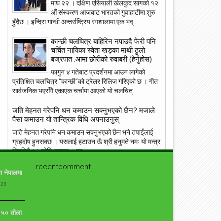
माघ २२ । दक्षिण एसियाली खेलकुद सागको १२
औं संस्करण आजबाट भारतको गुवाहाटीमा शुरु
23
22
हुँदैछ । इन्दिरा गान्धी अन्तर्राष्ट्रिय रंगशालामा एक भव्...
May
May
2018
2018
कान्छी चलचित्र बाहिरिन नपाउदै फेरी पनि
चर्चित नायिका स्वेता खड्का माथी ठुलो
बज्रपात :आमा छोरीको रुवाबरी (हेर्नुहोस)
फागुन ४ गतेबाट प्रदर्शनमा आउन लागेको
प्रतिक्षित चलचित्र “कान्छी”को ट्रेलर रिलिज गरिएको छ । गीत
ांग्रेस उपसभापति निधि अमेरिकामा
सार्वजनिक भएसँगै एकाएक चर्चामा आएको यो चलचित्...
आइपीएल : हैदरावादलाई हराउँदै चेन्नाई सात
पटक फाइनलमा, फाप डु प्लेसिसको शानदा
ब्याटिङ
जति मेहनत गरेपनि धन कमाउन सक्नुभएको छैन? मजाले
पैसा कमाउन यो तान्त्रिक विधि अपनाउनुस्
जति मेहनत गरेपनि धन कमाउन सक्नुभएको छैन भने तपाईंलाई
ग्रहदोष हुनसक्छ । यसलाई हटाउन ऊँ श्री हनुमते नमः यो मन्त्र
दिनदिनै २१ चोटि जप्नुस् । का...
recentcomment
संसारकै यी ११ सुन्दरीहरु जसले स्तनलाई स्वतन्त्रता दिँदा
ा नेपालमा
विश्वलाई ततायो ! [फोटोफिचर]
-23
ब्राह्लेस सेलिब्रिटी सेलिब्रिज का लागि उनको ब्रा छोड़ने बस्त्र
सामान्य हो । जब जब उनीहरु रातो कालो, अगाडी पछाडी छल्नै
नसक्ने कपडा लगाउछन् ।...
ो ५० तोला