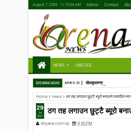
Admin
Contact
Ab
August 7, 2026
11:15:54 AM
NEWS
UNICODE
खेलकुदमन्त्री जेबी सुनारको ५०
BREAKING NEWS
2018-5-23
Home
news
ठग तह लगाउन छुट्टै ब्यूरो बनाउने तयारीले म्य
29
ठग तह लगाउन छुट्टै ब्यूरो बनाउ
Jul
2017
shyane.com.np
9:40 PM