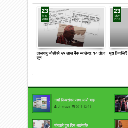
23
23
May
May
2018
2018
लालबाबु जोडीको ५५ लाख बैंक ब्यालेन्स: १० तोला
घुस लिदालिदै
सुन
नयाँ फिचर्सका साथ आयो याहु
Unknown
2015-12-11
बोकाले दुध दिन थालेपछि