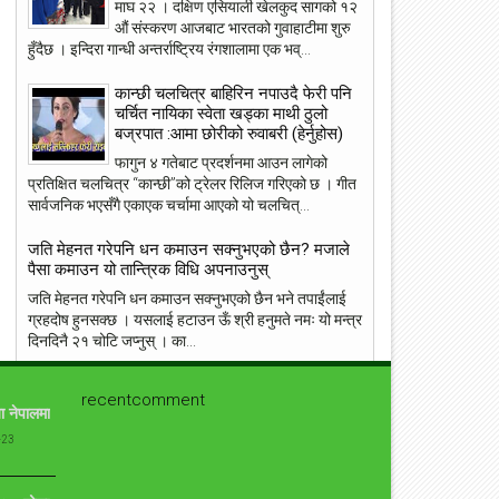
माघ २२ । दक्षिण एसियाली खेलकुद सागको १२
औं संस्करण आजबाट भारतको गुवाहाटीमा शुरु
हुँदैछ । इन्दिरा गान्धी अन्तर्राष्ट्रिय रंगशालामा एक भव्...
23
22
May
May
कान्छी चलचित्र बाहिरिन नपाउदै फेरी पनि
2018
2018
चर्चित नायिका स्वेता खड्का माथी ठुलो
बज्रपात :आमा छोरीको रुवाबरी (हेर्नुहोस)
फागुन ४ गतेबाट प्रदर्शनमा आउन लागेको
प्रतिक्षित चलचित्र “कान्छी”को ट्रेलर रिलिज गरिएको छ । गीत
सार्वजनिक भएसँगै एकाएक चर्चामा आएको यो चलचित्...
ांग्रेस उपसभापति निधि अमेरिकामा
आइपीएल : हैदरावादलाई हराउँदै चेन्नाई सात
पटक फाइनलमा, फाप डु प्लेसिसको शानदा
जति मेहनत गरेपनि धन कमाउन सक्नुभएको छैन? मजाले
ब्याटिङ
पैसा कमाउन यो तान्त्रिक विधि अपनाउनुस्
जति मेहनत गरेपनि धन कमाउन सक्नुभएको छैन भने तपाईंलाई
ग्रहदोष हुनसक्छ । यसलाई हटाउन ऊँ श्री हनुमते नमः यो मन्त्र
दिनदिनै २१ चोटि जप्नुस् । का...
संसारकै यी ११ सुन्दरीहरु जसले स्तनलाई स्वतन्त्रता दिँदा
recentcomment
विश्वलाई ततायो ! [फोटोफिचर]
ा नेपालमा
ब्राह्लेस सेलिब्रिटी सेलिब्रिज का लागि उनको ब्रा छोड़ने बस्त्र
-23
सामान्य हो । जब जब उनीहरु रातो कालो, अगाडी पछाडी छल्नै
नसक्ने कपडा लगाउछन् ।...