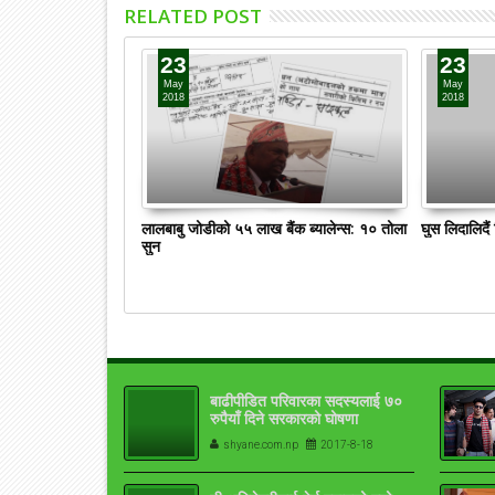
RELATED POST
23
23
May
May
2018
2018
लालबाबु जोडीको ५५ लाख बैंक ब्यालेन्स: १० तोला
घुस लिदालिदै
सुन
बाढीपीडित परिवारका सदस्यलाई ७०
रुपैयाँ दिने सरकारको घोषणा
shyane.com.np
2017-8-18