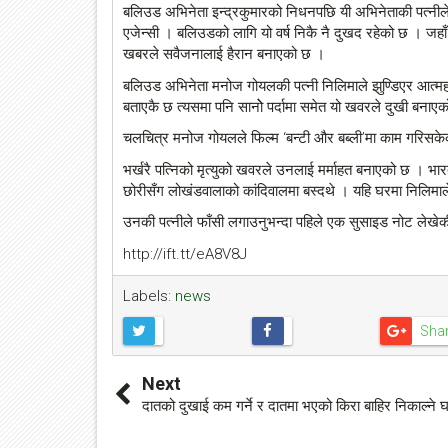
बलिउड अभिनेता इन्द्रकुमारको निधनपछि यी अभिनेताकी पत्नीले
एजेन्सी । बलिउडको लागि यो वर्ष निकै नै दुखद रहेको छ । जहाँ भर
खबरले सवैजनालाई हैरान बनाएको छ ।
बलिउड अभिनेता मनोज गोयलकी पत्नी निलिमाले झुण्डिएर आत्महत्
बताएकै छ त्यसमा पनि सानोे पर्दामा समेत यो खवरले दुखी बनाए
चलचित्र मनोज गोयलले फिल्म ‘बन्टी और बब्ली’मा काम गरिसके
भर्खरै पत्निको मृत्युको खवरले उनलाई मर्माहत बनाएको छ । भ
छोरीसँग लोखंडवालाको कांदिवालमा बस्दथे । यहि घरमा निलिमाले
उनकी पत्नीले फाँसी लगाउनुभन्दा पहिले एक सुसाइड नोट लेख
http://ift.tt/eA8V8J
Labels:
news
Sha
Next
दातको दुखाई कम गर्ने र दातमा भएको किरा बाहिर निकाल्ने घ