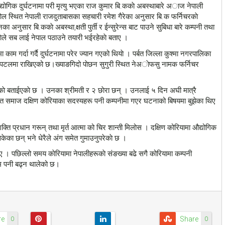
द्योगिक दुर्घटनामा परी मृत्यु भएका राज कुमार बि.ककाे अबस्थाबारे अाज नेपाली
 स्थित नेपाली राजदुताबासका सहचारी रमेश गैरेका अनुसार बि.क फर्निचरकाे
का अनुसार बि.ककाे अबस्था,क्षती पुर्ती र ईन्सुरेन्स बाट पाउने सुबिधा बारे कम्पनी तथा
ेले सब लाई नेपाल पठाउने तयारी भईरहेकाे बताए ।
म गर्दा गर्दै दुर्घटनामा परेर ज्यान गएको थियाे । पर्बत जिल्ला कुश्मा नगरपालिका
्पिटलमा राखिएको छ।ख्याङगिदो पाेछन सुगुरी स्थित नेअाेफसु नामक फर्निचर
एकाे बताईएकाे छ । उनका श्रीमती र २ छाेरा छन् । उनलाई ५ दिन अघी मात्रै
 समाज दक्षिण कोरियाका सदस्यहरू पनी कम्पनीमा गएर घटनाको बिषयमा बुझेका थिए
क्ति प्रधान गरून् तथा मृर्त आत्मा को चिर शान्ती मिलोस । दक्षिण कोरियामा औद्योगिक
केका छन् भने धेरैले अंग समेत गुमाउनुपरेकाे छ ।
 । पछिल्लो समय काेरियामा नेपालीहरूकाे संङख्या बढे सगै कोरियामा कम्पनी
े क्रम पनी बढ्न थालेको छ।
re
Share
0
0