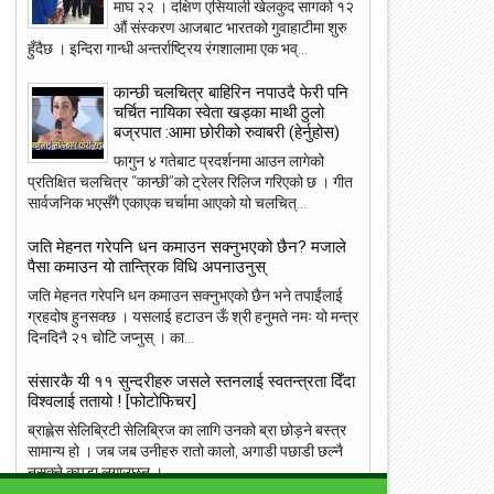
माघ २२ । दक्षिण एसियाली खेलकुद सागको १२
औं संस्करण आजबाट भारतको गुवाहाटीमा शुरु
हुँदैछ । इन्दिरा गान्धी अन्तर्राष्ट्रिय रंगशालामा एक भव्...
कान्छी चलचित्र बाहिरिन नपाउदै फेरी पनि
चर्चित नायिका स्वेता खड्का माथी ठुलो
बज्रपात :आमा छोरीको रुवाबरी (हेर्नुहोस)
फागुन ४ गतेबाट प्रदर्शनमा आउन लागेको
23
22
प्रतिक्षित चलचित्र “कान्छी”को ट्रेलर रिलिज गरिएको छ । गीत
May
सार्वजनिक भएसँगै एकाएक चर्चामा आएको यो चलचित्...
May
2018
2018
जति मेहनत गरेपनि धन कमाउन सक्नुभएको छैन? मजाले
पैसा कमाउन यो तान्त्रिक विधि अपनाउनुस्
जति मेहनत गरेपनि धन कमाउन सक्नुभएको छैन भने तपाईंलाई
ग्रहदोष हुनसक्छ । यसलाई हटाउन ऊँ श्री हनुमते नमः यो मन्त्र
दिनदिनै २१ चोटि जप्नुस् । का...
ांग्रेस उपसभापति निधि अमेरिकामा
आइपीएल : हैदरावादलाई हराउँदै चेन्नाई सात
पटक फाइनलमा, फाप डु प्लेसिसको शानदा
ब्याटिङ
संसारकै यी ११ सुन्दरीहरु जसले स्तनलाई स्वतन्त्रता दिँदा
विश्वलाई ततायो ! [फोटोफिचर]
ब्राह्लेस सेलिब्रिटी सेलिब्रिज का लागि उनको ब्रा छोड़ने बस्त्र
सामान्य हो । जब जब उनीहरु रातो कालो, अगाडी पछाडी छल्नै
नसक्ने कपडा लगाउछन् ।...