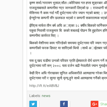
कृष्ण शर्मा/नारायण भुसाल,साैल।कोरियामा गत हप्ता शुक्रबार औ
राजदुताबासले कम्पनीमा गएर जानकारी लिएको छ । राजधानी सोल
मेसिनमा नै काम गर्दा गर्दै दुर्घटनामा परेर ज्यान गएको बताए । उन
ईन्सुरेन्स कम्पनी सँग छलफल भएकाे र कम्पनी सकारात्मक भएका
ईपिएस मार्फत तीन बर्ष अघि अाएका २८ बर्षीय बिकको फर्निचरमा का
पकुवा निवासी राजकुमार बि. कको शबलाई पोछन सि हुइरोवन हस
कम्पनीमा कार्यरत थिए ।
बिकको मेशीनमा काम गरिरहेकाे समयमा दुर्घटनामा परि ज्यान ग
कम्पनीको फरक डिपाट मा सारिएको थियो ।साथै अाईतबार पर्वत
।
यस दु:खद घडीमा उनको परिवार प्रति ईश्ववरले धैर्य धारण गर्ने श
दुर्घटनामा परी सन् २००८ यता दर्जन बढी नेपालीले ज्यान गुमाईस
केही दिन अघि गाेरखाका सुनिल अधिकारीले आत्महत्या गरेका थिए
दुर्घटनामा परी र सुत्दा सुत्दै मृत्यू हुने साथै आत्महत्या गर्नेका
http://ift.tt/eA8V8J
Labels:
news
Sha