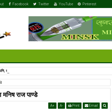
ut
Facebook
Twitter
YouTube
Pinterest
ुर पनि, त्यो पनि छिमेकको उपहार
डे
 मनिष राज पाण्डे
A
+
A
-
Print
Email