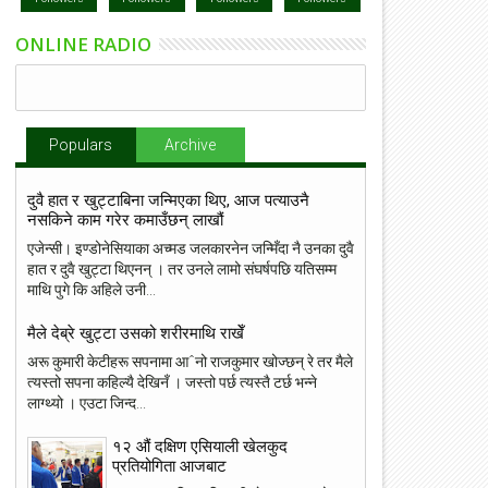
ONLINE RADIO
Populars
Archive
दुवै हात र खुट्टाबिना जन्मिएका थिए, आज पत्याउनै
नसकिने काम गरेर कमाउँछन् लाखौं
एजेन्सी। इण्डोनेसियाका अच्मड जलकारनेन जन्मिँदा नै उनका दुवै
हात र दुवै खुट्टा थिएनन् । तर उनले लामो संघर्षपछि यतिसम्म
माथि पुगे कि अहिले उनी...
23
22
मैले देब्रे खुट्टा उसको शरीरमाथि राखेँ
May
May
अरू कुमारी केटीहरू सपनामा आˆनो राजकुमार खोज्छन् रे तर मैले
2018
2018
त्यस्तो सपना कहिल्यै देखिनँ । जस्तो पर्छ त्यस्तै टर्छ भन्ने
लाग्थ्यो । एउटा जिन्द...
१२ औं दक्षिण एसियाली खेलकुद
प्रतियोगिता आजबाट