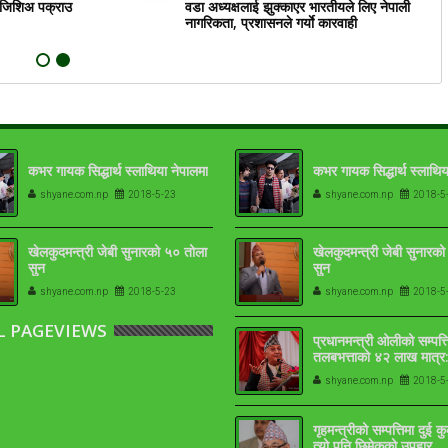
ं जिशिअ पक्राउ
वडा अध्यक्षलाई झुक्काएर भारतीयले लिए नेपाली
क
नागरिकता, प्रशासनले गर्याे कारवाही
कभर गायक सिद्धार्थ स्लाथिया नेपालमा
कभर गायक सिद्धार्थ स्लाथिय
shyane.com.np
2018-5-23
shyane.com.np
2018-5
खेलकुदमन्त्री जेबी सुनारको ५० तोला
खेलकुदमन्त्री जेबी सुनारक
सुन
सुन
shyane.com.np
2018-5-23
shyane.com.np
2018-5
L PAGEVIEWS
प्रधानमन्त्री ओलीको सम्पत्त
तलबभत्ताको ४२ लाख मात्र:
१७-१८ तोला
shyane.com.np
2018-5
गृहमन्त्रीको सम्पत्तिमा दुई क
त्यो पनि छिमेकको उपहार