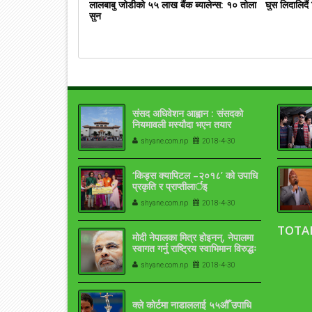
लालबाबु जोडीको ५५ लाख बैंक ब्यालेन्स: १० तोला
घुस लिदालिदै
सुन
संसद अधिवेशन आह्वान : संसदको
नियमावली मस्यौदा भएन तयार
shyane.com.np
2018-4-30
‘किड्स क्यापिटल –२०१८’ को उपाधि
प्रकृति र प्राप्तीलार्इ
shyane.com.np
2018-4-30
TOTA
मोदी नेपालका मित्र होइनन्, नेपालमा
स्वागत गर्नु राष्ट्रिय स्वाभिमान विरुद्धः
मसाल
shyane.com.np
2018-4-30
क्ले कोर्टमा नाडाललाई ५५औँ उपाधि